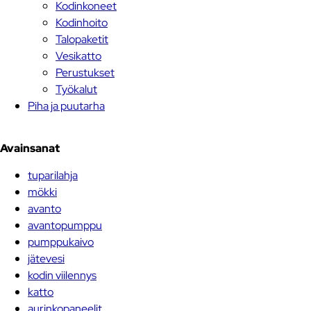
Kodinkoneet
Kodinhoito
Talopaketit
Vesikatto
Perustukset
Työkalut
Piha ja puutarha
Avainsanat
tuparilahja
mökki
avanto
avantopumppu
pumppukaivo
jätevesi
kodin viilennys
katto
aurinkopaneelit