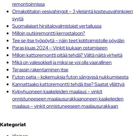
remontoinnissa
Omakotitalon vesivahingot – 3 yleisintä kosteusvahinkojen
syytä
Suomalaiset hirsitalovalmistajat vertailussa
Milloin putkiremontti kerrostaloon?
Tee se itse työpöytä – näin teet kotitoimistolle pöydän
Paras kiuas 2024 – Vinkit kiukaan ostamiseen
Milloin kattoremontti pitää tehdä? Vältä näitä virheitä
Mikä on valesokkeli ja miksi se voi olla vaarallinen
Terassin rakentaminen itse
Futon patja – kokemuksia futon sängyssä nukkumisesta
Kannattaako kattoremontti tehdä itse? Saatat yllättyä
Kylpyhuoneen kaakeleiden maalaus – vinkit
onnistuneeseen maalausurakkaanoneen kaakeleiden
maalaus – vinkit onnistuneeseen maalausurakkaan
Kategoriat