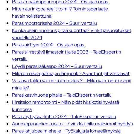
Paras maalämpöpumppu 2024 – Ostajan opas
Miten aurinkopaneelit toimii? Toimintaperiaate
havainnollistettuna
Paras moottorisaha 2024 – Suuri vertailu
Kuinka usein nuohous pitää suorittaa? Vinkit ja suositukset
vuodelle 2024
Paras airfryer 2024 – Ostajan opas
Paras siirrettävä ilmastointilaite 2023 – TaloEkspertin
vertailu
Löydä paras jääkaappi 2024 – Suuri vertailu
Mikä on oikea jääkaapin lämpötila? Asiantuntijat vastaavat
Varaava takka vai kiertoilmatakka? – Mikä vaihtoehto sopii
minulle?
Paras kasvihuone pihalle – TaloEkspertin vertailu
Hirsitalon remontointi – Näin pidät hirsikotisi hyvässä
kunnossa
Paras hyttyskarkotin 2024 – TaloEkspertin vertailu
Aurinkopaneelien tuotto – 7 vinkkiä joilla maksimoit hyödyn
Paras lahjaidea miehelle – Työkaluja ja lomaelämyksiä