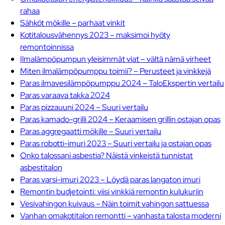
rahaa
Sähköt mökille – parhaat vinkit
Kotitalousvähennys 2023 – maksimoi hyöty
remontoinnissa
Ilmalämpöpumpun yleisimmät viat – vältä nämä virheet
Miten ilmalämpöpumppu toimii? – Perusteet ja vinkkejä
Paras ilmavesilämpöpumppu 2024 – TaloEkspertin vertailu
Paras varaava takka 2024
Paras pizzauuni 2024 – Suuri vertailu
Paras kamado-grilli 2024 – Keraamisen grillin ostajan opas
Paras aggregaatti mökille – Suuri vertailu
Paras robotti-imuri 2023 – Suuri vertailu ja ostajan opas
Onko talossani asbestia? Näistä vinkeistä tunnistat
asbestitalon
Paras varsi-imuri 2023 – Löydä paras langaton imuri
Remontin budjetointi: viisi vinkkiä remontin kulukuriin
Vesivahingon kuivaus – Näin toimit vahingon sattuessa
Vanhan omakotitalon remontti – vanhasta talosta moderni