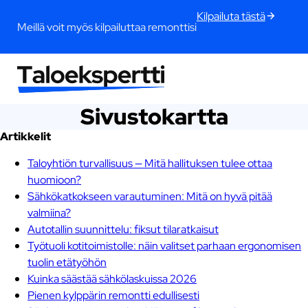
Kilpailuta tästä
Meillä voit myös kilpailuttaa remonttisi
Sivustokartta
Artikkelit
Taloyhtiön turvallisuus — Mitä hallituksen tulee ottaa
huomioon?
Sähkökatkokseen varautuminen: Mitä on hyvä pitää
valmiina?
Autotallin suunnittelu: fiksut tilaratkaisut
Työtuoli kotitoimistolle: näin valitset parhaan ergonomisen
tuolin etätyöhön
Kuinka säästää sähkölaskuissa 2026
Pienen kylppärin remontti edullisesti