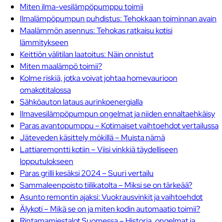
Miten ilma-vesilämpöpumppu toimii
Ilmalämpöpumpun puhdistus: Tehokkaan toiminnan avain
Maalämmön asennus: Tehokas ratkaisu kotisi
lämmitykseen
Keittiön välitilan laatoitus: Näin onnistut
Miten maalämpö toimii?
Kolme riskiä, jotka voivat johtaa homevaurioon
omakotitalossa
Sähköauton lataus aurinkoenergialla
Ilmavesilämpöpumpun ongelmat ja niiden ennaltaehkäisy
Paras avantopumppu – Kotimaiset vaihtoehdot vertailussa
Jäteveden käsittely mökillä – Muista nämä
Lattiaremontti kotiin – Viisi vinkkiä täydelliseen
lopputulokseen
Paras grilli kesäksi 2024 – Suuri vertailu
Sammaleenpoisto tiilikatolta – Miksi se on tärkeää?
Asunto remontin ajaksi: Vuokrausvinkit ja vaihtoehdot
Älykoti – Mikä se on ja miten kodin automaatio toimii?
Rintamamiestalot Suomessa – Historia, ongelmat ja