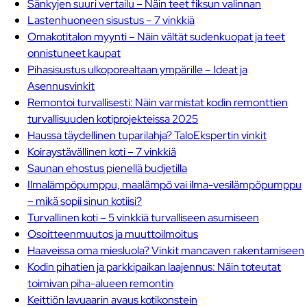
Sänkyjen suuri vertailu – Näin teet fiksun valinnan
Lastenhuoneen sisustus – 7 vinkkiä
Omakotitalon myynti – Näin vältät sudenkuopat ja teet
onnistuneet kaupat
Pihasisustus ulkoporealtaan ympärille – Ideat ja
Asennusvinkit
Remontoi turvallisesti: Näin varmistat kodin remonttien
turvallisuuden kotiprojekteissa 2025
Haussa täydellinen tuparilahja? TaloEkspertin vinkit
Koiraystävällinen koti – 7 vinkkiä
Saunan ehostus pienellä budjetilla
Ilmalämpöpumppu, maalämpö vai ilma-vesilämpöpumppu
– mikä sopii sinun kotiisi?
Turvallinen koti – 5 vinkkiä turvalliseen asumiseen
Osoitteenmuutos ja muuttoilmoitus
Haaveissa oma miesluola? Vinkit mancaven rakentamiseen
Kodin pihatien ja parkkipaikan laajennus: Näin toteutat
toimivan piha-alueen remontin
Keittiön lavuaarin avaus kotikonstein