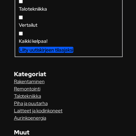
Talotekniikka
Vertailut
Kaikki kelpaa!
Liity uutiskirjeen tilaajaksi
Kategoriat
Rakentaminen
Remontointi
Talotekniikka
Piha ja puutarha
Laitteet ja kodinkoneet
Aurinkoenergia
Muut