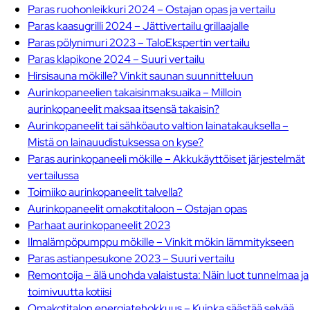
Paras ruohonleikkuri 2024 – Ostajan opas ja vertailu
Paras kaasugrilli 2024 – Jättivertailu grillaajalle
Paras pölynimuri 2023 – TaloEkspertin vertailu
Paras klapikone 2024 – Suuri vertailu
Hirsisauna mökille? Vinkit saunan suunnitteluun
Aurinkopaneelien takaisinmaksuaika – Milloin
aurinkopaneelit maksaa itsensä takaisin?
Aurinkopaneelit tai sähköauto valtion lainatakauksella –
Mistä on lainauudistuksessa on kyse?
Paras aurinkopaneeli mökille – Akkukäyttöiset järjestelmät
vertailussa
Toimiiko aurinkopaneelit talvella?
Aurinkopaneelit omakotitaloon – Ostajan opas
Parhaat aurinkopaneelit 2023
Ilmalämpöpumppu mökille – Vinkit mökin lämmitykseen
Paras astianpesukone 2023 – Suuri vertailu
Remontoija – älä unohda valaistusta: Näin luot tunnelmaa ja
toimivuutta kotiisi
Omakotitalon energiatehokkuus – Kuinka säästää selvää