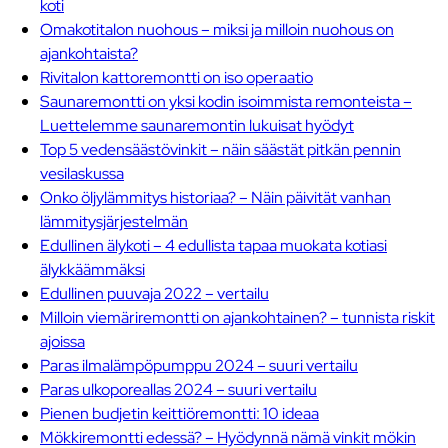
koti
Omakotitalon nuohous – miksi ja milloin nuohous on
ajankohtaista?
Rivitalon kattoremontti on iso operaatio
Saunaremontti on yksi kodin isoimmista remonteista –
Luettelemme saunaremontin lukuisat hyödyt
Top 5 vedensäästövinkit – näin säästät pitkän pennin
vesilaskussa
Onko öljylämmitys historiaa? – Näin päivität vanhan
lämmitysjärjestelmän
Edullinen älykoti – 4 edullista tapaa muokata kotiasi
älykkäämmäksi
Edullinen puuvaja 2022 – vertailu
Milloin viemäriremontti on ajankohtainen? – tunnista riskit
ajoissa
Paras ilmalämpöpumppu 2024 – suuri vertailu
Paras ulkoporeallas 2024 – suuri vertailu
Pienen budjetin keittiöremontti: 10 ideaa
Mökkiremontti edessä? – Hyödynnä nämä vinkit mökin