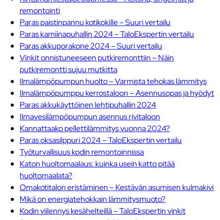
remontointi
Paras paistinpannu kotikokille – Suuri vertailu
Paras kamiinapuhallin 2024 – TaloEkspertin vertailu
Paras akkuporakone 2024 – Suuri vertailu
Vinkit onnistuneeseen putkiremonttiin – Näin
putkiremontti sujuu mutkitta
Ilmalämpöpumpun huolto – Varmista tehokas lämmitys
Ilmalämpöpumppu kerrostaloon – Asennusopas ja hyödyt
Paras akkukäyttöinen lehtipuhallin 2024
Ilmavesilämpöpumpun asennus rivitaloon
Kannattaako pellettilämmitys vuonna 2024?
Paras oksasilppuri 2024 – TaloEkspertin vertailu
Työturvallisuus kodin remontoinnissa
Katon huoltomaalaus: kuinka usein katto pitää
huoltomaalata?
Omakotitalon eristäminen – Kestävän asumisen kulmakivi
Mikä on energiatehokkain lämmitysmuoto?
Kodin viilennys kesähelteillä – TaloEkspertin vinkit