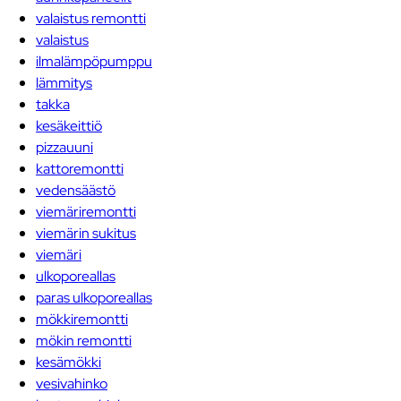
valaistus remontti
valaistus
ilmalämpöpumppu
lämmitys
takka
kesäkeittiö
pizzauuni
kattoremontti
vedensäästö
viemäriremontti
viemärin sukitus
viemäri
ulkoporeallas
paras ulkoporeallas
mökkiremontti
mökin remontti
kesämökki
vesivahinko