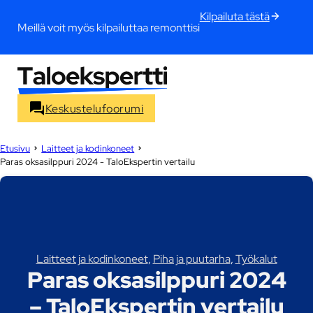
Kilpailuta tästä
Meillä voit myös kilpailuttaa remonttisi
Keskustelufoorumi
Etusivu
Laitteet ja kodinkoneet
Paras oksasilppuri 2024 - TaloEkspertin vertailu
Laitteet ja kodinkoneet
,
Piha ja puutarha
,
Työkalut
Paras oksasilppuri 2024
– TaloEkspertin vertailu