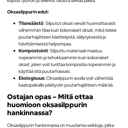
käyvät työhön ja tekevät oksista selvää jälkeä.
Oksasilppurin edut:
Tilansäästö
: Silputut oksat vievät huomattavasti
vähemmän tilaa kuin kokonaiset oksat, mikä tekee
puutarhajätteen käsittelystä, säilytyksestä ja
hävittämisestä helpompaa.
Kompostointi
: Silputtu materiaali maatuu
nopeammin ja tehokkaammin kuin kokonaiset
oksat, joten voit tuottaa kompostia nopeammin ja
käyttää sitä puutarhassasi.
Ekologisuus:
Oksasilppurin avulla voit vähentää
kaatopaikalle päätyvän puutarhajätteen määrää.
Ostajan opas – Mitä ottaa
huomioon oksasilppurin
hankinnassa?
Oksasilppurin hankinnassa on muutamia seikkoja, jotka