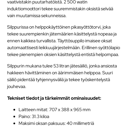
vaativistakin puutarhatöistä. 2 500 watin
induktiomoottori tekee suuremmistakin oksistä selvää
vain muutamissa sekunneissa.
Silppurissa on helppokäyttöinen pikasyöttötorvi, joka
tekee suurempienkin jätemäärien käsittelystä nopeaa ja
ennen kaikkea turvallista. Täyttösuppilo imaisee oksat
automaattisesti leikkuujärjestelmään. Erillinen syöttölapio
tekee pienempien oksien käsittelystä entistä helpompaa.
Silppurin mukana tulee 53 litran jätesäiliö, jonka ansiosta
hakkeen hävittäminen on äärimmäisen helppoa. Suuri
säiliö pidentää tyhjennysväliä ja tekee työskentelystä
jouhevaa.
Tekniset tiedot ja tärkeimmät ominaisuudet:
Laitteen mitat: 707 x 388 x 965 mm
Paino: 31.3 kiloa
Maksimi oksan paksuus: 40 millimetriä