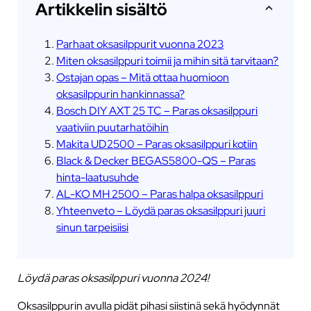
Artikkelin sisältö
Parhaat oksasilppurit vuonna 2023
Miten oksasilppuri toimii ja mihin sitä tarvitaan?
Ostajan opas – Mitä ottaa huomioon
oksasilppurin hankinnassa?
Bosch DIY AXT 25 TC – Paras oksasilppuri
vaativiin puutarhatöihin
Makita UD2500 – Paras oksasilppuri kotiin
Black & Decker BEGAS5800-QS – Paras
hinta-laatusuhde
AL-KO MH 2500 – Paras halpa oksasilppuri
Yhteenveto – Löydä paras oksasilppuri juuri
sinun tarpeisiisi
Löydä paras oksasilppuri vuonna 2024!
Oksasilppurin avulla pidät pihasi siistinä sekä hyödynnät