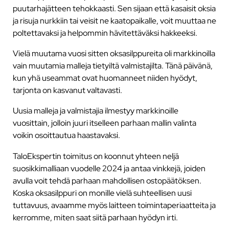
puutarhajätteen tehokkaasti. Sen sijaan että kasaisit oksia
ja risuja nurkkiin tai veisit ne kaatopaikalle, voit muuttaa ne
poltettavaksi ja helpommin hävitettäväksi hakkeeksi.
Vielä muutama vuosi sitten oksasilppureita oli markkinoilla
vain muutamia malleja tietyiltä valmistajilta. Tänä päivänä,
kun yhä useammat ovat huomanneet niiden hyödyt,
tarjonta on kasvanut valtavasti.
Uusia malleja ja valmistajia ilmestyy markkinoille
vuosittain, jolloin juuri itselleen parhaan mallin valinta
voikin osoittautua haastavaksi.
TaloEkspertin toimitus on koonnut yhteen neljä
suosikkimalliaan vuodelle 2024 ja antaa vinkkejä, joiden
avulla voit tehdä parhaan mahdollisen ostopäätöksen.
Koska oksasilppuri on monille vielä suhteellisen uusi
tuttavuus, avaamme myös laitteen toimintaperiaatteita ja
kerromme, miten saat siitä parhaan hyödyn irti.