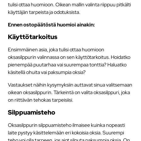
tulisi ottaa huomioon. Oikean mallin valinta riippuu pitkälti
käyttäjän tarpeista ja odotuksista.
Ennen ostopäätöstä huomioi ainakin:
Käyttötarkoitus
Ensimmäinen asia, joka tulisi ottaa huomioon
oksasilppurin valinnassa on sen käyttötarkoitus. Hoidatko
pienempää puutarhaa vai suurempaa tonttia? Haluatko
käsitellä ohuita vai paksumpia oksia?
Vastaukset näihin kysymyksiin auttavat sinua valitsemaan
oikean oksasilppurin. Tärkeintä on valita oksasilppuri, joka
on riittävän tehokas tarpeisiisi.
Silppuamisteho
Oksasilppurin silppuamisteho ilmaisee kuinka nopeasti
laite pystyy käsittelemään eri kokoisia oksia. Suurempi
teho voi olla tarpeen, jos aiot silputa paksumpia oksia. On