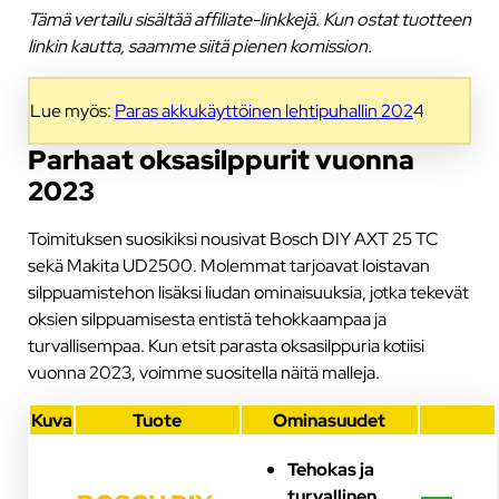
Tämä vertailu sisältää affiliate-linkkejä. Kun ostat tuotteen
linkin kautta, saamme siitä pienen komission.
Lue myös:
Paras akkukäyttöinen lehtipuhallin 202
4
Parhaat oksasilppurit vuonna
2023
Toimituksen suosikiksi nousivat Bosch DIY AXT 25 TC
sekä Makita UD2500. Molemmat tarjoavat loistavan
silppuamistehon lisäksi liudan ominaisuuksia, jotka tekevät
oksien silppuamisesta entistä tehokkaampaa ja
turvallisempaa. Kun etsit parasta oksasilppuria kotiisi
vuonna 2023, voimme suositella näitä malleja.
Kuva
Tuote
Ominasuudet
Tehokas ja
turvallinen