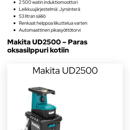
2 500 watin induktiomoottori
Leikkuujärjestelmä: Jyrsinterä
53 litran säiliö
Renkaat helppoa liikuttelua varten
Automaattinen pikasyöttötorvi
Makita UD2500 – Paras
oksasilppuri kotiin
Makita UD2500