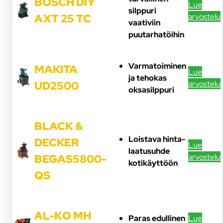
BOSCH DIY
Lue
silppuri
arvostelu
AXT 25 TC
vaativiin
puutarhatöihin
Varmatoiminen
MAKITA
Lue
ja tehokas
arvostelu
UD2500
oksasilppuri
BLACK &
Loistava hinta-
DECKER
Lue
laatusuhde
arvostelu
BEGAS5800-
kotikäyttöön
QS
AL-KO MH
Lue
Paras edullinen