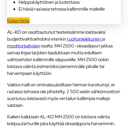
Helppokäyttöinen ja luotettava
Ei häviä raa’assa tehossa kalliimmille malleille
Katso hinta
AL-KO on osoittautunut testeissämme loistavaksi
budjettivaihtoehdoksi etenkin
ruohonleikkurien
ja
moottorisahojen
osalta. MH 2500 -oksasilppuri jatkaa
samaa linjaa tarjoten laadukkaan mutta edullisen
vaihtoehdon kalliimmille silppureille. MH 2500 onkin
loistava valinta esimerkiksi pienemmälle pihalle tai
harvempaan käyttöön.
Vaikka malli on ominaisuuksiltaan hieman karsitumpi, ei
raa’assa tehossa ole pihistelty. 2 500 watin sähkömoottori
suoriutuu loistavasti myös vertailun kalliimpia malleja
vastaan.
Kaiken kaikkiaan AL-KO MH 2500 on loistava valinta
kotipuutarhurille joka käyttää oksasilppuria harvemmin.