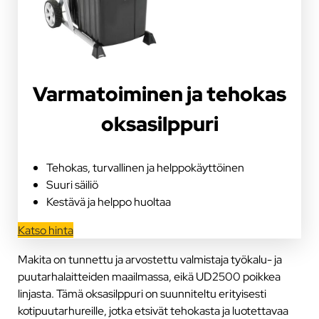
Varmatoiminen ja tehokas
oksasilppuri
Tehokas, turvallinen ja helppokäyttöinen
Suuri säiliö
Kestävä ja helppo huoltaa
Katso hinta
Makita on tunnettu ja arvostettu valmistaja työkalu- ja
puutarhalaitteiden maailmassa, eikä UD2500 poikkea
linjasta. Tämä oksasilppuri on suunniteltu erityisesti
kotipuutarhureille, jotka etsivät tehokasta ja luotettavaa