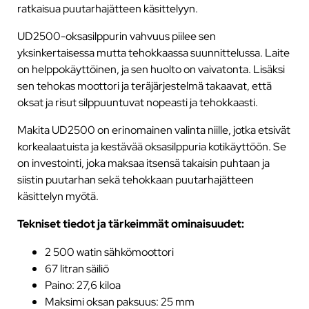
ratkaisua puutarhajätteen käsittelyyn.
UD2500-oksasilppurin vahvuus piilee sen
yksinkertaisessa mutta tehokkaassa suunnittelussa. Laite
on helppokäyttöinen, ja sen huolto on vaivatonta. Lisäksi
sen tehokas moottori ja teräjärjestelmä takaavat, että
oksat ja risut silppuuntuvat nopeasti ja tehokkaasti.
Makita UD2500 on erinomainen valinta niille, jotka etsivät
korkealaatuista ja kestävää oksasilppuria kotikäyttöön. Se
on investointi, joka maksaa itsensä takaisin puhtaan ja
siistin puutarhan sekä tehokkaan puutarhajätteen
käsittelyn myötä.
Tekniset tiedot ja tärkeimmät ominaisuudet:
2 500 watin sähkömoottori
67 litran säiliö
Paino: 27,6 kiloa
Maksimi oksan paksuus: 25 mm