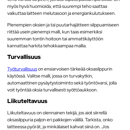
myös hyvä huomioida, että suurempi teho saattaa
vaikuttaa laitteen melutasoon ja energiankulutukseen.
Pienempien oksien ja tai puutarhajätteen silppuamiseen
riittää usein pienempi malli, kun taas esimerkiksi
suuremman tontin hoitoon tai ammattikäyttöön
kannattaa harkita tehokkaampaa mallia.
Turvallisuus
Työturvallisuus
on ensiarvoisen tärkeää oksasilppurin
käytössä. Valitse malli, jossa on turvakytkin,
automaattinen pysäytystoiminto sekä työntövarsi, jolla
voit työntää oksia turvallisesti syöttöaukkoon.
Liikuteltavuus
Liikuteltavuus on olennainen tekijä, jos aiot siirrellä
oksasilppuria paljon eri paikkojen välillä. Tarkista, onko
laitteessa pyörät, ja minkälaiset kahvat siinä on. Jos