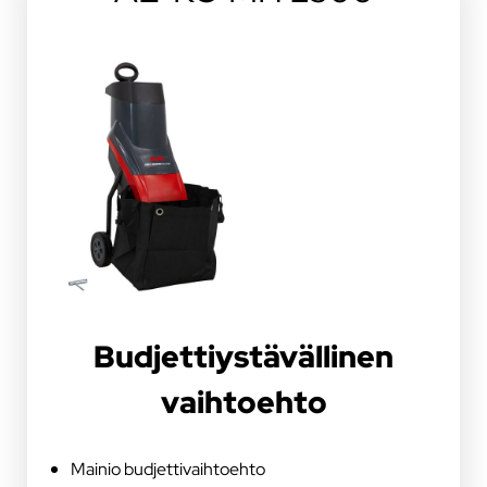
Budjettiystävällinen
vaihtoehto
Mainio budjettivaihtoehto