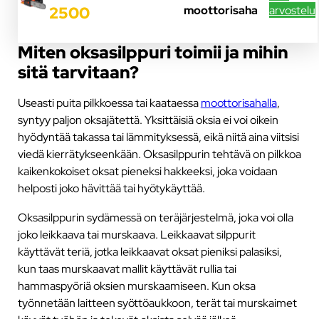
arvostelu
moottorisaha
2500
Miten oksasilppuri toimii ja mihin
sitä tarvitaan?
Useasti puita pilkkoessa tai kaataessa
moottorisahalla
,
syntyy paljon oksajätettä. Yksittäisiä oksia ei voi oikein
hyödyntää takassa tai lämmityksessä, eikä niitä aina viitsisi
viedä kierrätykseenkään. Oksasilppurin tehtävä on pilkkoa
kaikenkokoiset oksat pieneksi hakkeeksi, joka voidaan
helposti joko hävittää tai hyötykäyttää.
Oksasilppurin sydämessä on teräjärjestelmä, joka voi olla
joko leikkaava tai murskaava. Leikkaavat silppurit
käyttävät teriä, jotka leikkaavat oksat pieniksi palasiksi,
kun taas murskaavat mallit käyttävät rullia tai
hammaspyöriä oksien murskaamiseen. Kun oksa
työnnetään laitteen syöttöaukkoon, terät tai murskaimet