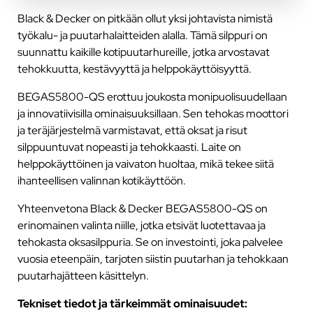
Black & Decker on pitkään ollut yksi johtavista nimistä
työkalu- ja puutarhalaitteiden alalla. Tämä silppuri on
suunnattu kaikille kotipuutarhureille, jotka arvostavat
tehokkuutta, kestävyyttä ja helppokäyttöisyyttä.
BEGAS5800-QS erottuu joukosta monipuolisuudellaan
ja innovatiivisilla ominaisuuksillaan. Sen tehokas moottori
ja teräjärjestelmä varmistavat, että oksat ja risut
silppuuntuvat nopeasti ja tehokkaasti. Laite on
helppokäyttöinen ja vaivaton huoltaa, mikä tekee siitä
ihanteellisen valinnan kotikäyttöön.
Yhteenvetona Black & Decker BEGAS5800-QS on
erinomainen valinta niille, jotka etsivät luotettavaa ja
tehokasta oksasilppuria. Se on investointi, joka palvelee
vuosia eteenpäin, tarjoten siistin puutarhan ja tehokkaan
puutarhajätteen käsittelyn.
Tekniset tiedot ja tärkeimmät ominaisuudet: