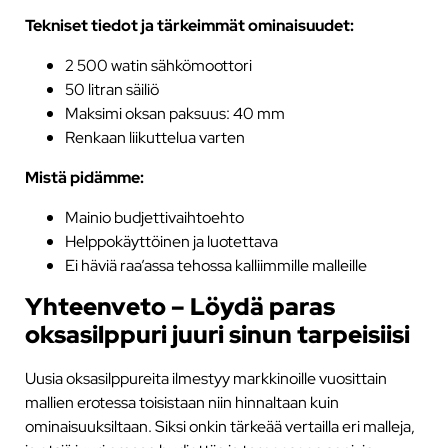
Tekniset tiedot ja tärkeimmät ominaisuudet:
2 500 watin sähkömoottori
50 litran säiliö
Maksimi oksan paksuus: 40 mm
Renkaan liikuttelua varten
Mistä pidämme:
Mainio budjettivaihtoehto
Helppokäyttöinen ja luotettava
Ei häviä raa’assa tehossa kalliimmille malleille
Yhteenveto – Löydä paras
oksasilppuri juuri sinun tarpeisiisi
Uusia oksasilppureita ilmestyy markkinoille vuosittain
mallien erotessa toisistaan niin hinnaltaan kuin
ominaisuuksiltaan. Siksi onkin tärkeää vertailla eri malleja,