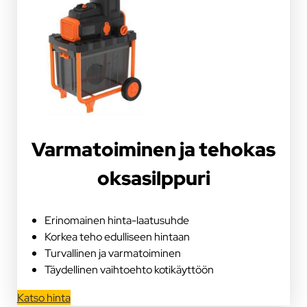
Varmatoiminen ja tehokas
oksasilppuri
Erinomainen hinta-laatusuhde
Korkea teho edulliseen hintaan
Turvallinen ja varmatoiminen
Täydellinen vaihtoehto kotikäyttöön
Katso hinta