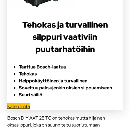
Tehokas ja turvallinen
silppuri vaativiin
puutarhatöihin
Taattua Bosch-laatua
Tehokas
Helppokäyttöinen ja turvallinen
Soveltuu paksujenkin oksien silppuamiseen
Suuri säiliö
Katso hinta
Bosch DIY AXT 25 TC on tehokas mutta hiljainen
oksasilppuri, joka on suunniteltu suoriutumaan