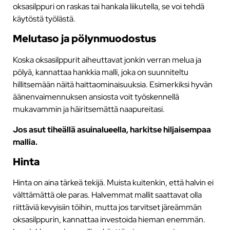
oksasilppuri on raskas tai hankala liikutella, se voi tehdä
käytöstä työlästä.
Melutaso ja pölynmuodostus
Koska oksasilppurit aiheuttavat jonkin verran melua ja
pölyä, kannattaa hankkia malli, joka on suunniteltu
hillitsemään näitä haittaominaisuuksia. Esimerkiksi hyvän
äänenvaimennuksen ansiosta voit työskennellä
mukavammin ja häiritsemättä naapureitasi.
Jos asut tiheällä asuinalueella, harkitse hiljaisempaa
mallia.
Hinta
Hinta on aina tärkeä tekijä. Muista kuitenkin, että halvin ei
välttämättä ole paras. Halvemmat mallit saattavat olla
riittäviä kevyisiin töihin, mutta jos tarvitset järeämmän
oksasilppurin, kannattaa investoida hieman enemmän.