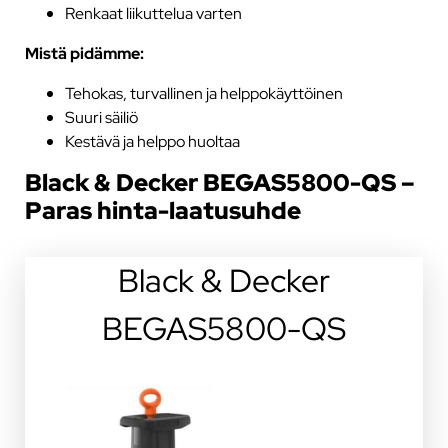
Renkaat liikuttelua varten
Mistä pidämme:
Tehokas, turvallinen ja helppokäyttöinen
Suuri säiliö
Kestävä ja helppo huoltaa
Black & Decker BEGAS5800-QS –
Paras hinta-laatusuhde
Black & Decker
BEGAS5800-QS