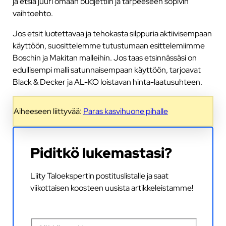
ja etsiä juuri omaan budjettiin ja tarpeeseen sopivin
vaihtoehto.
Jos etsit luotettavaa ja tehokasta silppuria aktiivisempaan
käyttöön, suosittelemme tutustumaan esittelemiimme
Boschin ja Makitan malleihin. Jos taas etsinnässäsi on
edullisempi malli satunnaisempaan käyttöön, tarjoavat
Black & Decker ja AL-KO loistavan hinta-laatusuhteen.
Aiheeseen liittyvää:
Paras kasvihuone pihalle
Piditkö lukemastasi?
Liity Taloekspertin postituslistalle ja saat
viikottaisen koosteen uusista artikkeleistamme!