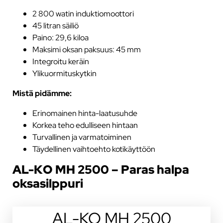
2 800 watin induktiomoottori
45 litran säiliö
Paino: 29,6 kiloa
Maksimi oksan paksuus: 45 mm
Integroitu keräin
Ylikuormituskytkin
Mistä pidämme:
Erinomainen hinta-laatusuhde
Korkea teho edulliseen hintaan
Turvallinen ja varmatoiminen
Täydellinen vaihtoehto kotikäyttöön
AL-KO MH 2500 – Paras halpa
oksasilppuri
AL-KO MH 2500