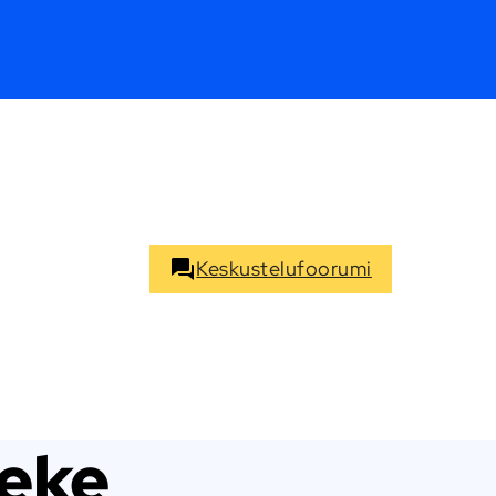
Keskustelufoorumi
eke