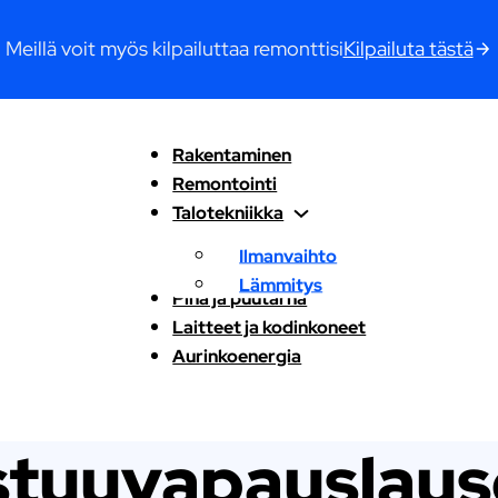
Meillä voit myös kilpailuttaa remonttisi
Kilpailuta tästä
Rakentaminen
Remontointi
Talotekniikka
Ilmanvaihto
Lämmitys
Piha ja puutarha
Laitteet ja kodinkoneet
Aurinkoenergia
stuuvapauslaus