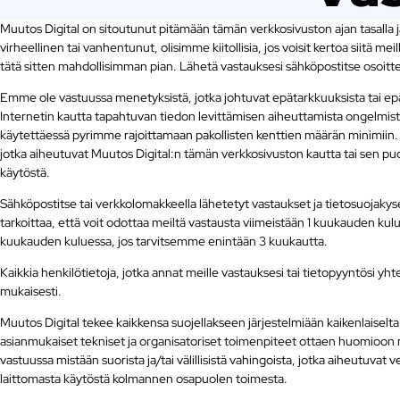
Muutos Digital on sitoutunut pitämään tämän verkkosivuston ajan tasalla ja
virheellinen tai vanhentunut, olisimme kiitollisia, jos voisit kertoa siitä me
tätä sitten mahdollisimman pian. Lähetä vastauksesi sähköpostitse osoit
Emme ole vastuussa menetyksistä, jotka johtuvat epätarkkuuksista tai ep
Internetin kautta tapahtuvan tiedon levittämisen aiheuttamista ongelmista
käytettäessä pyrimme rajoittamaan pakollisten kenttien määrän minimiin. 
jotka aiheutuvat Muutos Digital:n tämän verkkosivuston kautta tai sen puo
käytöstä.
Sähköpostitse tai verkkolomakkeella lähetetyt vastaukset ja tietosuojakysel
tarkoittaa, että voit odottaa meiltä vastausta viimeistään 1 kuukauden ku
kuukauden kuluessa, jos tarvitsemme enintään 3 kuukautta.
Kaikkia henkilötietoja, jotka annat meille vastauksesi tai tietopyyntösi 
mukaisesti.
Muutos Digital tekee kaikkensa suojellakseen järjestelmiään kaikenlaiselta 
asianmukaiset tekniset ja organisatoriset toimenpiteet ottaen huomioon 
vastuussa mistään suorista ja/tai välillisistä vahingoista, jotka aiheutuvat 
laittomasta käytöstä kolmannen osapuolen toimesta.