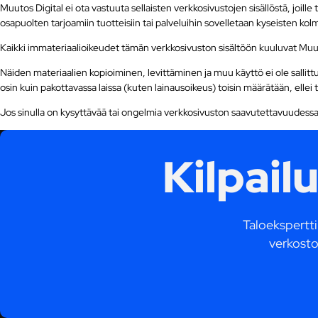
Muutos Digital ei ota vastuuta sellaisten verkkosivustojen sisällöstä, joille 
osapuolten tarjoamiin tuotteisiin tai palveluihin sovelletaan kyseisten ko
Kaikki immateriaalioikeudet tämän verkkosivuston sisältöön kuuluvat Muuto
Näiden materiaalien kopioiminen, levittäminen ja muu käyttö ei ole sallittua i
osin kuin pakottavassa laissa (kuten lainausoikeus) toisin määrätään, ellei t
Jos sinulla on kysyttävää tai ongelmia verkkosivuston saavutettavuudessa,
Kilpail
Taloekspertti.
verkosto