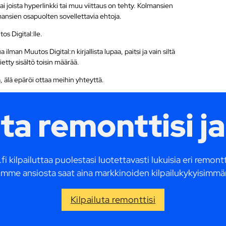
tai joista hyperlinkki tai muu viittaus on tehty. Kolmansien
lmansien osapuolten sovellettavia ehtoja.
s Digital:lle.
lman Muutos Digital:n kirjallista lupaa, paitsi ja vain siltä
ietty sisältö toisin määrää.
 älä epäröi ottaa meihin yhteyttä.
uta remonttisi ja
fi kilpailuttaa puolestasi luotettavasti lukuisia eri remon
mme ansiosta saat aina markkinoiden kilpailukykyisimmä
Kilpailuta remonttisi