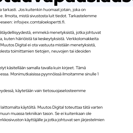
 tarkasti. Jos kuitenkin huomaat jotain, joka on
ille. Ilmoita, mistä sivustosta luit tiedot. Tarkastelemme
teeseen:
info@
ex.com
taloekspertti.fi
.
ätäydellisyydestä, emmekä menetyksistä, jotka johtuvat
, kuten häiriöistä tai keskeytyksistä. Verkkolomakkeita
Muutos Digital ei ota vastuuta mistään menetyksistä,
lesta toimittamien tietojen, neuvojen tai ideoiden
yt käsitellään samalla tavalla kuin kirjeet. Tämä
luessa. Monimutkaisissa pyynnöissä ilmoitamme sinulle 1
yhteydessä, käytetään vain tietosuojaselosteemme
laittomalta käytöltä. Muutos Digital toteuttaa tätä varten
muun muassa tekniikan tason. Se ei kuitenkaan ole
verkkosivuston käyttäjälle ja jotka johtuvat sen järjestelmien