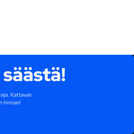
 säästä!
tteja. Kattavan
n hinnan!