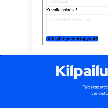
Kuvaile asiaasi
*
Jätä yhteydenottopyyntö
Kilpail
Taloekspertti.
verkosto