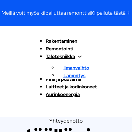
Meillä voit myös kilpailuttaa remonttisi
Kilpailuta tästä
Rakentaminen
Remontointi
Talotekniikka
Ilmanvaihto
Lämmitys
Piha ja puutarha
Laitteet ja kodinkoneet
Aurinkoenergia
Yhteydenotto