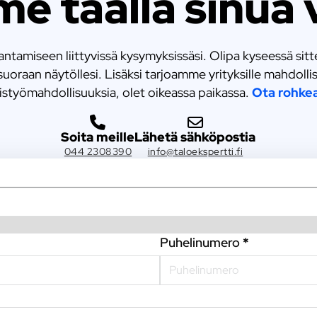
e täällä sinua 
amiseen liittyvissä kysymyksissäsi. Olipa kyseessä sitten
uoraan näytöllesi. Lisäksi tarjoamme yrityksille mahdol
eistyömahdollisuuksia, olet oikeassa paikassa.
Ota rohkea
Soita meille
Lähetä sähköpostia
044 2308390
info@taloekspertti.fi
Puhelinumero
*