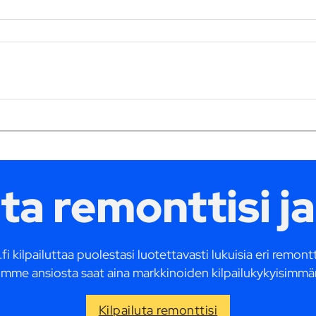
uta remonttisi ja
fi kilpailuttaa puolestasi luotettavasti lukuisia eri remon
mme ansiosta saat aina markkinoiden kilpailukykyisimmä
Kilpailuta remonttisi