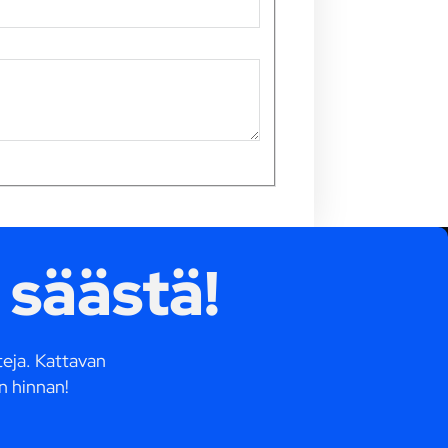
 säästä!
tteja. Kattavan
n hinnan!