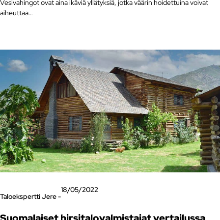
Vesivahingot ovat aina ikäviä yllätyksiä, jotka väärin hoidettuina voivat
aiheuttaa…
18/05/2022
Taloekspertti Jere -
Suomalaiset hirsitalovalmistajat vertailussa