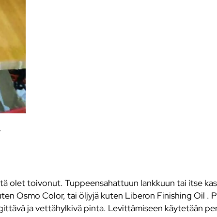
.
 mitä olet toivonut. Tuppeensahattuun lankkuun tai itse ka
uten Osmo Color, tai öljyjä kuten Liberon Finishing Oil . 
gittävä ja vettähylkivä pinta. Levittämiseen käytetään pen