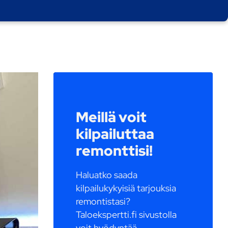
Meillä voit
kilpailuttaa
remonttisi!
Haluatko saada
kilpailukykyisiä tarjouksia
remontistasi?
Taloekspertti.fi sivustolla
voit hyödyntää