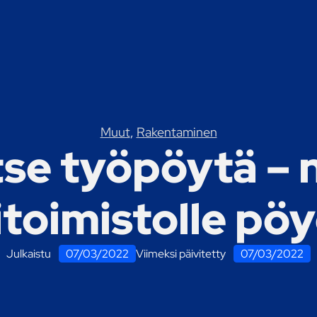
Muut
,
Rakentaminen
tse työpöytä – 
itoimistolle pö
Julkaistu
07/03/2022
Viimeksi päivitetty
07/03/2022