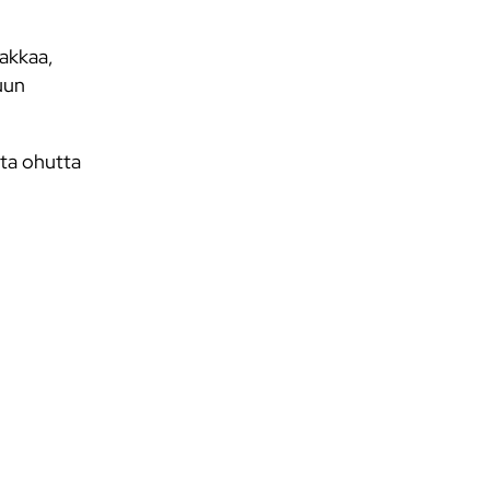
lakkaa,
uun
nta ohutta