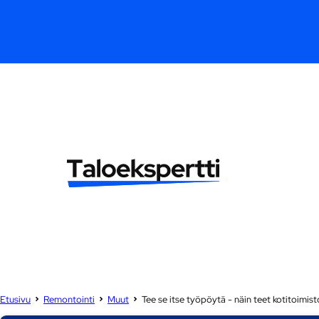
Etusivu
Remontointi
Muut
Tee se itse työpöytä - näin teet kotitoimis