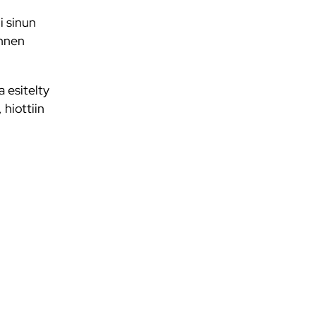
i sinun
ennen
 esitelty
 hiottiin