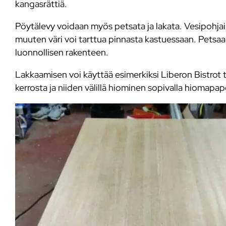
kangasrättiä.
Pöytälevy voidaan myös petsata ja lakata. Vesipohjain
muuten väri voi tarttua pinnasta kastuessaan. Petsaa
luonnollisen rakenteen.
Lakkaamisen voi käyttää esimerkiksi Liberon Bistrot 
kerrosta ja niiden välillä hiominen sopivalla hiomapape