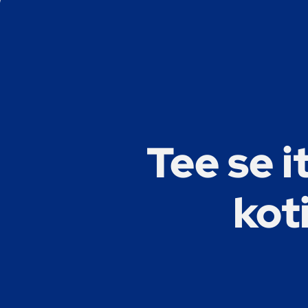
Tee se i
kot