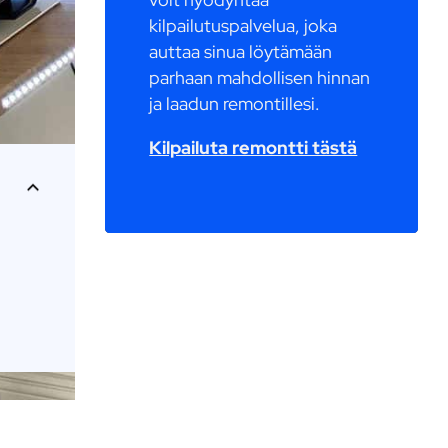
kilpailutuspalvelua, joka
auttaa sinua löytämään
parhaan mahdollisen hinnan
ja laadun remontillesi.
Kilpailuta remontti tästä