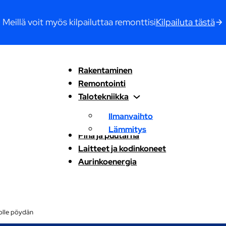
Meillä voit myös kilpailuttaa remonttisi
Kilpailuta tästä
Rakentaminen
Remontointi
Talotekniikka
Ilmanvaihto
Lämmitys
Piha ja puutarha
Laitteet ja kodinkoneet
Aurinkoenergia
tolle pöydän