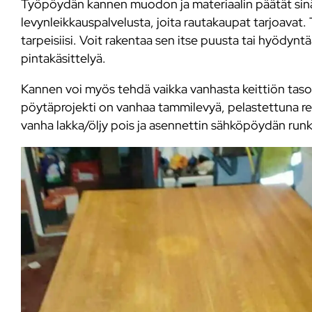
Työpöydän kannen muodon ja materiaalin päätät sinä it
levynleikkauspalvelusta, joita rautakaupat tarjoavat. T
tarpeisiisi. Voit rakentaa sen itse puusta tai hyödy
pintakäsittelyä.
Kannen voi myös tehdä vaikka vanhasta keittiön tasost
pöytäprojekti on vanhaa tammilevyä, pelastettuna remo
vanha lakka/öljy pois ja asennettin sähköpöydän run