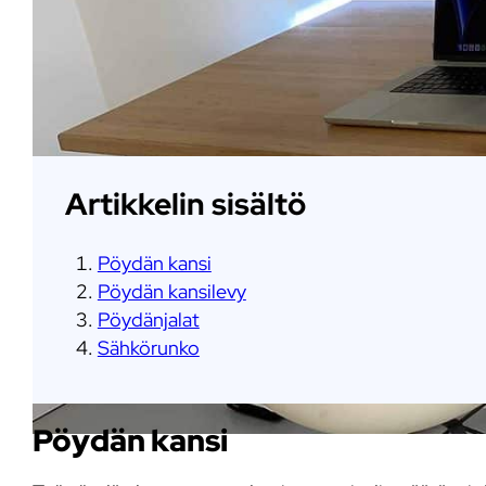
Artikkelin sisältö
Pöydän kansi
Pöydän kansilevy
Pöydänjalat
Sähkörunko
Pöydän kansi