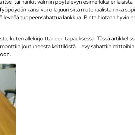
se, tai hankit valmiin pöytälevyn esimerkiksi erilaisista
yöpöydän kansi voi olla juuri siitä materiaalista mikä sopi
ntää leveää tuppeensahattua lankkua. Pinta hiotaan hyvin 
a, kuten allekirjoittaneen tapauksessa. Tässä artikkelissa
nttiin joutuneesta keittilöstä. Levy sahattiin mittoihin,
koon.