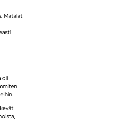
. Matalat
easti
 oli
immiten
leihin.
ekevät
noista,