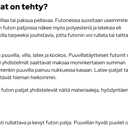
jat on tehty?
llaa tai paksua pellavaa. Futoneissa suositaan useimmit
futon patjoissa näkee myös polyesteriä ja lateksia eli
 tarpeeksi jouhstavia, jotta futonin voi rullata tai taitt
uuvilla, villa, latex ja kookos. Puuvillatäytteiset futonit
si yhdistelmät saattavat maksaa moninkertaisen summan. 
 etenkin puuvilla painuu nukkuessa kasaan. Latex-patjat t
tävät hieman heikommin.
ton patjat yhdistelevät näitä materiaaleja, hyödyntäe
 rullattava ja kevyt futon patja. Puuvillan hyvät puolet 