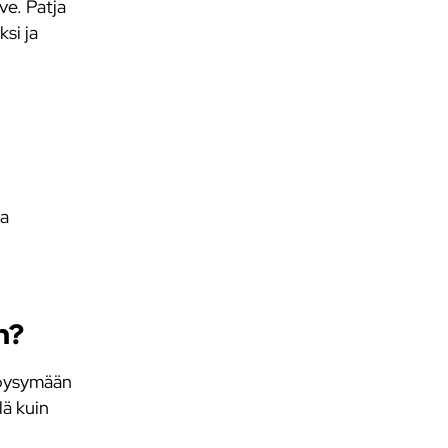
ve. Patja
si ja
aa
n?
a pysymään
lä kuin