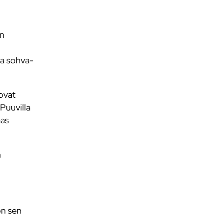
en
aa sohva-
 ovat
Puuvilla
aas
n
on sen