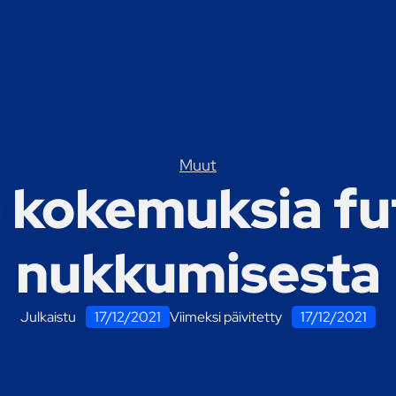
Muut
– kokemuksia f
nukkumisesta
Julkaistu
17/12/2021
Viimeksi päivitetty
17/12/2021