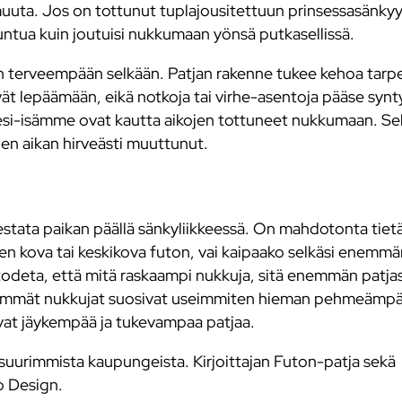
ä muuta. Jos on tottunut tuplajousitettuun prinsessasänkyy
tuntua kuin joutuisi nukkumaan yönsä putkasellissä.
in terveempään selkään. Patjan rakenne tukee kehoa tarpe
evät lepäämään, eikä notkoja tai virhe-asentoja pääse syn
n esi-isämme ovat kautta aikojen tottuneet nukkumaan. 
ien aikan hirveästi muuttunut.
estata paikan päällä sänkyliikkeessä. On mahdotonta tiet
en kova tai keskikova futon, vai kaipaako selkäsi enemmä
 todeta, että mitä raskaampi nukkuja, sitä enemmän patjass
yemmät nukkujat suosivat useimmiten hieman pehmeämpä
vat jäykempää ja tukevampaa patjaa.
 suurimmista kaupungeista. Kirjoittajan Futon-patja sekä
p Design.