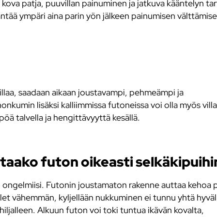
kova patja, puuvillan painuminen ja jatkuva kääntelyn tar
ääntää ympäri aina parin yön jälkeen painumisen välttämisek
illaa, saadaan aikaan joustavampi, pehmeämpi ja
umin lisäksi kalliimmissa futoneissa voi olla myös vill
öä talvella ja hengittävyyttä kesällä.
ttaako futon oikeasti selkäkipuihi
aisu ongelmiisi. Futonin joustamaton rakenne auttaa keho
ilet vähemmän, kyljellään nukkuminen ei tunnu yhtä hyväl
iljalleen. Alkuun futon voi toki tuntua ikävän kovalta,