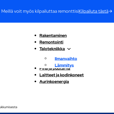
Meillä voit myös kilpailuttaa remonttisi
Kilpailuta tästä
Rakentaminen
Remontointi
Talotekniikka
Ilmanvaihto
Lämmitys
Piha ja puutarha
Laitteet ja kodinkoneet
Aurinkoenergia
nukkumisesta