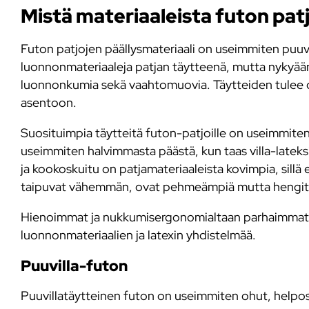
Mistä materiaaleista futon pat
Futon patjojen päällysmateriaali on useimmiten puuvi
luonnonmateriaaleja patjan täytteenä, mutta nykyään 
luonnonkumia sekä vaahtomuovia. Täytteiden tulee olla
asentoon.
Suosituimpia täytteitä futon-patjoille on useimmiten p
useimmiten halvimmasta päästä, kun taas villa-latek
ja kookoskuitu on patjamateriaaleista kovimpia, sillä
taipuvat vähemmän, ovat pehmeämpiä mutta hengit
Hienoimmat ja nukkumisergonomialtaan parhaimmat fu
luonnonmateriaalien ja latexin yhdistelmää.
Puuvilla-futon
Puuvillatäytteinen futon on useimmiten ohut, helposti