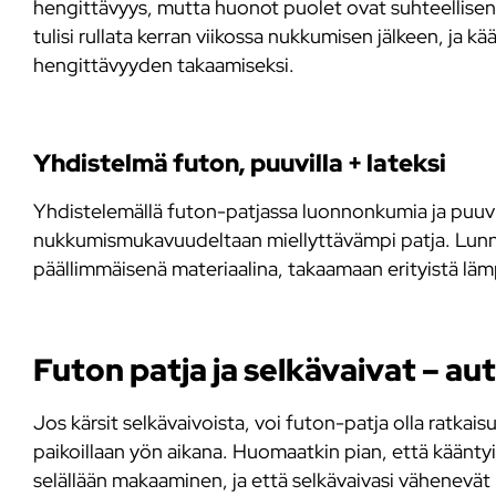
hengittävyys, mutta huonot puolet ovat suhteellisen 
tulisi rullata kerran viikossa nukkumisen jälkeen, ja k
hengittävyyden takaamiseksi.
Yhdistelmä futon, puuvilla + lateksi
Yhdistelemällä futon-patjassa luonnonkumia ja puuv
nukkumismukavuudeltaan miellyttävämpi patja. Lunnonk
päällimmäisenä materiaalina, takaamaan erityistä lämp
Futon patja ja selkävaivat – au
Jos kärsit selkävaivoista, voi futon-patja olla ratk
paikoillaan yön aikana. Huomaatkin pian, että käänty
selällään makaaminen, ja että selkävaivasi vähenevät h