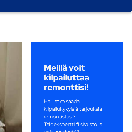
Meillä voit
kilpailuttaa
remonttisi!
Haluatko saada
kilpailukykyisiä tarjouksia
remontistasi?
Taloekspertti.fi sivustolla
voit hyödyntää