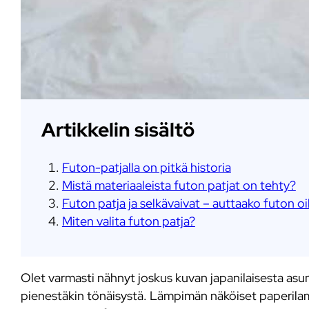
Artikkelin sisältö
Futon-patjalla on pitkä historia
Mistä materiaaleista futon patjat on tehty?
Futon patja ja selkävaivat – auttaako futon oi
Miten valita futon patja?
Olet varmasti nähnyt joskus kuvan japanilaisesta asu
pienestäkin tönäisystä. Lämpimän näköiset paperilamput