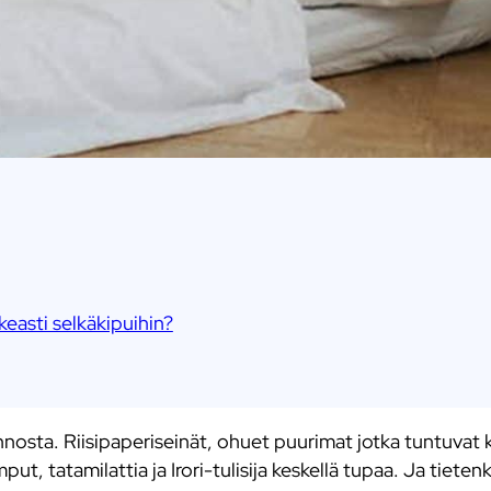
keasti selkäkipuihin?
nnosta. Riisipaperiseinät, ohuet puurimat jotka tuntuvat
, tatamilattia ja Irori-tulisija keskellä tupaa. Ja tietenk