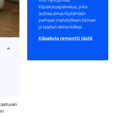
kilpailutuspalvelua, joka
auttaa sinua löytämään
parhaan mahdollisen hinnan
ja laadun remontillesi.
Kilpailuta remontti tästä
 kaatuvan
in