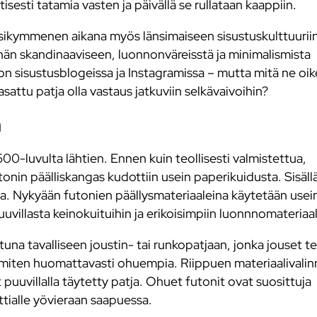
sesti tatamia vasten ja päivällä se rullataan kaappiin.
sikymmenen aikana myös länsimaiseen sisustuskulttuuriin
hän skandinaaviseen, luonnonväreisstä ja minimalismista
on sisustusblogeissa ja Instagramissa – mutta mitä ne oik
sattu patja olla vastaus jatkuviin selkävaivoihin?
a
00-luvulta lähtien. Ennen kuin teollisesti valmistettua,
onin päälliskangas kudottiin usein paperikuidusta. Sisällä
kia. Nykyään futonien päällysmateriaaleina käytetään use
puuvillasta keinokuituihin ja erikoisimpiin luonnnomateriaa
tuna tavalliseen joustin- tai runkopatjaan, jonka jouset t
miten huomattavasti ohuempia. Riippuen materiaalivalin
 puuvillalla täytetty patja. Ohuet futonit ovat suosittuja
attialle yövieraan saapuessa.