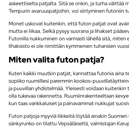
askeettiselta patjalta. Sitä se onkin, ja turha väittä
Tempurin avaruuspatjoihin, voi siirtyminen futoniin 
Monet uskovat kuitenkin, että futon patjat ovat ava
mutta ei liikaa. Selkä pysyy suorana ja lihakset pääs
Futonilla nukkuminen on varmasti lähellä sitä, mite
lihaksisto ei ole nimittäin kymmenien tuhansien vuos
Miten valita futon patja?
Kuten kaikki muutkin patjat, kannattaa futonia aina t
sopiiko ruumiillesi paremmin kookos-puuvillatäyttein
ja puuvillan yhdistelmää. Yleisesti voidaan kuitenkin
olla tukevaa rakennetta. Ruumiinrakenteeltaan kev
kun taas vankkaluiset ja painavammat nukkujat suosi
Futon patjoja myyviä liikkeitä löytää ainakin Suomen
sänkyrunko on tilattu Vepsäläiseltä, valmistajan Karu