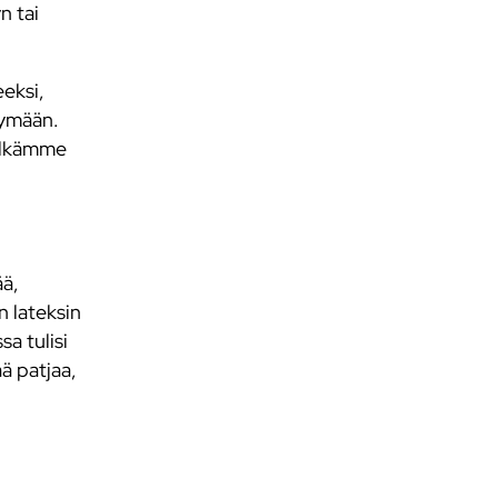
n tai
eksi,
tymään.
Selkämme
ää,
n lateksin
a tulisi
ä patjaa,