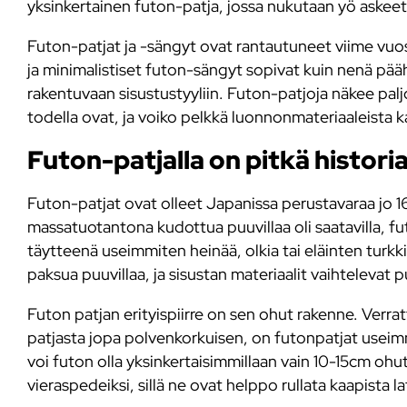
yksinkertainen futon-patja, jossa nukutaan yö askeetti
Futon-patjat ja -sängyt ovat rantautuneet viime vuo
ja minimalistiset futon-sängyt sopivat kuin nenä pää
rakentuvaan sisustustyyliin. Futon-patjoja näkee palj
todella ovat, ja voiko pelkkä luonnonmateriaaleista ka
Futon-patjalla on pitkä histori
Futon-patjat ovat olleet Japanissa perustavaraa jo 16
massatuotantona kudottua puuvillaa oli saatavilla, fut
täytteenä useimmiten heinää, olkia tai eläinten turk
paksua puuvillaa, ja sisustan materiaalit vaihtelevat 
Futon patjan erityispiirre on sen ohut rakenne. Verrat
patjasta jopa polvenkorkuisen, on futonpatjat useim
voi futon olla yksinkertaisimmillaan vain 10-15cm ohut
vieraspedeiksi, sillä ne ovat helppo rullata kaapista l