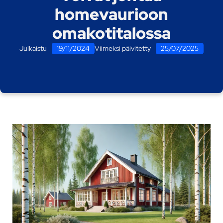
homevaurioon
omakotitalossa
Julkaistu
19/11/2024
Viimeksi päivitetty
25/07/2025