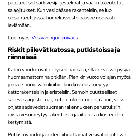
puutteelliset sadevesijärjestelmät ja väärin toteutetut
salaojitukset. Kun vesi pääsee rakenteisiin, se luo
olosuhteet, joissa homekasvusto pääsee nopeasti
leviämään.
Lue myös:
Vesivahingon kuivaus
Riskit piilevät katossa, putkistoissa ja
ränneissä
Katon vuodot ovat erityisen hankalia, sillä ne voivat pysyä
huomaamattomina pitkään. Pienikin vuoto voi ajan myötä
johtaa suuriin vahinkoihin, kun kosteus imeytyy
kattorakenteisiin ja eristeisiin. Samoin puutteelliset
sadevesijärjestelmät, kuten tukkeutuneet rännit, voivat
ohjata sadevedet suoraan rakennuksen perustuksiin,
mistä vesi imeytyy rakenteisiin ja aiheuttaa kosteuden
kertymistä.
Putkistovuodot ja niiden aiheuttamat vesivahingot ovat