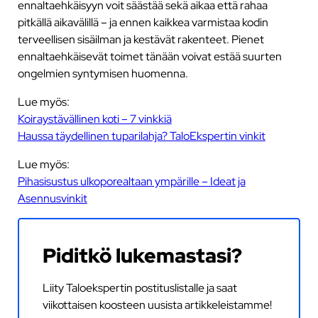
ennaltaehkäisyyn voit säästää sekä aikaa että rahaa
pitkällä aikavälillä – ja ennen kaikkea varmistaa kodin
terveellisen sisäilman ja kestävät rakenteet. Pienet
ennaltaehkäisevät toimet tänään voivat estää suurten
ongelmien syntymisen huomenna.
Lue myös:
Koiraystävällinen koti – 7 vinkkiä
Haussa täydellinen tuparilahja? TaloEkspertin vinkit
Lue myös:
Pihasisustus ulkoporealtaan ympärille – Ideat ja
Asennusvinkit
Piditkö lukemastasi?
Liity Taloekspertin postituslistalle ja saat
viikottaisen koosteen uusista artikkeleistamme!