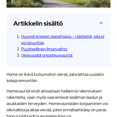
Artikkelin sisältö
Huonot eristeet alapohjassa – riskitekijä, jota ei
voi sivuuttaa
Puutteellinen ilmanvaihto
Vesivuodot ja kosteusvauriot
Home on ikävä kutsumaton vieras, joka laittaa uusiakin
koteja remonttiin.
Homevauriot eivät ainoastaan heikennä rakennuksen
rakenteita, vaan myös vaarantavat sisäilman laadun ja
asukkaiden terveyden. Homevaurioiden korjaaminen voi
olla kallista ja aikaa vievää, joten ennaltaehkäisy on paras
tapa suojata koti ja asumismukavuus.