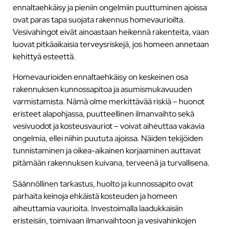
ennaltaehkäisy ja pieniin ongelmiin puuttuminen ajoissa
ovat paras tapa suojata rakennus homevaurioilta.
Vesivahingot eivät ainoastaan heikennä rakenteita, vaan
luovat pitkäaikaisia terveysriskejä, jos homeen annetaan
kehittyä esteettä.
Homevaurioiden ennaltaehkäisy on keskeinen osa
rakennuksen kunnossapitoa ja asumismukavuuden
varmistamista. Nämä olme merkittävää riskiä – huonot
eristeet alapohjassa, puutteellinen ilmanvaihto sekä
vesivuodot ja kosteusvauriot – voivat aiheuttaa vakavia
ongelmia, ellei niihin puututa ajoissa. Näiden tekijöiden
tunnistaminen ja oikea-aikainen korjaaminen auttavat
pitämään rakennuksen kuivana, terveenä ja turvallisena.
Säännöllinen tarkastus, huolto ja kunnossapito ovat
parhaita keinoja ehkäistä kosteuden ja homeen
aiheuttamia vaurioita. Investoimalla laadukkaisiin
eristeisiin, toimivaan ilmanvaihtoon ja vesivahinkojen