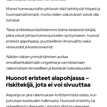
Monet homevaurioihin johtavat riskit kehittyvät hitaasti ja
huomaamattomasti, mutta niiden vaikutukset voivat olla
tuhoisat.
Tässä artikkelissa käsittelemme kolme keskeistä tekijää,
jotka voivat johtaa homevaurioiden syntymiseen: huonot
eristeet alapohjassa, puutteellinen ilmanvaihto sekä
vesivuodot ja kosteusvauriot.
Näiden riskien ymmärtäminen auttaa
ennaltaehkäisemään ongelmia ja varmistamaan
rakennuksen terveellisen ja kestävän tulevaisuuden.
Huonot eristeet alapohjassa –
riskitekijä, jota ei voi sivuuttaa
Alapohja on yksi rakennuksen kriittisimmistä osista, kun
puhutaan kosteuden hallinnasta. Huonosti eristetty tai
virheellisesti rakennettu alapohja altistaa rakenteet