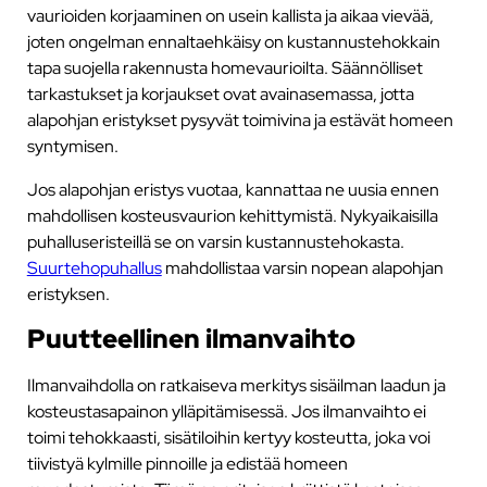
vaurioiden korjaaminen on usein kallista ja aikaa vievää,
joten ongelman ennaltaehkäisy on kustannustehokkain
tapa suojella rakennusta homevaurioilta. Säännölliset
tarkastukset ja korjaukset ovat avainasemassa, jotta
alapohjan eristykset pysyvät toimivina ja estävät homeen
syntymisen.
Jos alapohjan eristys vuotaa, kannattaa ne uusia ennen
mahdollisen kosteusvaurion kehittymistä. Nykyaikaisilla
puhalluseristeillä se on varsin kustannustehokasta.
Suurtehopuhallus
mahdollistaa varsin nopean alapohjan
eristyksen.
Puutteellinen ilmanvaihto
Ilmanvaihdolla on ratkaiseva merkitys sisäilman laadun ja
kosteustasapainon ylläpitämisessä. Jos ilmanvaihto ei
toimi tehokkaasti, sisätiloihin kertyy kosteutta, joka voi
tiivistyä kylmille pinnoille ja edistää homeen