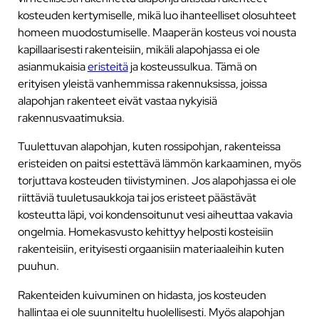
kosteuden kertymiselle, mikä luo ihanteelliset olosuhteet
homeen muodostumiselle. Maaperän kosteus voi nousta
kapillaarisesti rakenteisiin, mikäli alapohjassa ei ole
asianmukaisia
eristeitä
ja kosteussulkua. Tämä on
erityisen yleistä vanhemmissa rakennuksissa, joissa
alapohjan rakenteet eivät vastaa nykyisiä
rakennusvaatimuksia.
Tuulettuvan alapohjan, kuten rossipohjan, rakenteissa
eristeiden on paitsi estettävä lämmön karkaaminen, myös
torjuttava kosteuden tiivistyminen. Jos alapohjassa ei ole
riittäviä tuuletusaukkoja tai jos eristeet päästävät
kosteutta läpi, voi kondensoitunut vesi aiheuttaa vakavia
ongelmia. Homekasvusto kehittyy helposti kosteisiin
rakenteisiin, erityisesti orgaanisiin materiaaleihin kuten
puuhun.
Rakenteiden kuivuminen on hidasta, jos kosteuden
hallintaa ei ole suunniteltu huolellisesti. Myös alapohjan