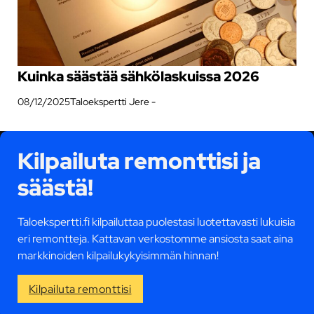
Kuinka säästää sähkölaskuissa 2026
08/12/2025
Taloekspertti Jere -
Kilpailuta remonttisi ja
säästä!
Taloekspertti.fi kilpailuttaa puolestasi luotettavasti lukuisia
eri remontteja. Kattavan verkostomme ansiosta saat aina
markkinoiden kilpailukykyisimmän hinnan!
Kilpailuta remonttisi