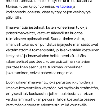
muodostumista. Tämä on erityisen kriittistä kosteissa
tiloissa, kuten kylpyhuoneissa,
keittiöissä
ja
kodinhoitohuoneissa, joissa syntyy paljon vesihöyryä
päivittäin.
Ilmanvaihtojärjestelmät, kuten koneellinen tulo- ja
poistoilmanvaihto, vaativat säännöllistä huoltoa
toimiakseen optimaalisesti. Suodattimien vaihto,
ilmanvaihtokanavien puhdistus ja järjestelmän säätö ovat
välttämättömiä toimenpiteitä, joilla ehkäistään kosteuden
kertymistä ja ilmanvaihdon heikkenemistä. Lisäksi
rakenteelliset puutteet, kuten poistoilman kanavien
puutteellinen asennus tai tuloilman virheellinen
jakautuminen, voivat pahentaa ongelmia.
Luonnollinen ilmanvaihto, joka perustuu ikkunoiden ja
ilmanvaihtoventtiilien käyttöön, voi myös olla riittämätön,
erityisesti talvikuukausina, jolloin tuuletusta saatetaan
välttää lämmönhukan pelossa. Tällöin kosteutta pääsee
kertymään erityisesti rakenteisiin, mikä voi pitkällä