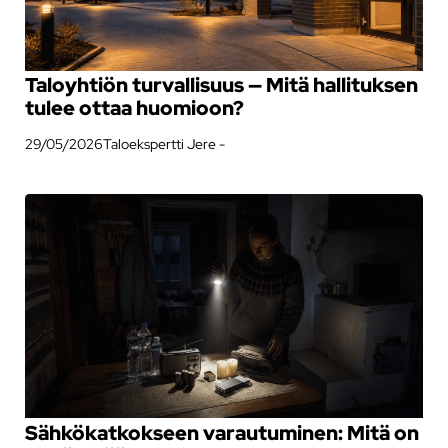
Taloyhtiön turvallisuus — Mitä hallituksen
tulee ottaa huomioon?
29/05/2026
Taloekspertti Jere -
Sähkökatkokseen varautuminen: Mitä on