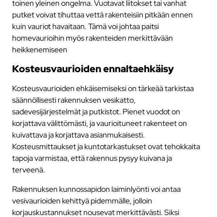
toinen yleinen ongelma. Vuotavat liitokset tai vanhat
putket voivat tihuttaa vettä rakenteisiin pitkään ennen
kuin vauriot havaitaan. Tämä voi johtaa paitsi
homevaurioihin myös rakenteiden merkittävään
heikkenemiseen
Kosteusvaurioiden ennaltaehkäisy
Kosteusvaurioiden ehkäisemiseksi on tärkeää tarkistaa
säännöllisesti rakennuksen vesikatto,
sadevesijärjestelmät ja putkistot. Pienet vuodot on
korjattava välittömästi, ja vaurioituneet rakenteet on
kuivattava ja korjattava asianmukaisesti.
Kosteusmittaukset ja kuntotarkastukset ovat tehokkaita
tapoja varmistaa, että rakennus pysyy kuivana ja
terveenä.
Rakennuksen kunnossapidon laiminlyönti voi antaa
vesivaurioiden kehittyä pidemmälle, jolloin
korjauskustannukset nousevat merkittävästi. Siksi