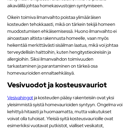
aikavälillä johtaa homekasvustojen syntymiseen.
Oikein toimiva ilmanvaihto poistaa ylimääräisen
kosteuden tehokkaasti, mikä on tärkein tekijä homeen
muodostumisen ehkäisemisessä. Huono ilmanvaihto ei
ainoastaan altista rakennusta homeelle, vaan myös
heikentää merkittävästi sisäilman laatua, mikä voi johtaa
terveydellisiin haittoihin, kuten hengitystieoireisiin ja
allergioihin. Siksi ilmanvaihdon toimivuuden
tarkastaminen ja parantaminen on tärkeä osa
homevaurioiden ennaltaehkäisyä.
Vesivuodot ja kosteusvauriot
Vesivahingot
ja kosteuden pääsy rakenteisiin ovat yksi
yleisimmistä syistä homevaurioiden syntyyn. Ongelma voi
kehittyä hitaasti ja huomaamatta, mutta vaikutukset
voivat olla tuhoisat. Yleisiä syitä kosteusvaurioille ovat
esimerkiksi vuotavat putkistot, vialliset vesikatot,