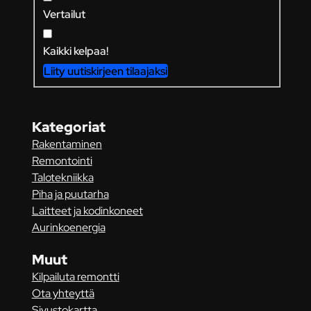
Vertailut
Kaikki kelpaa!
Liity uutiskirjeen tilaajaksi
Kategoriat
Rakentaminen
Remontointi
Talotekniikka
Piha ja puutarha
Laitteet ja kodinkoneet
Aurinkoenergia
Muut
Kilpailuta remontti
Ota yhteyttä
Sivustokartta