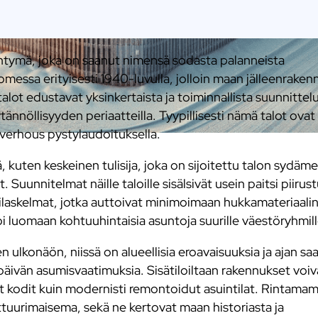
ntymä, joka on saanut nimensä sodasta palanneista
messa erityisesti 1940-luvulla, jolloin maan jälleenraken
lot edustavat yksinkertaista ja toiminnallista suunnittelu
ytännöllisyyden periaatteilla. Tyypillisesti nämä talot ovat
koverhous pystylaudoituksella.
ä, kuten keskeinen tulisija, joka on sijoitettu talon sydäm
Suunnitelmat näille taloille sisälsivät usein paitsi piirus
ilaskelmat, jotka auttoivat minimoimaan hukkamateriaali
 luomaan kohtuuhintaisia asuntoja suurille väestöryhmill
ulkonäön, niissä on alueellisia eroavaisuuksia ja ajan sa
ivän asumisvaatimuksia. Sisätiloiltaan rakennukset voiv
tut kodit kuin modernisti remontoidut asuintilat. Rintamam
ttuurimaisema, sekä ne kertovat maan historiasta ja