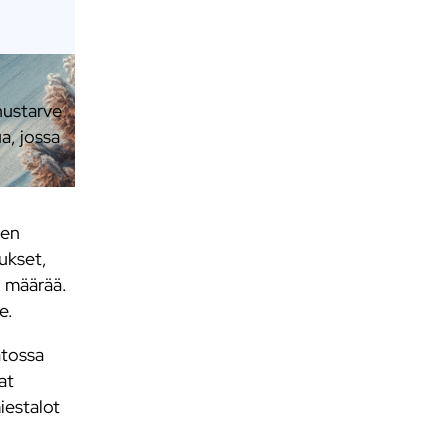
nustarve
a, jossa
een
tukset,
n määrää.
e.
atossa
at
iestalot