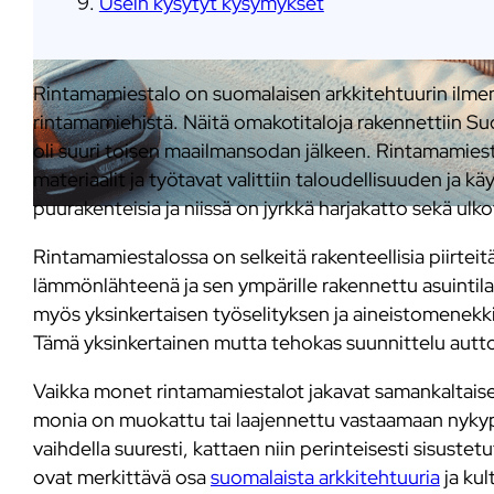
Usein kysytyt kysymykset
Rintamamiestalo on suomalaisen arkkitehtuurin ilme
rintamamiehistä. Näitä omakotitaloja rakennettiin Suo
oli suuri toisen maailmansodan jälkeen. Rintamamiesta
materiaalit ja työtavat valittiin taloudellisuuden ja kä
puurakenteisia ja niissä on jyrkkä harjakatto sekä ul
Rintamamiestalossa on selkeitä rakenteellisia piirteit
lämmönlähteenä ja sen ympärille rakennettu asuintilat. 
myös yksinkertaisen työselityksen ja aineistomenekk
Tämä yksinkertainen mutta tehokas suunnittelu auttoi
Vaikka monet rintamamiestalot jakavat samankaltaisen 
monia on muokattu tai laajennettu vastaamaan nykypä
vaihdella suuresti, kattaen niin perinteisesti sisuste
ovat merkittävä osa
suomalaista arkkitehtuuria
ja kul