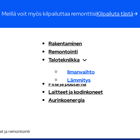
Meillä voit myös kilpailuttaa remonttisi
Kilpailuta tästä
Rakentaminen
Remontointi
Talotekniikka
Ilmanvaihto
Lämmitys
Piha ja puutarha
Laitteet ja kodinkoneet
Aurinkoenergia
t ja remontointi