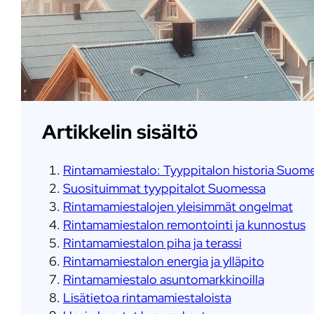
Artikkelin sisältö
Rintamamiestalo: Tyyppitalon historia Suom
Suosituimmat tyyppitalot Suomessa
Rintamamiestalojen yleisimmät ongelmat
Rintamamiestalon remontointi ja kunnostus
Rintamamiestalon piha ja terassi
Rintamamiestalon energia ja ylläpito
Rintamamiestalo asuntomarkkinoilla
Lisätietoa rintamamiestaloista