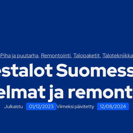
Piha ja puutarha
,
Remontointi
,
Talopaketit
,
Talotekniikka
talot Suomessa
lmat ja remont
Julkaistu
01/12/2023
Viimeksi päivitetty
12/08/2024