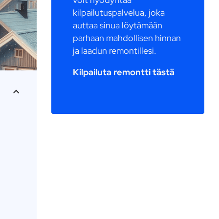
kilpailutuspalvelua, joka
auttaa sinua löytämään
parhaan mahdollisen hinnan
ja laadun remontillesi.
Kilpailuta remontti tästä