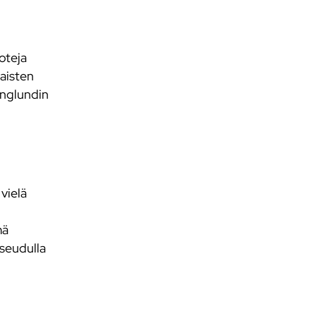
oteja
laisten
Englundin
vielä
mä
aseudulla