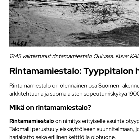
1945 valmistunut rintamamiestalo Oulussa. Kuva: 
Rintamamiestalo: Tyyppitalon 
Rintamamiestalo on olennainen osa Suomen rakennush
arkkitehtuuria ja suomalaisten sopeutumiskykyä 1900
Mikä on rintamamiestalo?
Rintamamiestalo
on nimitys erityiselle asuintaloty
Talomalli perustuu yleiskäyttöiseen suunnitelmaan, j
harjakatto sekä erillinen keittiö ja olohuone.