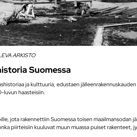
KALEVA ARKISTO
historia Suomessa
istoriaa ja kulttuuria, edustaen jälleenrakennuskauden
-luvun haasteisiin.
ypille, jota rakennettiin Suomessa toisen maailmansodan jä
onka piirteisiin kuuluvat muun muassa puiset rakenteet, j