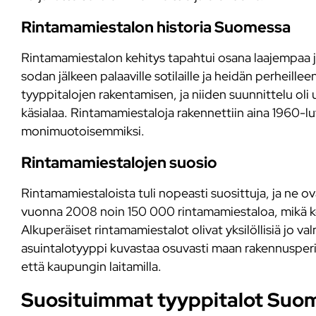
Rintamamiestalon historia Suomessa
Rintamamiestalon kehitys tapahtui osana laajempaa jä
sodan jälkeen palaaville sotilaille ja heidän perheill
tyyppitalojen rakentamisen, ja niiden suunnittelu oli 
käsialaa. Rintamamiestaloja rakennettiin aina 1960-luv
monimuotoisemmiksi.
Rintamamiestalojen suosio
Rintamamiestaloista tuli nopeasti suosittuja, ja ne 
vuonna 2008 noin 150 000 rintamamiestaloa, mikä k
Alkuperäiset rintamamiestalot olivat yksilöllisiä jo val
asuintalotyyppi kuvastaa osuvasti maan rakennusperi
että kaupungin laitamilla.
Suosituimmat tyyppitalot Suo