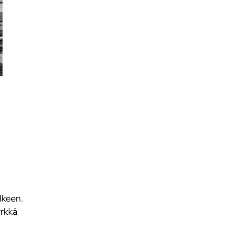
lkeen.
yrkkä