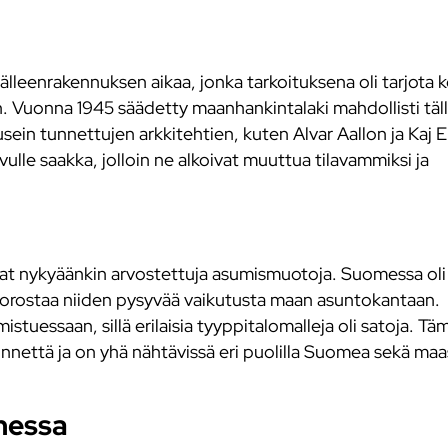
lleenrakennuksen aikaa, jonka tarkoituksena oli tarjota k
een. Vuonna 1945 säädetty maanhankintalaki mahdollisti täl
usein tunnettujen arkkitehtien, kuten Alvar Aallon ja Kaj 
ulle saakka, jolloin ne alkoivat muuttua tilavammiksi ja
ovat nykyäänkin arvostettuja asumismuotoja. Suomessa oli 
orostaa niiden pysyvää vaikutusta maan asuntokantaan.
mistuessaan, sillä erilaisia tyyppitalomalleja oli satoja. Tä
nnettä ja on yhä nähtävissä eri puolilla Suomea sekä ma
messa