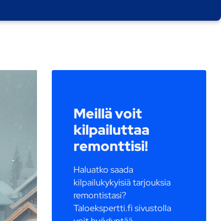
Meillä voit
kilpailuttaa
remonttisi!
Haluatko saada
kilpailukykyisiä tarjouksia
remontistasi?
Taloekspertti.fi sivustolla
voit hyödyntää