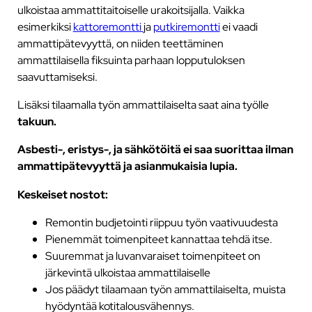
ulkoistaa ammattitaitoiselle urakoitsijalla. Vaikka
esimerkiksi
kattoremontti
ja
putkiremontti
ei vaadi
ammattipätevyyttä, on niiden teettäminen
ammattilaisella fiksuinta parhaan lopputuloksen
saavuttamiseksi.
Lisäksi tilaamalla työn ammattilaiselta saat aina työlle
takuun.
Asbesti-, eristys-, ja sähkötöitä ei saa suorittaa ilman
ammattipätevyyttä ja asianmukaisia lupia.
Keskeiset nostot:
Remontin budjetointi riippuu työn vaativuudesta
Pienemmät toimenpiteet kannattaa tehdä itse.
Suuremmat ja luvanvaraiset toimenpiteet on
järkevintä ulkoistaa ammattilaiselle
Jos päädyt tilaamaan työn ammattilaiselta, muista
hyödyntää kotitalousvähennys.