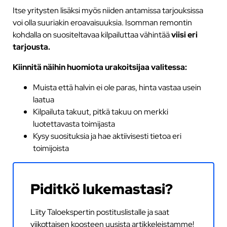
Itse yritysten lisäksi myös niiden antamissa tarjouksissa
voi olla suuriakin eroavaisuuksia. Isomman remontin
kohdalla on suositeltavaa kilpailuttaa vähintää
viisi eri
tarjousta.
Kiinnitä näihin huomiota urakoitsijaa valitessa:
Muista että halvin ei ole paras, hinta vastaa usein
laatua
Kilpailuta takuut, pitkä takuu on merkki
luotettavasta toimijasta
Kysy suosituksia ja hae aktiivisesti tietoa eri
toimijoista
Piditkö lukemastasi?
Liity Taloekspertin postituslistalle ja saat
viikottaisen koosteen uusista artikkeleistamme!