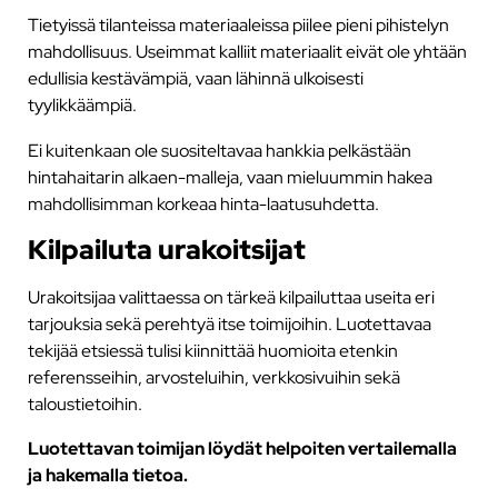
Tietyissä tilanteissa materiaaleissa piilee pieni pihistelyn
mahdollisuus. Useimmat kalliit materiaalit eivät ole yhtään
edullisia kestävämpiä, vaan lähinnä ulkoisesti
tyylikkäämpiä.
Ei kuitenkaan ole suositeltavaa hankkia pelkästään
hintahaitarin alkaen-malleja, vaan mieluummin hakea
mahdollisimman korkeaa hinta-laatusuhdetta.
Kilpailuta urakoitsijat
Urakoitsijaa valittaessa on tärkeä kilpailuttaa useita eri
tarjouksia sekä perehtyä itse toimijoihin. Luotettavaa
tekijää etsiessä tulisi kiinnittää huomioita etenkin
referensseihin, arvosteluihin, verkkosivuihin sekä
taloustietoihin.
Luotettavan toimijan löydät helpoiten vertailemalla
ja hakemalla tietoa.