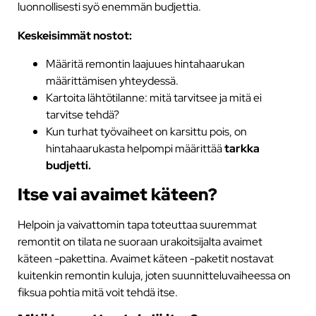
luonnollisesti syö enemmän budjettia.
Keskeisimmät nostot:
Määritä remontin laajuues hintahaarukan
määrittämisen yhteydessä.
Kartoita lähtötilanne: mitä tarvitsee ja mitä ei
tarvitse tehdä?
Kun turhat työvaiheet on karsittu pois, on
hintahaarukasta helpompi määrittää
tarkka
budjetti.
Itse vai avaimet käteen?
Helpoin ja vaivattomin tapa toteuttaa suuremmat
remontit on tilata ne suoraan urakoitsijalta avaimet
käteen -pakettina. Avaimet käteen -paketit nostavat
kuitenkin remontin kuluja, joten suunnitteluvaiheessa on
fiksua pohtia mitä voit tehdä itse.