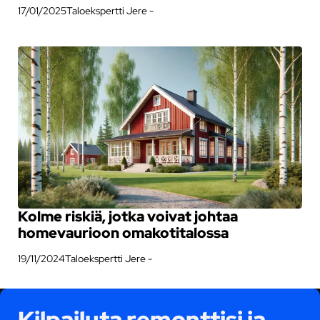
17/01/2025
Taloekspertti Jere -
Kolme riskiä, jotka voivat johtaa
homevaurioon omakotitalossa
19/11/2024
Taloekspertti Jere -
Kilpailuta remonttisi ja