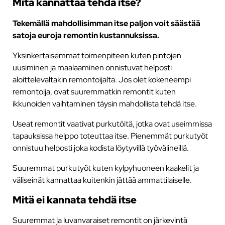
Mitä kannattaa tehdä itse?
Tekemällä mahdollisimman itse paljon voit säästää
satoja euroja remontin kustannuksissa.
Yksinkertaisemmat toimenpiteen kuten pintojen
uusiminen ja maalaaminen onnistuvat helposti
aloittelevaltakin remontoijalta. Jos olet kokeneempi
remontoija, ovat suuremmatkin remontit kuten
ikkunoiden vaihtaminen täysin mahdollista tehdä itse.
Useat remontit vaativat purkutöitä, jotka ovat useimmissa
tapauksissa helppo toteuttaa itse. Pienemmät purkutyöt
onnistuu helposti joka kodista löytyvillä työvälineillä.
Suuremmat purkutyöt kuten kylpyhuoneen kaakelit ja
väliseinät kannattaa kuitenkin jättää ammattilaiselle.
Mitä ei kannata tehdä itse
Suuremmat ja luvanvaraiset remontit on järkevintä