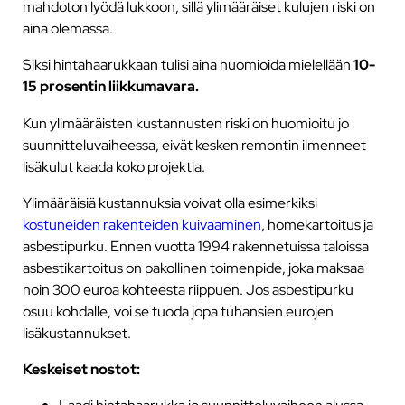
mahdoton lyödä lukkoon, sillä ylimääräiset kulujen riski on
aina olemassa.
Siksi hintahaarukkaan tulisi aina huomioida mielellään
10-
15 prosentin liikkumavara.
Kun ylimääräisten kustannusten riski on huomioitu jo
suunnitteluvaiheessa, eivät kesken remontin ilmenneet
lisäkulut kaada koko projektia.
Ylimääräisiä kustannuksia voivat olla esimerkiksi
kostuneiden rakenteiden kuivaaminen
, homekartoitus ja
asbestipurku. Ennen vuotta 1994 rakennetuissa taloissa
asbestikartoitus on pakollinen toimenpide, joka maksaa
noin 300 euroa kohteesta riippuen. Jos asbestipurku
osuu kohdalle, voi se tuoda jopa tuhansien eurojen
lisäkustannukset.
Keskeiset nostot: