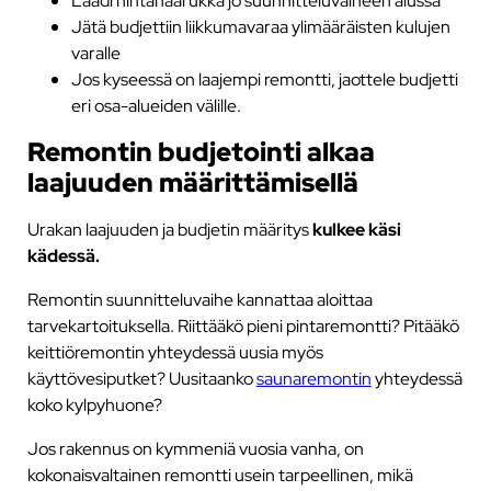
Laadi hintahaarukka jo suunnitteluvaiheen alussa
Jätä budjettiin liikkumavaraa ylimääräisten kulujen
varalle
Jos kyseessä on laajempi remontti, jaottele budjetti
eri osa-alueiden välille.
Remontin budjetointi alkaa
laajuuden määrittämisellä
Urakan laajuuden ja budjetin määritys
kulkee käsi
kädessä.
Remontin suunnitteluvaihe kannattaa aloittaa
tarvekartoituksella. Riittääkö pieni pintaremontti? Pitääkö
keittiöremontin yhteydessä uusia myös
käyttövesiputket? Uusitaanko
saunaremontin
yhteydessä
koko kylpyhuone?
Jos rakennus on kymmeniä vuosia vanha, on
kokonaisvaltainen remontti usein tarpeellinen, mikä