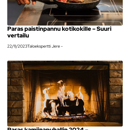
Paras paistinpannu kotikokille – Suuri
vertailu
22/11/2023
Taloekspertti Jere -
Paras kamiinapuhallin 2024 –