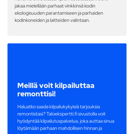
jakaa mielellään parhaat vinkkinsä kodin
ekologisuuden parantamiseen ja parhaiden
kodinkoneiden ja laitteiden valintaan.
Meillä voit kilpailuttaa
remonttisi!
Haluatko saada kilpailukykyisiä tarjouksia
remontistasi? Taloekspertti.fi sivustolla voit
hyödyntää kilpailutuspalvelua, joka auttaa sinua
löytämään parhaan mahdollisen hinnan ja