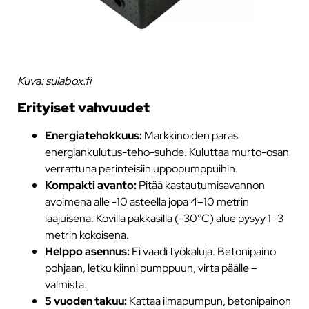
Kuva: sulabox.fi
Erityiset vahvuudet
Energiatehokkuus:
Markkinoiden paras
energiankulutus-teho-suhde. Kuluttaa murto-osan
verrattuna perinteisiin uppopumppuihin.
Kompakti avanto:
Pitää kastautumisavannon
avoimena alle -10 asteella jopa 4–10 metrin
laajuisena. Kovilla pakkasilla (-30°C) alue pysyy 1–3
metrin kokoisena.
Helppo asennus:
Ei vaadi työkaluja. Betonipaino
pohjaan, letku kiinni pumppuun, virta päälle –
valmista.
5 vuoden takuu:
Kattaa ilmapumpun, betonipainon