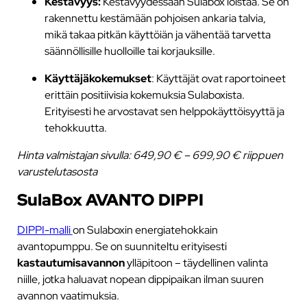
Kestävyys:
Kestävyydessään Sulabox loistaa. Se on
rakennettu kestämään pohjoisen ankaria talvia,
mikä takaa pitkän käyttöiän ja vähentää tarvetta
säännöllisille huolloille tai korjauksille.
Käyttäjäkokemukset
: Käyttäjät ovat raportoineet
erittäin positiivisia kokemuksia Sulaboxista.
Erityisesti he arvostavat sen helppokäyttöisyyttä ja
tehokkuutta.
Hinta valmistajan sivulla: 649,90 € – 699,90 €
riippuen
varustelutasosta
SulaBox AVANTO DIPPI
DIPPI-malli
on Sulaboxin energiatehokkain
avantopumppu. Se on suunniteltu erityisesti
kastautumisavannon
ylläpitoon – täydellinen valinta
niille, jotka haluavat nopean dippipaikan ilman suuren
avannon vaatimuksia.