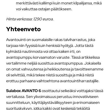
merkittävästi kalliimpi kuin monet kilpailijansa, mikä
voi vaikuttaa ostajan päätökseen.
Hinta verkossa: 1290 euroa.
Yhteenveto
Avantouinti on suomalaisille rakas talviharrastus, joka
tarjoaa niin fyysisiä kuin henkisiä hyötyjä. Jotta tästä
kylmästä nautinnosta voi ottaa kaiken irti, on
avantopumppu korvaamaton varuste. Tässä artikkelissa
vertailimme neljää suosittua avantopumppua. Jokaisella
on omat vahvuutensa ja heikkoutensa ja tavoitteenamme
oli selvittää, mikä tekee niistä suosittuja ja mikä niistä
erottuu parhaana vaihtoehtona avantouintiharrastajille.
Sulabox AVANTO 6
osoittautui selkeäksi voittajaksi tässä
vertailussa. Sen ylivoimaisuus perustuu innovatiiviseen
suunnitteluun, käyttäjäystävällisyyteen ja erinomaiseen
suorituskykyyn, jotka kaikki ovat keskeisiä tekijöitä