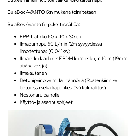
SulaBox AVANTO 6:n mukana toimitetaan:
SulaBox Avanto 6 -paketti sisältää:
EPP-laatikko 60 x 40 x 30 cm
Ilmapumppu 60 L/min (2m syvyydessä
ilmoitettuna) (0,041kw)
Ilmaletku laadukas EPDM kumiletku, n.10 m (19mm
sisähalkaisija)
Ilmalautanen
Betonipaino valmiilla liitännöillä (Rosterikiinnike
betonissa sekä haponkestävä kulmaliitos)
Nostonaru painolle
Käyttö- ja asennusohjeet