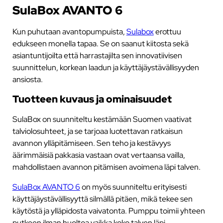
SulaBox AVANTO 6
Kun puhutaan avantopumpuista,
Sulabox
erottuu
edukseen monella tapaa. Se on saanut kiitosta sekä
asiantuntijoilta että harrastajilta sen innovatiivisen
suunnittelun, korkean laadun ja käyttäjäystävällisyyden
ansiosta.
Tuotteen kuvaus ja ominaisuudet
SulaBox on suunniteltu kestämään Suomen vaativat
talviolosuhteet, ja se tarjoaa luotettavan ratkaisun
avannon ylläpitämiseen. Sen teho ja kestävyys
äärimmäisiä pakkasia vastaan ovat vertaansa vailla,
mahdollistaen avannon pitämisen avoimena läpi talven.
SulaBox AVANTO 6
on myös suunniteltu erityisesti
käyttäjäystävällisyyttä silmällä pitäen, mikä tekee sen
käytöstä ja ylläpidosta vaivatonta. Pumppu toimii yhteen
putkeen ilman huoltoa vaikka koko talven läpi.