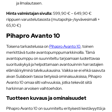
ja ilmalautasen.
Hinta valmistajan sivulla:
599,90 € – 649,90 €
riippuen varustelutasosta (mutapohja-/syvävesimalli +
65,10 €)
Pihapro Avanto 10
Toisena tarkastelussa on
Pihapro Avanto 10
, toinen
merkittävä tuote avantopumppumarkkinoilla. Tämä
avantopumppu on suunniteltu tarjoamaan luotettavaa
suorituskykyä ja helpottamaan avantouinnin harrastajien
elämää kylminä talvikuukausina. Vaikka se ei ehkä saavuta
aivan Sulaboxin tasoa tietyissä ominaisuuksissa, Pihapro
Avanto 10 omaa silti vahvuuksia, jotka tekevät siitä
harkinnan arvoisen vaihtoehdon.
Tuotteen kuvaus ja ominaisuudet
Pihapro Avanto 10 on suunniteltu erityisesti kestävyyttä ja