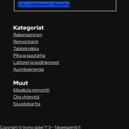
Liity uutiskirjeen tilaajaksi
Kategoriat
Rakentaminen
Remontointi
Talotekniikka
Piha ja puutarha
Laitteet ja kodinkoneet
Aurinkoenergia
Muut
Kilpailuta remontti
Ota yhteyttä
Sivustokartta
Copyright © {echo:date('Y')} • Taloekspertti.fi