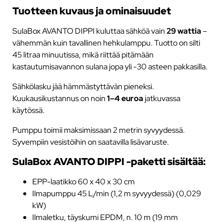
Tuotteen kuvaus ja ominaisuudet
SulaBox AVANTO DIPPI kuluttaa sähköä vain
29 wattia
–
vähemmän kuin tavallinen hehkulamppu. Tuotto on silti
45 litraa minuutissa, mikä riittää pitämään
kastautumisavannon sulana jopa yli -30 asteen pakkasilla.
Sähkölasku jää hämmästyttävän pieneksi.
Kuukausikustannus on noin
1–4 euroa
jatkuvassa
käytössä.
Pumppu toimii maksimissaan 2 metrin syvyydessä.
Syvempiin vesistöihin on saatavilla lisävaruste.
SulaBox AVANTO DIPPI -paketti sisältää:
EPP-laatikko 60 x 40 x 30 cm
Ilmapumppu 45 L/min (1,2 m syvyydessä) (0,029
kW)
Ilmaletku, täyskumi EPDM, n. 10 m (19 mm