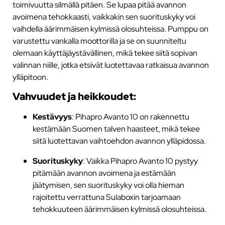
toimivuutta silmällä pitäen. Se lupaa pitää avannon
avoimena tehokkaasti, vaikkakin sen suorituskyky voi
vaihdella äärimmäisen kylmissä olosuhteissa. Pumppu on
varustettu vankalla moottorilla ja se on suunniteltu
olemaan käyttäjäystävällinen, mikä tekee siitä sopivan
valinnan niille, jotka etsivät luotettavaa ratkaisua avannon
ylläpitoon.
Vahvuudet ja heikkoudet:
Kestävyys
: Pihapro Avanto 10 on rakennettu
kestämään Suomen talven haasteet, mikä tekee
siitä luotettavan vaihtoehdon avannon ylläpidossa.
Suorituskyky
: Vaikka Pihapro Avanto 10 pystyy
pitämään avannon avoimena ja estämään
jäätymisen, sen suorituskyky voi olla hieman
rajoitettu verrattuna Sulaboxin tarjoamaan
tehokkuuteen äärimmäisen kylmissä olosuhteissa.