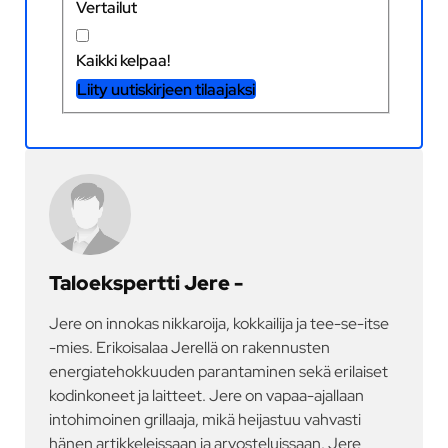
Vertailut
Kaikki kelpaa!
Liity uutiskirjeen tilaajaksi
Taloekspertti Jere -
Jere on innokas nikkaroija, kokkailija ja tee-se-itse
-mies. Erikoisalaa Jerellä on rakennusten
energiatehokkuuden parantaminen sekä erilaiset
kodinkoneet ja laitteet. Jere on vapaa-ajallaan
intohimoinen grillaaja, mikä heijastuu vahvasti
hänen artikkeleissaan ja arvosteluissaan. Jere