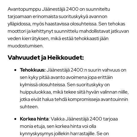
Avantopumppu Jäänestäjä 2400 on suunniteltu
tarjoamaan erinomaista suorituskykyä avannon
ylläpidossa, myös haastavissa olosuhteissa. Sen tehokas
moottori ja kehittynyt suunnittelu mahdollistavat jatkuvan
veden kierrätyksen, mikä estää tehokkaasti jään
muodostumisen.
Vahvuudet ja Heikkoudet:
Tehokkuus:
Jäänestäjä 2400:n suurin vahvuus on
sen kyky pitää avanto avoimena jopa erittäin
kylmissä olosuhteissa. Sen suorituskyky on
huippuluokkaa, mikä tekee siitä hyvän valinnan niille,
jotka eivät halua tehdä kompromisseja avantouinnin
suhteen.
Korkea hinta
: Vaikka Jäänestäjä 2400 tarjoaa
monia etuja, sen korkea hinta voi olla
kynnyskysymys joillekin harrastajille. Se on