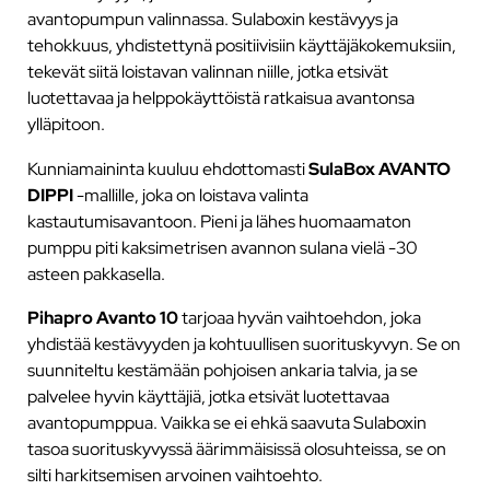
avantopumpun valinnassa. Sulaboxin kestävyys ja
tehokkuus, yhdistettynä positiivisiin käyttäjäkokemuksiin,
tekevät siitä loistavan valinnan niille, jotka etsivät
luotettavaa ja helppokäyttöistä ratkaisua avantonsa
ylläpitoon.
Kunniamaininta kuuluu ehdottomasti
SulaBox AVANTO
DIPPI
-mallille, joka on loistava valinta
kastautumisavantoon. Pieni ja lähes huomaamaton
pumppu piti kaksimetrisen avannon sulana vielä -30
asteen pakkasella.
Pihapro Avanto 10
tarjoaa hyvän vaihtoehdon, joka
yhdistää kestävyyden ja kohtuullisen suorituskyvyn. Se on
suunniteltu kestämään pohjoisen ankaria talvia, ja se
palvelee hyvin käyttäjiä, jotka etsivät luotettavaa
avantopumppua. Vaikka se ei ehkä saavuta Sulaboxin
tasoa suorituskyvyssä äärimmäisissä olosuhteissa, se on
silti harkitsemisen arvoinen vaihtoehto.