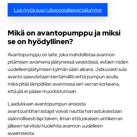
Lue myös suuri ulkoporeallasvertailumme
Mikä on avantopumppu ja miksi
se on hyödyllinen?
Avantopumppu on laite, joka mahdollistaa avannon
pitämisen avoimena jäätyneissä vesistöissä, estäen niiden
uudelleenjäätymisen kylmän sään aikana. Jatkuvasti sula
avanto saavutetaan kiertämällä vettä pumpun avulla,
mikä pitää lämpötilan avannossa sen verran korkeana,
että jää ei pääse muodostumaan.
Laadukkaan avantopumpun ansiosta
avantouintiharrastajat voivat nauttia harrastuksestaan
säännöllisesti läpi talven, ilman että jokaisen uintikerran
jälkeen tarvitsisi huolehtia avannon uudelleen
avaamisesta.