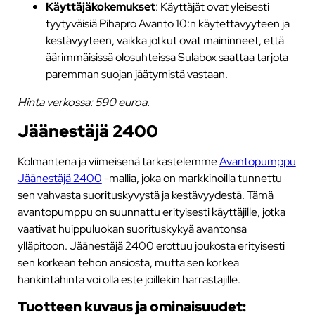
Käyttäjäkokemukset
: Käyttäjät ovat yleisesti
tyytyväisiä Pihapro Avanto 10:n käytettävyyteen ja
kestävyyteen, vaikka jotkut ovat maininneet, että
äärimmäisissä olosuhteissa Sulabox saattaa tarjota
paremman suojan jäätymistä vastaan.
Hinta verkossa: 590 euroa.
Jäänestäjä 2400
Kolmantena ja viimeisenä tarkastelemme
Avantopumppu
Jäänestäjä 2400
-mallia, joka on markkinoilla tunnettu
sen vahvasta suorituskyvystä ja kestävyydestä. Tämä
avantopumppu on suunnattu erityisesti käyttäjille, jotka
vaativat huippuluokan suorituskykyä avantonsa
ylläpitoon. Jäänestäjä 2400 erottuu joukosta erityisesti
sen korkean tehon ansiosta, mutta sen korkea
hankintahinta voi olla este joillekin harrastajille.
Tuotteen kuvaus ja ominaisuudet: