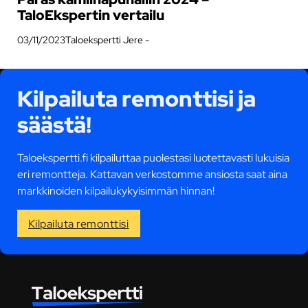
TaloEkspertin vertailu
03/11/2023
Taloekspertti Jere -
Kilpailuta remonttisi ja
säästä!
Taloekspertti.fi kilpailuttaa puolestasi luotettavasti lukuisia
eri remontteja. Kattavan verkostomme ansiosta saat aina
markkinoiden kilpailukykyisimmän hinnan!
Kilpailuta remonttisi