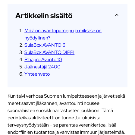
Artikkelin sisältö
Mikä on avantopumppu ja miksi se on
hyödyllinen?
SulaBox AVANTO 6
SulaBox AVANTO DIPPI
Pihapro Avanto 10
Jäänestäjä 2400
Yhteenveto
Kun talvi verhoaa Suomen lumipeitteeseen ja järvet sekä
meret saavat jääkannen, avantouinti nousee
suomalaisten suosikkiharrastusten joukkoon. Tämä
perinteikäs aktiviteetti on tunnettu lukuisista
terveyshyödyistään – se parantaa verenkiertoa, lisää
endorfiinien tuotantoa ja vahvistaa immuunijärjestelmää.