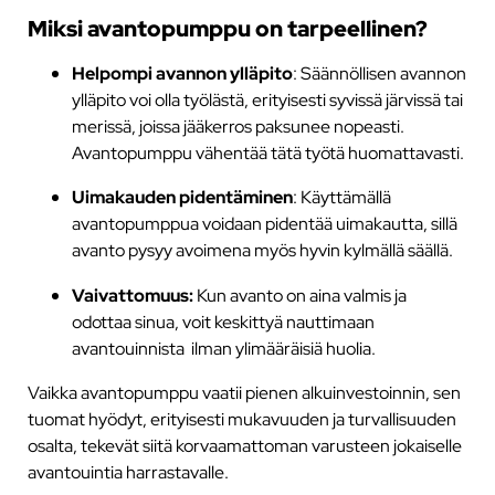
Miksi avantopumppu on tarpeellinen?
Helpompi avannon ylläpito
: Säännöllisen avannon
ylläpito voi olla työlästä, erityisesti syvissä järvissä tai
merissä, joissa jääkerros paksunee nopeasti.
Avantopumppu vähentää tätä työtä huomattavasti.
Uimakauden pidentäminen
: Käyttämällä
avantopumppua voidaan pidentää uimakautta, sillä
avanto pysyy avoimena myös hyvin kylmällä säällä.
Vaivattomuus:
Kun avanto on aina valmis ja
odottaa sinua, voit keskittyä nauttimaan
avantouinnista ilman ylimääräisiä huolia.
Vaikka avantopumppu vaatii pienen alkuinvestoinnin, sen
tuomat hyödyt, erityisesti mukavuuden ja turvallisuuden
osalta, tekevät siitä korvaamattoman varusteen jokaiselle
avantouintia harrastavalle.