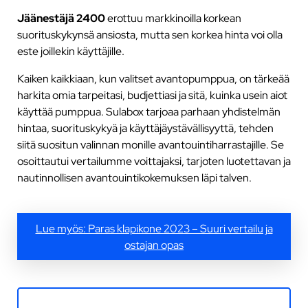
Jäänestäjä 2400
erottuu markkinoilla korkean
suorituskykynsä ansiosta, mutta sen korkea hinta voi olla
este joillekin käyttäjille.
Kaiken kaikkiaan, kun valitset avantopumppua, on tärkeää
harkita omia tarpeitasi, budjettiasi ja sitä, kuinka usein aiot
käyttää pumppua. Sulabox tarjoaa parhaan yhdistelmän
hintaa, suorituskykyä ja käyttäjäystävällisyyttä, tehden
siitä suositun valinnan monille avantouintiharrastajille. Se
osoittautui vertailumme voittajaksi, tarjoten luotettavan ja
nautinnollisen avantouintikokemuksen läpi talven.
Lue myös: Paras klapikone 2023 – Suuri vertailu ja
ostajan opas