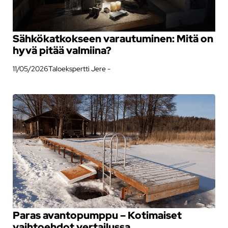
Sähkökatkokseen varautuminen: Mitä on
hyvä pitää valmiina?
11/05/2026
Taloekspertti Jere -
Paras avantopumppu – Kotimaiset
vaihtoehdot vertailussa