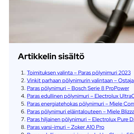
Artikkelin sisältö
Toimituksen valinta – Paras pölynimuri 2023
Vinkit parhaan pölynimurin valintaan – Ostaj
Paras pölynimuri – Bosch Serie 8 ProPower
Paras edullinen pölynimuri – Electrolux Ultra
Paras energiatehokas pölynimuri – Miele Co
Paras pölynimuri eläintalouteen – Miele Bli
Paras hiljainen pölynimuri – Electrolux Pure 
Paras varsi-imuri – Zoker A10 Pro