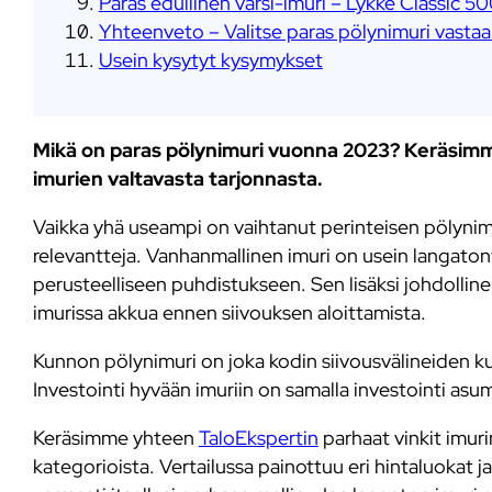
Paras edullinen varsi-imuri – Lykke Classic 5
Yhteenveto – Valitse paras pölynimuri vasta
Usein kysytyt kysymykset
Mikä on paras pölynimuri vuonna 2023? Keräsimm
imurien valtavasta tarjonnasta.
Vaikka yhä useampi on vaihtanut perinteisen pölynimuri
relevantteja. Vanhanmallinen imuri on usein langaton
perusteelliseen puhdistukseen. Sen lisäksi johdollin
imurissa akkua ennen siivouksen aloittamista.
Kunnon pölynimuri on joka kodin siivousvälineiden kun
Investointi hyvään imuriin on samalla investointi a
Keräsimme yhteen
TaloEkspertin
parhaat vinkit imur
kategorioista. Vertailussa painottuu eri hintaluokat j