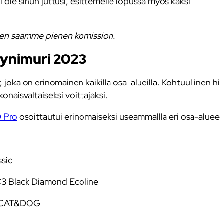
i ole sinun juttusi, esittemelle lopussa myös kaksi
otteen saamme pienen komission.
lynimuri 2023
joka on erinomainen kaikilla osa-alueilla. Kohtuullinen h
naisvaltaiseksi voittajaksi.
0 Pro
osoittautui erinomaiseksi useammallla eri osa-alueel
ssic
C3 Black Diamond Ecoline
X1 CAT&DOG