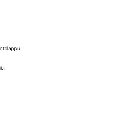
intalappu
la.