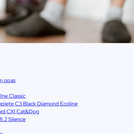
an opas
One Classic
mplete C3 Black Diamond Ecoline
zzard CX1 Cat&Dog
D8.2 Silence