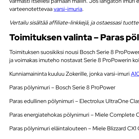
varmasti itsellesi parhaan mallin. Jos langaton imuri e
varteenotettevaa
varsi-imuria
.
Vertailu sisältää affiliate-linkkejä, ja ostaessasi tu
Toimituksen valinta – Paras pö
Toimituksen suosikiksi nousi Bosch Serie 8 ProPower, 
ja voimakas imuteho nostavat Serie 8 ProPowerin koko
Kunniamaininta kuuluu Zokerille, jonka varsi-imuri
A1
Paras pölynimuri – Bosch Serie 8 ProPower
Paras edullinen pölynimuri – Electrolux UltraOne Cla
Paras energiatehokas pölynimuri – Miele Complete 
Paras pölynimuri eläintalouteen – Miele Blizzard C