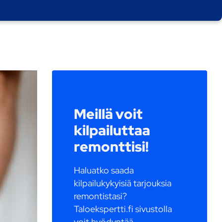
Meillä voit
kilpailuttaa
remonttisi!
Haluatko saada
kilpailukykyisiä tarjouksia
remontistasi?
Taloekspertti.fi sivustolla
voit hyödyntää