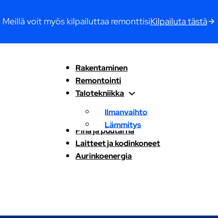
Meillä voit myös kilpailuttaa remonttisi
Kilpailuta tästä
Rakentaminen
Remontointi
Talotekniikka
Ilmanvaihto
Lämmitys
Piha ja puutarha
Laitteet ja kodinkoneet
Aurinkoenergia