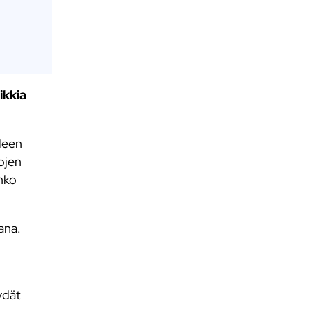
ikkia
lleen
ojen
nko
ana.
ydät