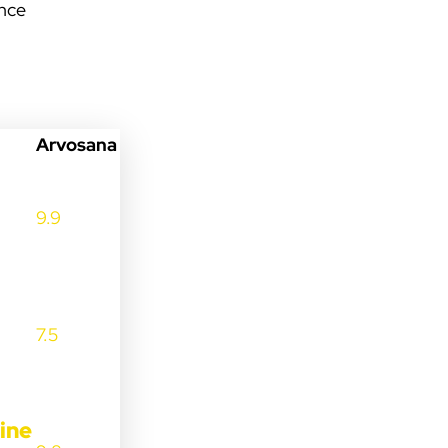
ence
Arvosana
9.9
7.5
ine