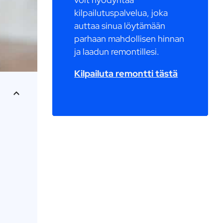
kilpailutuspalvelua, joka
auttaa sinua löytämään
parhaan mahdollisen hinnan
ja laadun remontillesi.
Kilpailuta remontti tästä