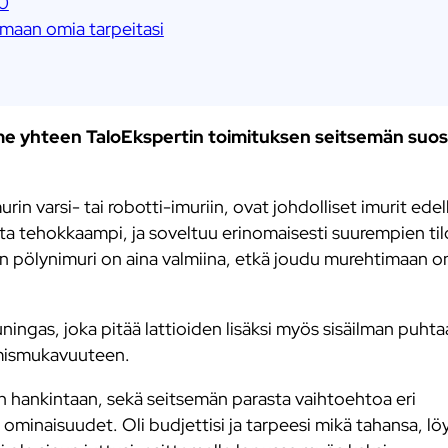
00
amaan omia tarpeitasi
e yhteen TaloEkspertin toimituksen seitsemän suos
n varsi- tai robotti-imuriin, ovat johdolliset imurit ede
ta tehokkaampi, ja soveltuu erinomaisesti suurempien til
en pölynimuri on aina valmiina, etkä joudu murehtimaan o
ingas, joka pitää lattioiden lisäksi myös sisäilman puhta
sumismukavuuteen.
in hankintaan, sekä seitsemän parasta vaihtoehtoa eri
a ominaisuudet. Oli budjettisi ja tarpeesi mikä tahansa, lö