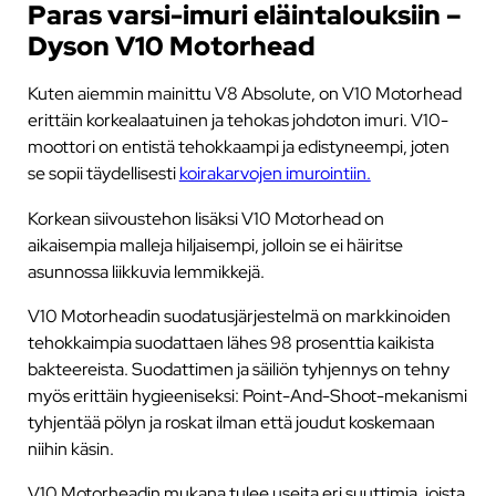
Paras varsi-imuri eläintalouksiin –
Dyson V10 Motorhead
Kuten aiemmin mainittu V8 Absolute, on V10 Motorhead
erittäin korkealaatuinen ja tehokas johdoton imuri. V10-
moottori on entistä tehokkaampi ja edistyneempi, joten
se sopii täydellisesti
koirakarvojen imurointiin.
Korkean siivoustehon lisäksi V10 Motorhead on
aikaisempia malleja hiljaisempi, jolloin se ei häiritse
asunnossa liikkuvia lemmikkejä.
V10 Motorheadin suodatusjärjestelmä on markkinoiden
tehokkaimpia suodattaen lähes 98 prosenttia kaikista
bakteereista. Suodattimen ja säiliön tyhjennys on tehny
myös erittäin hygieeniseksi: Point-And-Shoot-mekanismi
tyhjentää pölyn ja roskat ilman että joudut koskemaan
niihin käsin.
V10 Motorheadin mukana tulee useita eri suuttimia, joista