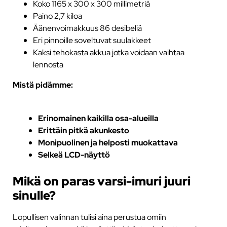
Koko 1165 x 300 x 300 millimetriä
Paino 2,7 kiloa
Äänenvoimakkuus 86 desibeliä
Eri pinnoille soveltuvat suulakkeet
Kaksi tehokasta akkua jotka voidaan vaihtaa
lennosta
Mistä pidämme:
Erinomainen kaikilla osa-alueilla
Erittäin pitkä akunkesto
Monipuolinen ja helposti muokattava
Selkeä LCD-näyttö
Mikä on paras varsi-imuri juuri
sinulle?
Lopullisen valinnan tulisi aina perustua omiin