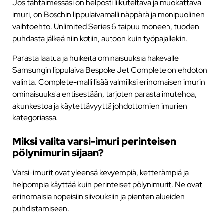
Jos tähtäimessäsi on helposti liikuteltava ja muokattava
imuri, on Boschin lippulaivamalli näppärä ja monipuolinen
vaihtoehto. Unlimited Series 6 taipuu moneen, tuoden
puhdasta jälkeä niin kotiin, autoon kuin työpajallekin.
Parasta laatua ja huikeita ominaisuuksia hakevalle
Samsungin lippulaiva Bespoke Jet Complete on ehdoton
valinta. Complete-malli lisää valmiiksi erinomaisen imurin
ominaisuuksia entisestään, tarjoten parasta imutehoa,
akunkestoa ja käytettävyyttä johdottomien imurien
kategoriassa.
Miksi valita varsi-imuri perinteisen
pölynimurin sijaan?
Varsi-imurit ovat yleensä kevyempiä, ketterämpiä ja
helpompia käyttää kuin perinteiset pölynimurit. Ne ovat
erinomaisia nopeisiin siivouksiin ja pienten alueiden
puhdistamiseen.