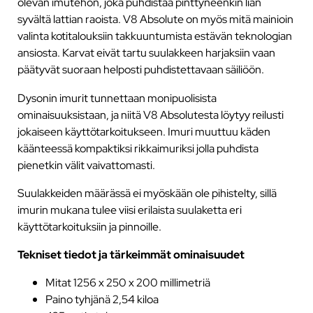
olevan imutehon, joka puhdistaa pinttyneenkin lian
syvältä lattian raoista. V8 Absolute on myös mitä mainioin
valinta kotitalouksiin takkuuntumista estävän teknologian
ansiosta. Karvat eivät tartu suulakkeen harjaksiin vaan
päätyvät suoraan helposti puhdistettavaan säiliöön.
Dysonin imurit tunnettaan monipuolisista
ominaisuuksistaan, ja niitä V8 Absolutesta löytyy reilusti
jokaiseen käyttötarkoitukseen. Imuri muuttuu käden
käänteessä kompaktiksi rikkaimuriksi jolla puhdista
pienetkin välit vaivattomasti.
Suulakkeiden määrässä ei myöskään ole pihistelty, sillä
imurin mukana tulee viisi erilaista suulaketta eri
käyttötarkoituksiin ja pinnoille.
Tekniset tiedot ja tärkeimmät ominaisuudet
Mitat 1256 x 250 x 200 millimetriä
Paino tyhjänä 2,54 kiloa