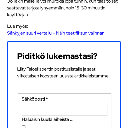
Joillakin malleilla voi imuroida jopa tunnin, kun taas toiset
saattavat tarjota lyhyemmän, noin 15-30 minuutin
käyttöajan.
Lue myös:
Sänkyjen suuri vertailu – Näin teet fiksun valinnan
Piditkö lukemastasi?
Liity Taloekspertin postituslistalle ja saat
viikottaisen koosteen uusista artikkeleistamme!
Sähköposti
*
Haluaisin kuulla aiheista ...