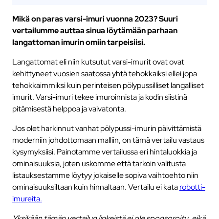
Mikä on paras varsi-imuri vuonna 2023? Suuri
vertailumme auttaa sinua löytämään parhaan
langattoman imurin omiin tarpeisiisi.
Langattomat eli niin kutsutut varsi-imurit ovat ovat
kehittyneet vuosien saatossa yhtä tehokkaiksi ellei jopa
tehokkaimmiksi kuin perinteisen pölypussilliset langalliset
imurit. Varsi-imuri tekee imuroinnista ja kodin siistinä
pitämisestä helppoa ja vaivatonta.
Jos olet harkinnut vanhat pölypussi-imurin päivittämistä
moderniin johdottomaan malliin, on tämä vertailu vastaus
kysymyksiisi. Painotamme vertailussa eri hintaluokkia ja
ominaisuuksia, joten uskomme että tarkoin valitusta
listauksestamme löytyy jokaiselle sopiva vaihtoehto niin
ominaisuuksiltaan kuin hinnaltaan. Vertailu ei kata
robotti-
imureita.
Yksikään tämän vertailun linkeistä ei ole sponsoroitu, eikä