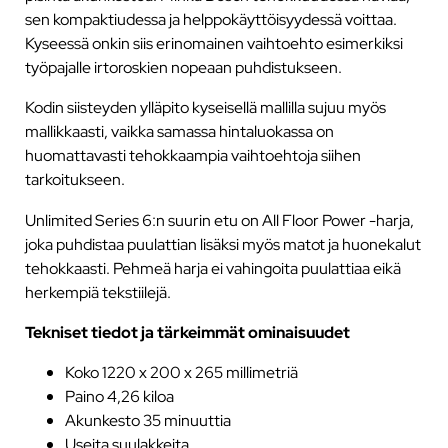
sen kompaktiudessa ja helppokäyttöisyydessä voittaa.
Kyseessä onkin siis erinomainen vaihtoehto esimerkiksi
työpajalle irtoroskien nopeaan puhdistukseen.
Kodin siisteyden ylläpito kyseisellä mallilla sujuu myös
mallikkaasti, vaikka samassa hintaluokassa on
huomattavasti tehokkaampia vaihtoehtoja siihen
tarkoitukseen.
Unlimited Series 6:n suurin etu on All Floor Power -harja,
joka puhdistaa puulattian lisäksi myös matot ja huonekalut
tehokkaasti. Pehmeä harja ei vahingoita puulattiaa eikä
herkempiä tekstiilejä.
Tekniset tiedot ja tärkeimmät ominaisuudet
Koko 1220 x 200 x 265 millimetriä
Paino 4,26 kiloa
Akunkesto 35 minuuttia
Useita suulakkeita