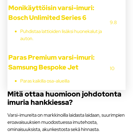
Monikäyttöisin varsi-imuri:
Bosch Unlimited Series 6
9.8
Puhdistaa lattioiden lisäksi huonekalut ja
auton.
Paras Premium varsi-imuri:
Samsung Bespoke Jet
10
Paras kaikilla osa-alueilla
Mitä ottaa huomioon johdotonta
imuria hankkiessa?
Varsi-imureita on markkinoilla laidasta laidaan, suurimpien
eroavaisuuksien muodostuessa imutehosta,
ominaisuuksista, akunkestosta sekä hinnasta.