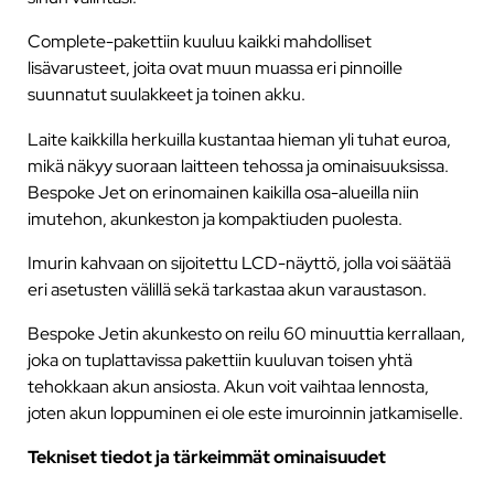
Complete-pakettiin kuuluu kaikki mahdolliset
lisävarusteet, joita ovat muun muassa eri pinnoille
suunnatut suulakkeet ja toinen akku.
Laite kaikkilla herkuilla kustantaa hieman yli tuhat euroa,
mikä näkyy suoraan laitteen tehossa ja ominaisuuksissa.
Bespoke Jet on erinomainen kaikilla osa-alueilla niin
imutehon, akunkeston ja kompaktiuden puolesta.
Imurin kahvaan on sijoitettu LCD-näyttö, jolla voi säätää
eri asetusten välillä sekä tarkastaa akun varaustason.
Bespoke Jetin akunkesto on reilu 60 minuuttia kerrallaan,
joka on tuplattavissa pakettiin kuuluvan toisen yhtä
tehokkaan akun ansiosta. Akun voit vaihtaa lennosta,
joten akun loppuminen ei ole este imuroinnin jatkamiselle.
Tekniset tiedot ja tärkeimmät ominaisuudet