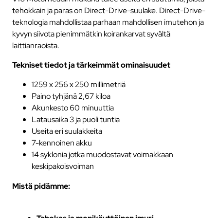
tehokkain ja paras on Direct-Drive-suulake. Direct-Drive-
teknologia mahdollistaa parhaan mahdollisen imutehon ja
kyvyn siivota pienimmätkin koirankarvat syvältä
laittianraoista.
Tekniset tiedot ja tärkeimmät ominaisuudet
1259 x 256 x 250 millimetriä
Paino tyhjänä 2,67 kiloa
Akunkesto 60 minuuttia
Latausaika 3 ja puoli tuntia
Useita eri suulakkeita
7-kennoinen akku
14 syklonia jotka muodostavat voimakkaan
keskipakoisvoiman
Mistä pidämme: