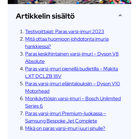
Artikkelin sisältö
Testivoittajat: Paras varsi-imuri 2023
Mitä ottaa huomioon johdotonta imuria
hankkiessa?
Paras keskihintainen varsi-imuri – Dyson V8
Absolute
Paras varsi-imuri pienellä budjetilla – Makita
LXT DCLZB 18V
Paras varsi-imuri eläintalouksiin – Dyson V10
Motorhead
Monikäyttöisin varsi-imuri – Bosch Unlimited
Series 6
Paras varsi-imuri Premium-luokassa –
Samsung Bespoke Jet Complete
Mikä on paras varsi-imuri juuri sinulle?