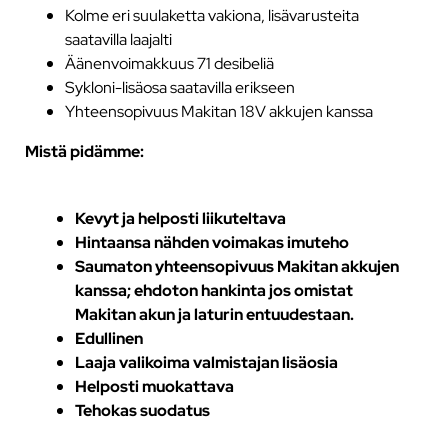
Kolme eri suulaketta vakiona, lisävarusteita
saatavilla laajalti
Äänenvoimakkuus 71 desibeliä
Sykloni-lisäosa saatavilla erikseen
Yhteensopivuus Makitan 18V akkujen kanssa
Mistä pidämme:
Kevyt ja helposti liikuteltava
Hintaansa nähden voimakas imuteho
Saumaton yhteensopivuus Makitan akkujen
kanssa; ehdoton hankinta jos omistat
Makitan akun ja laturin entuudestaan.
Edullinen
Laaja valikoima valmistajan lisäosia
Helposti muokattava
Tehokas suodatus