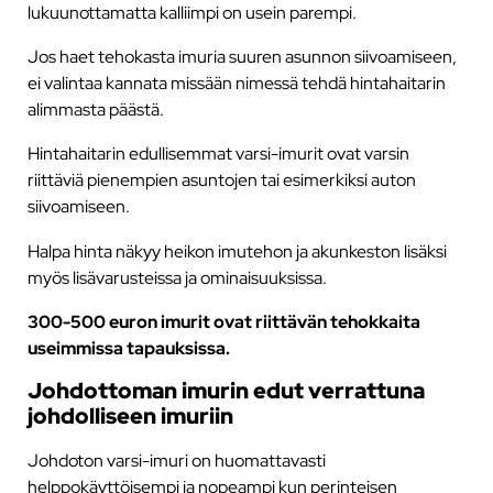
lukuunottamatta kalliimpi on usein parempi.
Jos haet tehokasta imuria suuren asunnon siivoamiseen,
ei valintaa kannata missään nimessä tehdä hintahaitarin
alimmasta päästä.
Hintahaitarin edullisemmat varsi-imurit ovat varsin
riittäviä pienempien asuntojen tai esimerkiksi auton
siivoamiseen.
Halpa hinta näkyy heikon imutehon ja akunkeston lisäksi
myös lisävarusteissa ja ominaisuuksissa.
300-500 euron imurit ovat riittävän tehokkaita
useimmissa tapauksissa.
Johdottoman imurin edut verrattuna
johdolliseen imuriin
Johdoton varsi-imuri on huomattavasti
helppokäyttöisempi ja nopeampi kun perinteisen