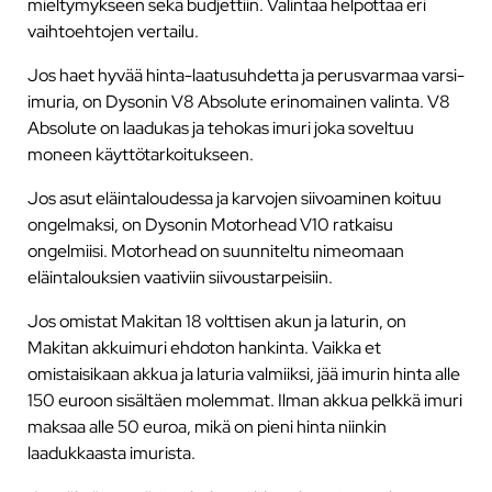
mieltymykseen sekä budjettiin. Valintaa helpottaa eri
vaihtoehtojen vertailu.
Jos haet hyvää hinta-laatusuhdetta ja perusvarmaa varsi-
imuria, on Dysonin V8 Absolute erinomainen valinta. V8
Absolute on laadukas ja tehokas imuri joka soveltuu
moneen käyttötarkoitukseen.
Jos asut eläintaloudessa ja karvojen siivoaminen koituu
ongelmaksi, on Dysonin Motorhead V10 ratkaisu
ongelmiisi. Motorhead on suunniteltu nimeomaan
eläintalouksien vaativiin siivoustarpeisiin.
Jos omistat Makitan 18 volttisen akun ja laturin, on
Makitan akkuimuri ehdoton hankinta. Vaikka et
omistaisikaan akkua ja laturia valmiiksi, jää imurin hinta alle
150 euroon sisältäen molemmat. Ilman akkua pelkkä imuri
maksaa alle 50 euroa, mikä on pieni hinta niinkin
laadukkaasta imurista.