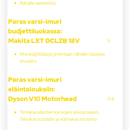
Rahalle vastinetta
Paras varsi-imuri
budjettiluokassa:
Makita LXT DCLZB 18V
9
Monikäyttöisyys ja hintaan nähden loistava
imuteho
Paras varsi-imuri
eläintalouksiin:
Dyson V10 Motorhead
9.8
Tehokas eläinten karvojen siivoamiseen.
Tehokas suodatin ja voimakas imuteho.