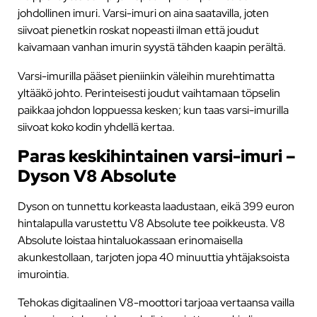
johdollinen imuri. Varsi-imuri on aina saatavilla, joten
siivoat pienetkin roskat nopeasti ilman että joudut
kaivamaan vanhan imurin syystä tähden kaapin perältä.
Varsi-imurilla pääset pieniinkin väleihin murehtimatta
yltääkö johto. Perinteisesti joudut vaihtamaan töpselin
paikkaa johdon loppuessa kesken; kun taas varsi-imurilla
siivoat koko kodin yhdellä kertaa.
Paras keskihintainen varsi-imuri –
Dyson V8 Absolute
Dyson on tunnettu korkeasta laadustaan, eikä 399 euron
hintalapulla varustettu V8 Absolute tee poikkeusta. V8
Absolute loistaa hintaluokassaan erinomaisella
akunkestollaan, tarjoten jopa 40 minuuttia yhtäjaksoista
imurointia.
Tehokas digitaalinen V8-moottori tarjoaa vertaansa vailla