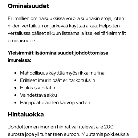
Ominaisuudet
Eri mallien ominaisuuksissa voi olla suuriakin eroja, joten
niiden vertailuun on järkevää käyttää aikaa. Helpoiten
vertailussa pääset alkuun listaamalla itsellesi tärkeimmät
ominaisuudet.
Yleisimmät lisäominaisuudet johdottomissa
imureissa:
Mahdollisuus käyttää myös rikkaimurina
Erilaiset imurin päät eri tarkoituksiin
Hiukkassuodatin
Vaihdettava akku
Harjapäät eläinten karvoja varten
Hintaluokka
Johdottomien imurien hinnat vaihtelevat alle 200
eurosta jopa yli tuhanteen euroon. Muutamia poikkeuksia