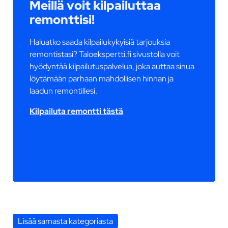
Meillä voit kilpailuttaa
remonttisi!
Haluatko saada kilpailukykyisiä tarjouksia
remontistasi? Taloekspertti.fi sivustolla voit
hyödyntää kilpailutuspalvelua, joka auttaa sinua
löytämään parhaan mahdollisen hinnan ja
laadun remontillesi.
Kilpailuta remontti tästä
Lisää samasta kategoriasta