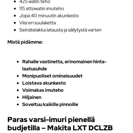
425 watin teho
115 attowatin imuteho
Jopa 40 minuutin akunkesto
Viisi eri suulaketta
Seinätelakka latausta ja säilytystä varten
Mistä pidämme:
Rahalle vastinetta, erinomainen hinta-
laatusuhde
Monipuoliset ominaisuudet
Loistava akunkesto
Voimakas imuteho
Hiljainen
Soveltuu kaikille pinnoille
Paras varsi-imuri pienellä
budjetilla – Makita LXT DCLZB