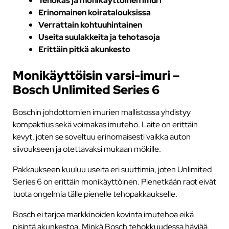
Tehokas ja monikäyttöinen imuri
Erinomainen koiratalouksissa
Verrattain kohtuuhintainen
Useita suulakkeita ja tehotasoja
Erittäin pitkä akunkesto
Monikäyttöisin varsi-imuri –
Bosch Unlimited Series 6
Boschin johdottomien imurien mallistossa yhdistyy
kompaktius sekä voimakas imuteho. Laite on erittäin
kevyt, joten se soveltuu erinomaisesti vaikka auton
siivoukseen ja otettavaksi mukaan mökille.
Pakkaukseen kuuluu useita eri suuttimia, joten Unlimited
Series 6 on erittäin monikäyttöinen. Pienetkään raot eivät
tuota ongelmia tälle pienelle tehopakkaukselle.
Bosch ei tarjoa markkinoiden kovinta imutehoa eikä
pisintä akunkestoa. Minkä Bosch tehokkuudessa häviää,