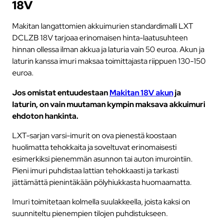
18V
Makitan langattomien akkuimurien standardimalli LXT
DCLZB 18V tarjoaa erinomaisen hinta-laatusuhteen
hinnan ollessa ilman akkua ja laturia vain 50 euroa. Akun ja
laturin kanssa imuri maksaa toimittajasta riippuen 130-150
euroa.
Jos omistat entuudestaan
Makitan 18V akun
ja
laturin, on vain muutaman kympin maksava akkuimuri
ehdoton hankinta.
LXT-sarjan varsi-imurit on ova pienestä koostaan
huolimatta tehokkaita ja soveltuvat erinomaisesti
esimerkiksi pienemmän asunnon tai auton imurointiin.
Pieni imuri puhdistaa lattian tehokkaasti ja tarkasti
jättämättä pienintäkään pölyhiukkasta huomaamatta.
Imuri toimitetaan kolmella suulakkeella, joista kaksi on
suunniteltu pienempien tilojen puhdistukseen.