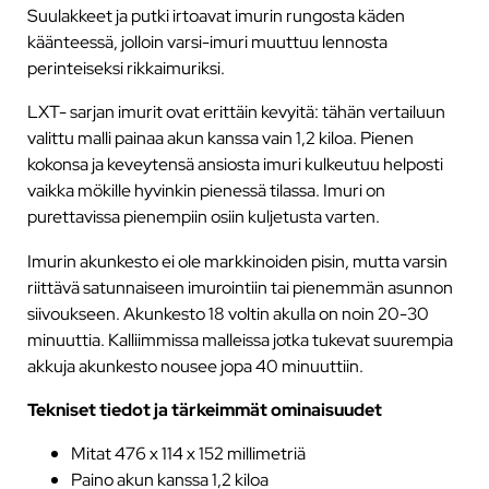
Suulakkeet ja putki irtoavat imurin rungosta käden
käänteessä, jolloin varsi-imuri muuttuu lennosta
perinteiseksi rikkaimuriksi.
LXT- sarjan imurit ovat erittäin kevyitä: tähän vertailuun
valittu malli painaa akun kanssa vain 1,2 kiloa. Pienen
kokonsa ja keveytensä ansiosta imuri kulkeutuu helposti
vaikka mökille hyvinkin pienessä tilassa. Imuri on
purettavissa pienempiin osiin kuljetusta varten.
Imurin akunkesto ei ole markkinoiden pisin, mutta varsin
riittävä satunnaiseen imurointiin tai pienemmän asunnon
siivoukseen. Akunkesto 18 voltin akulla on noin 20-30
minuuttia. Kalliimmissa malleissa jotka tukevat suurempia
akkuja akunkesto nousee jopa 40 minuuttiin.
Tekniset tiedot ja tärkeimmät ominaisuudet
Mitat 476 x 114 x 152 millimetriä
Paino akun kanssa 1,2 kiloa