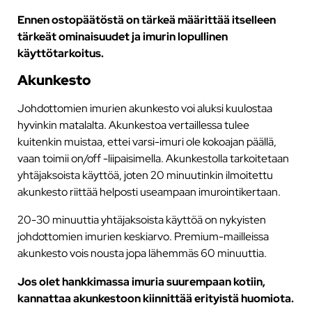
Ennen ostopäätöstä on tärkeä määrittää itselleen
tärkeät ominaisuudet ja imurin lopullinen
käyttötarkoitus.
Akunkesto
Johdottomien imurien akunkesto voi aluksi kuulostaa
hyvinkin matalalta. Akunkestoa vertaillessa tulee
kuitenkin muistaa, ettei varsi-imuri ole kokoajan päällä,
vaan toimii on/off -liipaisimella. Akunkestolla tarkoitetaan
yhtäjaksoista käyttöä, joten 20 minuutinkin ilmoitettu
akunkesto riittää helposti useampaan imurointikertaan.
20-30 minuuttia yhtäjaksoista käyttöä on nykyisten
johdottomien imurien keskiarvo. Premium-mailleissa
akunkesto vois nousta jopa lähemmäs 60 minuuttia.
Jos olet hankkimassa imuria suurempaan kotiin,
kannattaa akunkestoon kiinnittää erityistä huomiota.