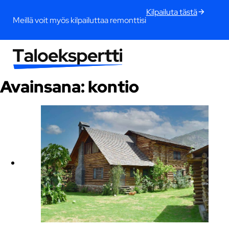
Kilpailuta tästä
Meillä voit myös kilpailuttaa remonttisi
Avainsana:
kontio