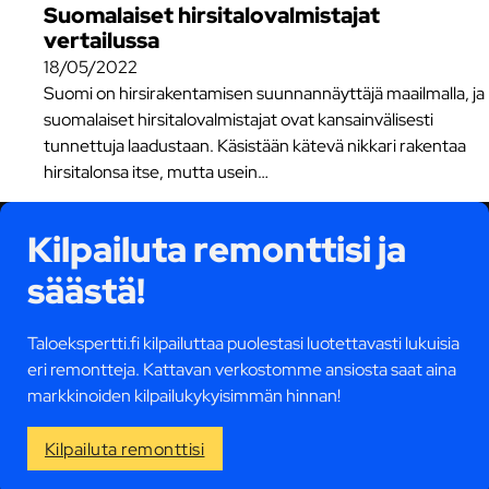
Suomalaiset hirsitalovalmistajat
vertailussa
18/05/2022
Suomi on hirsirakentamisen suunnannäyttäjä maailmalla, ja
suomalaiset hirsitalovalmistajat ovat kansainvälisesti
tunnettuja laadustaan. Käsistään kätevä nikkari rakentaa
hirsitalonsa itse, mutta usein…
Kilpailuta remonttisi ja
säästä!
Taloekspertti.fi kilpailuttaa puolestasi luotettavasti lukuisia
eri remontteja. Kattavan verkostomme ansiosta saat aina
markkinoiden kilpailukykyisimmän hinnan!
Kilpailuta remonttisi