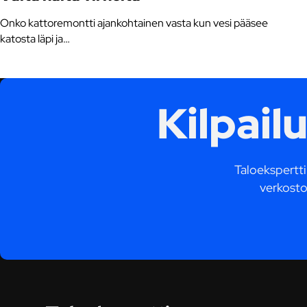
Onko kattoremontti ajankohtainen vasta kun vesi pääsee
katosta läpi ja…
Kilpail
Taloekspertti.
verkosto