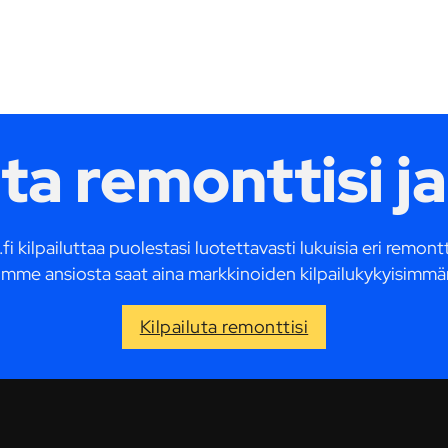
uta remonttisi ja
fi kilpailuttaa puolestasi luotettavasti lukuisia eri remon
mme ansiosta saat aina markkinoiden kilpailukykyisimmä
Kilpailuta remonttisi