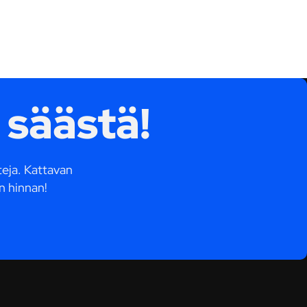
 säästä!
tteja. Kattavan
n hinnan!