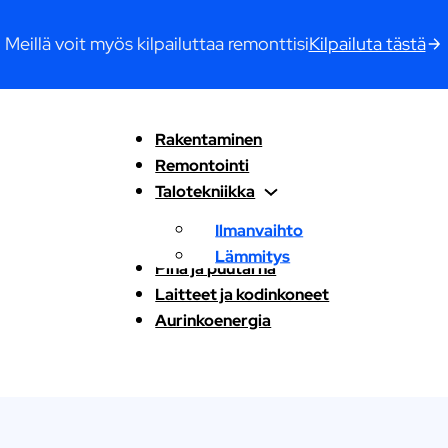
Meillä voit myös kilpailuttaa remonttisi
Kilpailuta tästä
Rakentaminen
Remontointi
Talotekniikka
Ilmanvaihto
Lämmitys
Piha ja puutarha
Laitteet ja kodinkoneet
Aurinkoenergia