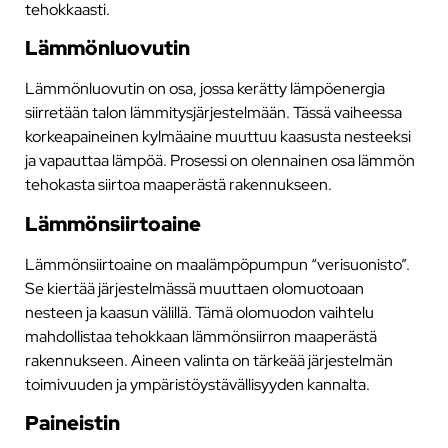
tehokkaasti.
Lämmönluovutin
Lämmönluovutin on osa, jossa kerätty lämpöenergia
siirretään talon lämmitysjärjestelmään. Tässä vaiheessa
korkeapaineinen kylmäaine muuttuu kaasusta nesteeksi
ja vapauttaa lämpöä. Prosessi on olennainen osa lämmön
tehokasta siirtoa maaperästä rakennukseen.
Lämmönsiirtoaine
Lämmönsiirtoaine on maalämpöpumpun “verisuonisto”.
Se kiertää järjestelmässä muuttaen olomuotoaan
nesteen ja kaasun välillä. Tämä olomuodon vaihtelu
mahdollistaa tehokkaan lämmönsiirron maaperästä
rakennukseen. Aineen valinta on tärkeää järjestelmän
toimivuuden ja ympäristöystävällisyyden kannalta.
Paineistin