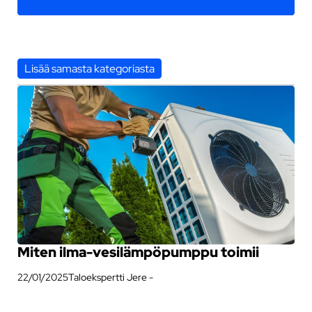
Lisää samasta kategoriasta
Miten ilma-vesilämpöpumppu toimii
22/01/2025
Taloekspertti Jere -