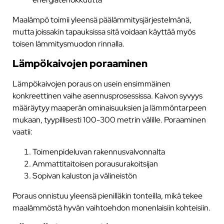
Maalämpö toimii yleensä päälämmitysjärjestelmänä,
mutta joissakin tapauksissa sitä voidaan käyttää myös
toisen lämmitysmuodon rinnalla.
Lämpökaivojen poraaminen
Lämpökaivojen poraus on usein ensimmäinen
konkreettinen vaihe asennusprosessissa. Kaivon syvyys
määräytyy maaperän ominaisuuksien ja lämmöntarpeen
mukaan, tyypillisesti 100-300 metrin välille. Poraaminen
vaatii:
Toimenpideluvan rakennusvalvonnalta
Ammattitaitoisen porausurakoitsijan
Sopivan kaluston ja välineistön
Poraus onnistuu yleensä pienilläkin tonteilla, mikä tekee
maalämmöstä hyvän vaihtoehdon monenlaisiin kohteisiin.