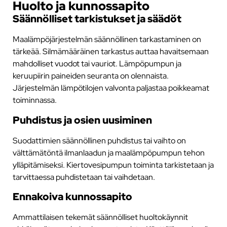
Huolto ja kunnossapito
Säännölliset tarkistukset ja säädöt
Maalämpöjärjestelmän säännöllinen tarkastaminen on
tärkeää. Silmämääräinen tarkastus auttaa havaitsemaan
mahdolliset vuodot tai vauriot. Lämpöpumpun ja
keruupiirin paineiden seuranta on olennaista.
Järjestelmän lämpötilojen valvonta paljastaa poikkeamat
toiminnassa.
Puhdistus ja osien uusiminen
Suodattimien säännöllinen puhdistus tai vaihto on
välttämätöntä ilmanlaadun ja maalämpöpumpun tehon
ylläpitämiseksi. Kiertovesipumpun toiminta tarkistetaan ja
tarvittaessa puhdistetaan tai vaihdetaan.
Ennakoiva kunnossapito
Ammattilaisen tekemät säännölliset huoltokäynnit