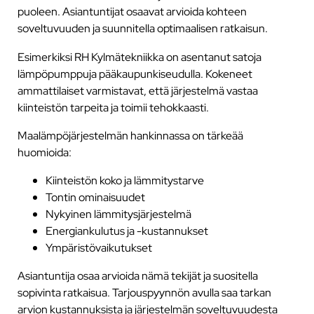
puoleen. Asiantuntijat osaavat arvioida kohteen
soveltuvuuden ja suunnitella optimaalisen ratkaisun.
Esimerkiksi RH Kylmätekniikka on asentanut satoja
lämpöpumppuja pääkaupunkiseudulla. Kokeneet
ammattilaiset varmistavat, että järjestelmä vastaa
kiinteistön tarpeita ja toimii tehokkaasti.
Maalämpöjärjestelmän hankinnassa on tärkeää
huomioida:
Kiinteistön koko ja lämmitystarve
Tontin ominaisuudet
Nykyinen lämmitysjärjestelmä
Energiankulutus ja -kustannukset
Ympäristövaikutukset
Asiantuntija osaa arvioida nämä tekijät ja suositella
sopivinta ratkaisua. Tarjouspyynnön avulla saa tarkan
arvion kustannuksista ja järjestelmän soveltuvuudesta