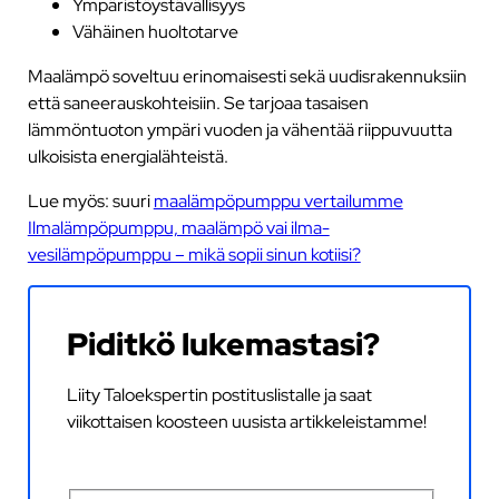
Ympäristöystävällisyys
Vähäinen huoltotarve
Maalämpö soveltuu erinomaisesti sekä uudisrakennuksiin
että saneerauskohteisiin. Se tarjoaa tasaisen
lämmöntuoton ympäri vuoden ja vähentää riippuvuutta
ulkoisista energialähteistä.
Lue myös: suuri
maalämpöpumppu vertailumme
Ilmalämpöpumppu, maalämpö vai ilma-
vesilämpöpumppu – mikä sopii sinun kotiisi?
Piditkö lukemastasi?
Liity Taloekspertin postituslistalle ja saat
viikottaisen koosteen uusista artikkeleistamme!