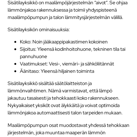
Sisätilayksikkö on maalämpöjärjestelmän “aivot”. Se ohjaa
lämmönjakoa rakennuksessa ja toimii yhdyspisteenä
maalämpöpumpun ja talon lämmitysjärjestelmän välillä.
Sisätilayksikön ominaisuuksia:
Koko: Noin jääkaappipakastimen kokoinen
Sijoitus: Yleensä kodinhoitohuone, tekninen tila tai
pannuhuone
Vaatimukset: Vesi-, viemäri- ja sähköliitännät
Äänitaso: Yleensä hiljainen toiminta
Sisätilayksikkö sisältää säätölaitteiston ja
lämmönvaihtimen. Nämä varmistavat, että lämpö
jakautuu tasaisesti ja tehokkaasti koko rakennukseen.
Nykyaikaiset yksiköt ovat älykkäitä ja voivat optimoida
lämmönjakoa automaattisesti talon tarpeiden mukaan.
Maalämpöpumpun osat muodostavat yhdessä tehokkaan
järjestelmän, joka muuntaa maaperän lämmön