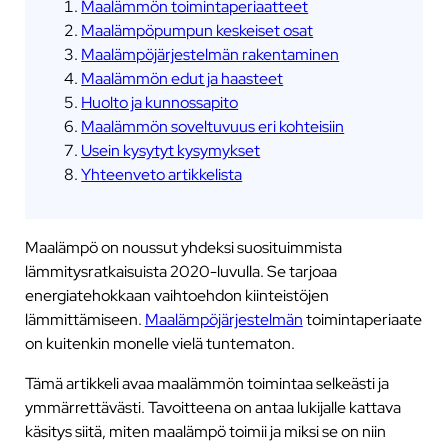
Maalämmön toimintaperiaatteet
Maalämpöpumpun keskeiset osat
Maalämpöjärjestelmän rakentaminen
Maalämmön edut ja haasteet
Huolto ja kunnossapito
Maalämmön soveltuvuus eri kohteisiin
Usein kysytyt kysymykset
Yhteenveto artikkelista
Maalämpö on noussut yhdeksi suosituimmista
lämmitysratkaisuista 2020-luvulla. Se tarjoaa
energiatehokkaan vaihtoehdon kiinteistöjen
lämmittämiseen.
Maalämpöjärjestelmän
toimintaperiaate
on kuitenkin monelle vielä tuntematon.
Tämä artikkeli avaa maalämmön toimintaa selkeästi ja
ymmärrettävästi. Tavoitteena on antaa lukijalle kattava
käsitys siitä, miten maalämpö toimii ja miksi se on niin