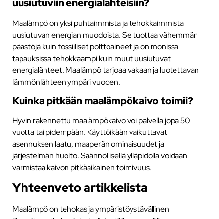
uusiutuviin energialähteisiin?
Maalämpö on yksi puhtaimmista ja tehokkaimmista
uusiutuvan energian muodoista. Se tuottaa vähemmän
päästöjä kuin fossiiliset polttoaineet ja on monissa
tapauksissa tehokkaampi kuin muut uusiutuvat
energialähteet. Maalämpö tarjoaa vakaan ja luotettavan
lämmönlähteen ympäri vuoden.
Kuinka pitkään maalämpökaivo toimii?
Hyvin rakennettu maalämpökaivo voi palvella jopa 50
vuotta tai pidempään. Käyttöikään vaikuttavat
asennuksen laatu, maaperän ominaisuudet ja
järjestelmän huolto. Säännöllisellä ylläpidolla voidaan
varmistaa kaivon pitkäaikainen toimivuus.
Yhteenveto artikkelista
Maalämpö on tehokas ja ympäristöystävällinen