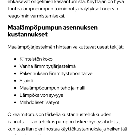
ehkäisevät ongelmien kasaantumista. Käyttäjän on hyvä
tuntea lämpöpumpun toiminnot ja hälytykset nopean
reagoinnin varmistamiseksi.
Maalämpöpumpun asennuksen
kustannukset
Maalämpöjärjestelmän hintaan vaikuttavat useat tekijät:
Kiinteistön koko
Vanha lämmitysjärjestelmä
Rakennuksen lämmitystehon tarve
Sijainti
Maalämpöpumpun teho ja malli
Lämpökaivon syvyys
Mahdolliset lisätyöt
Oikea mitoitus on tärkeää kustannustehokkuuden
kannalta. Liian tehokas pumppu laskee hyötysuhdetta,
kun taas liian pieni nostaa käyttökustannuksia ja heikentää