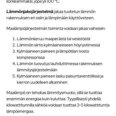
korkeammaksi, jopa yli 100 °C.
Lämmönjakojärjestelmä
jakaa tuotetun lämmön
rakennuksen eri osiin ja lämpimään käyttöveteen.
Maalämpöjärjestelmän toiminta voidaan jakaa vaiheisiin:
Lämmönkeruu maaperästä tai vesistöstä
Lämmön siirto kylmäaineeseen höyrystimessä
Kylmäaineen paineen ja lämpötilan nosto
kompressorissa
Lämmön luovutus lauhduttimessa rakennuksen
lämmitysjärjestelmään
Kylmäaineen paineen lasku paisuntaventtiilissä ja
kierron uudelleen alkaminen
Maalämpö on tehokas lämmitysmuoto, sillä se tuottaa
enemmän energiaa kuin kuluttaa. Tyypillisesti yhdellä
kilowattitunnilla sähköä voidaan tuottaa 3-5 kilowattituntia
lämpöenergiaa.