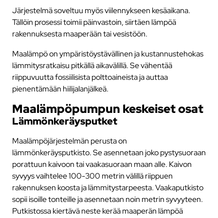
Järjestelmä soveltuu myös viilennykseen kesäaikana.
Tällöin prosessi toimii päinvastoin, siirtäen lämpöä
rakennuksesta maaperään tai vesistöön.
Maalämpö on ympäristöystävällinen ja kustannustehokas
lämmitysratkaisu pitkällä aikavälillä. Se vähentää
riippuvuutta fossiilisista polttoaineista ja auttaa
pienentämään hiilijalanjälkeä.
Maalämpöpumpun keskeiset osat
Lämmönkeräysputket
Maalämpöjärjestelmän perusta on
lämmönkeräysputkisto. Se asennetaan joko pystysuoraan
porattuun kaivoon tai vaakasuoraan maan alle. Kaivon
syvyys vaihtelee 100-300 metrin välillä riippuen
rakennuksen koosta ja lämmitystarpeesta. Vaakaputkisto
sopii isoille tonteille ja asennetaan noin metrin syvyyteen.
Putkistossa kiertävä neste kerää maaperän lämpöä