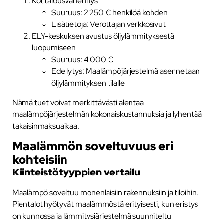
Kotitalousvähennys
Suuruus: 2 250 € henkilöä kohden
Lisätietoja: Verottajan verkkosivut
ELY-keskuksen avustus öljylämmityksestä
luopumiseen
Suuruus: 4 000 €
Edellytys: Maalämpöjärjestelmä asennetaan
öljylämmityksen tilalle
Nämä tuet voivat merkittävästi alentaa
maalämpöjärjestelmän kokonaiskustannuksia ja lyhentää
takaisinmaksuaikaa.
Maalämmön soveltuvuus eri
kohteisiin
Kiinteistötyyppien vertailu
Maalämpö soveltuu monenlaisiin rakennuksiin ja tiloihin.
Pientalot hyötyvät maalämmöstä erityisesti, kun eristys
on kunnossa ja lämmitysjärjestelmä suunniteltu