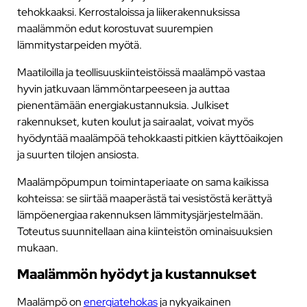
tehokkaaksi. Kerrostaloissa ja liikerakennuksissa
maalämmön edut korostuvat suurempien
lämmitystarpeiden myötä.
Maatiloilla ja teollisuuskiinteistöissä maalämpö vastaa
hyvin jatkuvaan lämmöntarpeeseen ja auttaa
pienentämään energiakustannuksia. Julkiset
rakennukset, kuten koulut ja sairaalat, voivat myös
hyödyntää maalämpöä tehokkaasti pitkien käyttöaikojen
ja suurten tilojen ansiosta.
Maalämpöpumpun toimintaperiaate on sama kaikissa
kohteissa: se siirtää maaperästä tai vesistöstä kerättyä
lämpöenergiaa rakennuksen lämmitysjärjestelmään.
Toteutus suunnitellaan aina kiinteistön ominaisuuksien
mukaan.
Maalämmön hyödyt ja kustannukset
Maalämpö on
energiatehokas
ja nykyaikainen