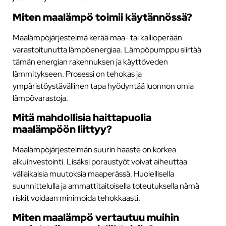
Miten maalämpö toimii käytännössä?
Maalämpöjärjestelmä kerää maa- tai kallioperään
varastoitunutta lämpöenergiaa. Lämpöpumppu siirtää
tämän energian rakennuksen ja käyttöveden
lämmitykseen. Prosessi on tehokas ja
ympäristöystävällinen tapa hyödyntää luonnon omia
lämpövarastoja.
Mitä mahdollisia haittapuolia
maalämpöön liittyy?
Maalämpöjärjestelmän suurin haaste on korkea
alkuinvestointi. Lisäksi poraustyöt voivat aiheuttaa
väliaikaisia muutoksia maaperässä. Huolellisella
suunnittelulla ja ammattitaitoisella toteutuksella nämä
riskit voidaan minimoida tehokkaasti.
Miten maalämpö vertautuu muihin