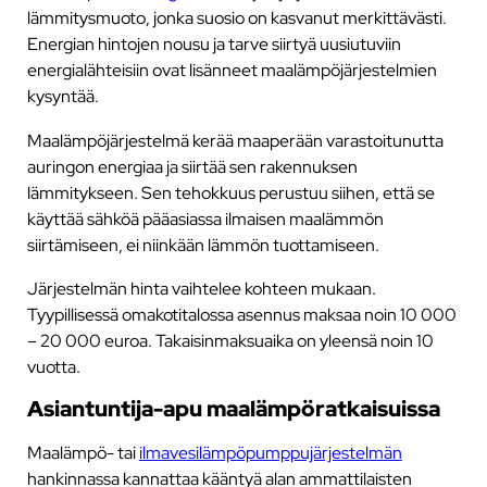
lämmitysmuoto, jonka suosio on kasvanut merkittävästi.
Energian hintojen nousu ja tarve siirtyä uusiutuviin
energialähteisiin ovat lisänneet maalämpöjärjestelmien
kysyntää.
Maalämpöjärjestelmä kerää maaperään varastoitunutta
auringon energiaa ja siirtää sen rakennuksen
lämmitykseen. Sen tehokkuus perustuu siihen, että se
käyttää sähköä pääasiassa ilmaisen maalämmön
siirtämiseen, ei niinkään lämmön tuottamiseen.
Järjestelmän hinta vaihtelee kohteen mukaan.
Tyypillisessä omakotitalossa asennus maksaa noin 10 000
– 20 000 euroa. Takaisinmaksuaika on yleensä noin 10
vuotta.
Asiantuntija-apu maalämpöratkaisuissa
Maalämpö- tai
ilmavesilämpöpumppujärjestelmän
hankinnassa kannattaa kääntyä alan ammattilaisten