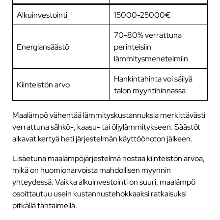
Alkuinvestointi
15000-25000€
70-80% verrattuna
Energiansäästö
perinteisiin
lämmitysmenetelmiin
Hankintahinta voi säilyä
Kiinteistön arvo
talon myyntihinnassa
Maalämpö vähentää lämmityskustannuksia merkittävästi
verrattuna sähkö-, kaasu- tai öljylämmitykseen. Säästöt
alkavat kertyä heti järjestelmän käyttöönoton jälkeen.
Lisäetuna maalämpöjärjestelmä nostaa kiinteistön arvoa,
mikä on huomionarvoista mahdollisen myynnin
yhteydessä. Vaikka alkuinvestointi on suuri, maalämpö
osoittautuu usein kustannustehokkaaksi ratkaisuksi
pitkällä tähtäimellä.