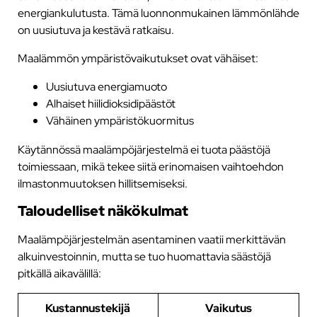
energiankulutusta. Tämä luonnonmukainen lämmönlähde
on uusiutuva ja kestävä ratkaisu.
Maalämmön ympäristövaikutukset ovat vähäiset:
Uusiutuva energiamuoto
Alhaiset hiilidioksidipäästöt
Vähäinen ympäristökuormitus
Käytännössä maalämpöjärjestelmä ei tuota päästöjä
toimiessaan, mikä tekee siitä erinomaisen vaihtoehdon
ilmastonmuutoksen hillitsemiseksi.
Taloudelliset näkökulmat
Maalämpöjärjestelmän asentaminen vaatii merkittävän
alkuinvestoinnin, mutta se tuo huomattavia säästöjä
pitkällä aikavälillä:
Kustannustekijä
Vaikutus