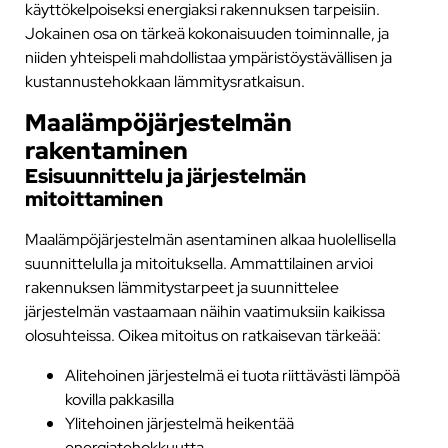
käyttökelpoiseksi energiaksi rakennuksen tarpeisiin.
Jokainen osa on tärkeä kokonaisuuden toiminnalle, ja
niiden yhteispeli mahdollistaa ympäristöystävällisen ja
kustannustehokkaan lämmitysratkaisun.
Maalämpöjärjestelmän
rakentaminen
Esisuunnittelu ja järjestelmän
mitoittaminen
Maalämpöjärjestelmän asentaminen alkaa huolellisella
suunnittelulla ja mitoituksella. Ammattilainen arvioi
rakennuksen lämmitystarpeet ja suunnittelee
järjestelmän vastaamaan näihin vaatimuksiin kaikissa
olosuhteissa. Oikea mitoitus on ratkaisevan tärkeää:
Alitehoinen järjestelmä ei tuota riittävästi lämpöä
kovilla pakkasilla
Ylitehoinen järjestelmä heikentää
energiatehokkuutta