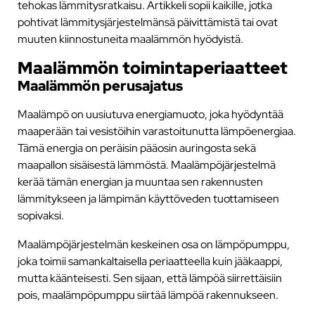
tehokas lämmitysratkaisu. Artikkeli sopii kaikille, jotka
pohtivat lämmitysjärjestelmänsä päivittämistä tai ovat
muuten kiinnostuneita maalämmön hyödyistä.
Maalämmön toimintaperiaatteet
Maalämmön perusajatus
Maalämpö on uusiutuva energiamuoto, joka hyödyntää
maaperään tai vesistöihin varastoitunutta lämpöenergiaa.
Tämä energia on peräisin pääosin auringosta sekä
maapallon sisäisestä lämmöstä. Maalämpöjärjestelmä
kerää tämän energian ja muuntaa sen rakennusten
lämmitykseen ja lämpimän käyttöveden tuottamiseen
sopivaksi.
Maalämpöjärjestelmän keskeinen osa on lämpöpumppu,
joka toimii samankaltaisella periaatteella kuin jääkaappi,
mutta käänteisesti. Sen sijaan, että lämpöä siirrettäisiin
pois, maalämpöpumppu siirtää lämpöä rakennukseen.