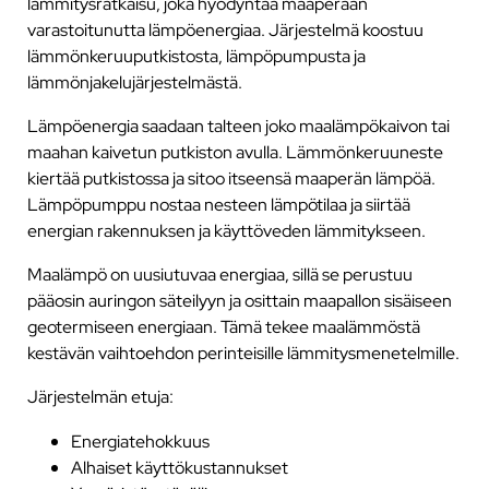
lämmitysratkaisu, joka hyödyntää maaperään
varastoitunutta lämpöenergiaa. Järjestelmä koostuu
lämmönkeruuputkistosta, lämpöpumpusta ja
lämmönjakelujärjestelmästä.
Lämpöenergia saadaan talteen joko maalämpökaivon tai
maahan kaivetun putkiston avulla. Lämmönkeruuneste
kiertää putkistossa ja sitoo itseensä maaperän lämpöä.
Lämpöpumppu nostaa nesteen lämpötilaa ja siirtää
energian rakennuksen ja käyttöveden lämmitykseen.
Maalämpö on uusiutuvaa energiaa, sillä se perustuu
pääosin auringon säteilyyn ja osittain maapallon sisäiseen
geotermiseen energiaan. Tämä tekee maalämmöstä
kestävän vaihtoehdon perinteisille lämmitysmenetelmille.
Järjestelmän etuja:
Energiatehokkuus
Alhaiset käyttökustannukset