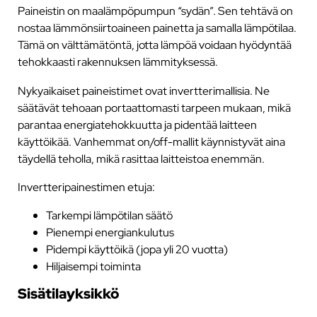
Paineistin on maalämpöpumpun “sydän”. Sen tehtävä on
nostaa lämmönsiirtoaineen painetta ja samalla lämpötilaa.
Tämä on välttämätöntä, jotta lämpöä voidaan hyödyntää
tehokkaasti rakennuksen lämmityksessä.
Nykyaikaiset paineistimet ovat invertterimallisia. Ne
säätävät tehoaan portaattomasti tarpeen mukaan, mikä
parantaa energiatehokkuutta ja pidentää laitteen
käyttöikää. Vanhemmat on/off-mallit käynnistyvät aina
täydellä teholla, mikä rasittaa laitteistoa enemmän.
Invertteripainestimen etuja:
Tarkempi lämpötilan säätö
Pienempi energiankulutus
Pidempi käyttöikä (jopa yli 20 vuotta)
Hiljaisempi toiminta
Sisätilayksikkö