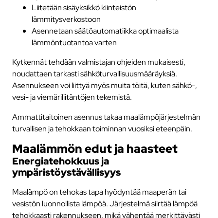
Liitetään sisäyksikkö kiinteistön
lämmitysverkostoon
Asennetaan säätöautomatiikka optimaalista
lämmöntuotantoa varten
Kytkennät tehdään valmistajan ohjeiden mukaisesti,
noudattaen tarkasti sähköturvallisuusmääräyksiä.
Asennukseen voi liittyä myös muita töitä, kuten sähkö-,
vesi- ja viemäriliitäntöjen tekemistä.
Ammattitaitoinen asennus takaa maalämpöjärjestelmän
turvallisen ja tehokkaan toiminnan vuosiksi eteenpäin.
Maalämmön edut ja haasteet
Energiatehokkuus ja
ympäristöystävällisyys
Maalämpö on tehokas tapa hyödyntää maaperän tai
vesistön luonnollista lämpöä. Järjestelmä siirtää lämpöä
tehokkaasti rakennukseen, mikä vähentää merkittävästi