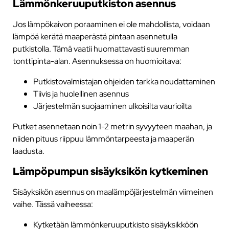
Lämmönkeruuputkiston asennus
Jos lämpökaivon poraaminen ei ole mahdollista, voidaan
lämpöä kerätä maaperästä pintaan asennetulla
putkistolla. Tämä vaatii huomattavasti suuremman
tonttipinta-alan. Asennuksessa on huomioitava:
Putkistovalmistajan ohjeiden tarkka noudattaminen
Tiivis ja huolellinen asennus
Järjestelmän suojaaminen ulkoisilta vaurioilta
Putket asennetaan noin 1-2 metrin syvyyteen maahan, ja
niiden pituus riippuu lämmöntarpeesta ja maaperän
laadusta.
Lämpöpumpun sisäyksikön kytkeminen
Sisäyksikön asennus on maalämpöjärjestelmän viimeinen
vaihe. Tässä vaiheessa:
Kytketään lämmönkeruuputkisto sisäyksikköön