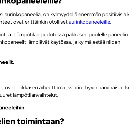
inkopaneeleille?
taisi aurinkopaneelia, on kylmyydellä enemmän positiivisia 
teet ovat erittäinkin otolliset
aurinkopaneeleille
.
mintaa. Lämpötilan pudotessa pakkasen puolelle paneelin
inkopaneelit lämpiävät käytössä, ja kylmä estää niiden
eelit.
a, ovat pakkasen aiheuttamat vauriot hyvin harvinaisia. I
uret lämpötilanvaihtelut.
aneeleihin.
lien toimintaan?