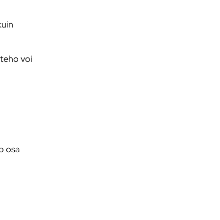
kuin
 teho voi
so osa