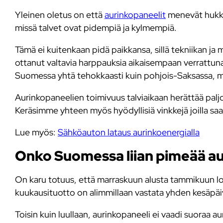
Yleinen oletus on että
aurinkopaneelit
menevät hukka
missä talvet ovat pidempiä ja kylmempiä.
Tämä ei kuitenkaan pidä paikkansa, sillä tekniikan ja
ottanut valtavia harppauksia aikaisempaan verrattu
Suomessa yhtä tehokkaasti kuin pohjois-Saksassa, m
Aurinkopaneelien toimivuus talviaikaan herättää paljon
Keräsimme yhteen myös hyödyllisiä vinkkejä joilla saa
Lue myös:
Sähköauton lataus aurinkoenergialla
Onko Suomessa liian pimeää au
On karu totuus, että marraskuun alusta tammikuun lop
kuukausituotto on alimmillaan vastata yhden kesäpäi
Toisin kuin luullaan, aurinkopaneeli ei vaadi suoraa a