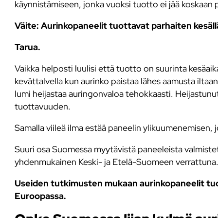
käynnistämiseen, jonka vuoksi tuotto ei jää koskaan 
Väite: Aurinkopaneelit tuottavat parhaiten kesäll
Tarua.
Vaikka helposti luulisi että tuotto on suurinta kesäa
kevättalvella kun aurinko paistaa lähes aamusta iltaan
lumi heijastaa auringonvaloa tehokkaasti. Heijastunu
tuottavuuden.
Samalla viileä ilma estää paneelin ylikuumenemisen, 
Suuri osa Suomessa myytävistä paneeleista valmiste
yhdenmukainen Keski- ja Etelä-Suomeen verrattuna
Useiden tutkimusten mukaan aurinkopaneelit tuo
Euroopassa.