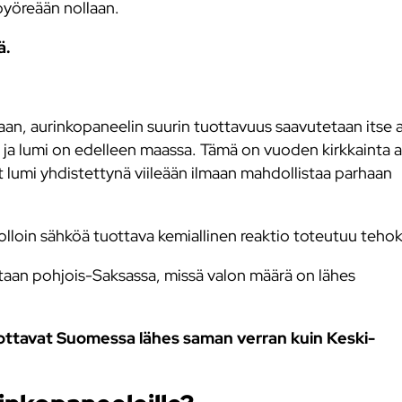
pyöreään nollaan.
ä.
ikaan, aurinkopaneelin suurin tuottavuus saavutetaan itse 
 ja lumi on edelleen maassa. Tämä on vuoden kirkkainta aik
t lumi yhdistettynä viileään ilmaan mahdollistaa parhaan
jolloin sähköä tuottava kemiallinen reaktio toteutuu teh
taan pohjois-Saksassa, missä valon määrä on lähes
.
ttavat Suomessa lähes saman verran kuin Keski-