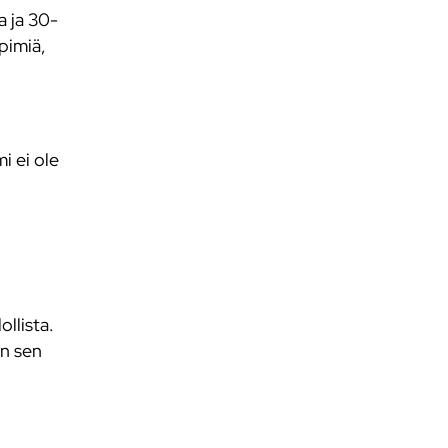
a ja 30-
pimiä,
i ei ole
llista.
än sen