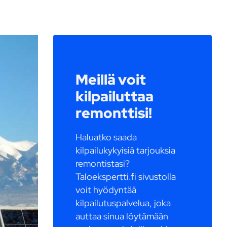
Meillä voit
kilpailuttaa
remonttisi!
Haluatko saada
kilpailukykyisiä tarjouksia
remontistasi?
Taloekspertti.fi sivustolla
voit hyödyntää
kilpailutuspalvelua, joka
auttaa sinua löytämään