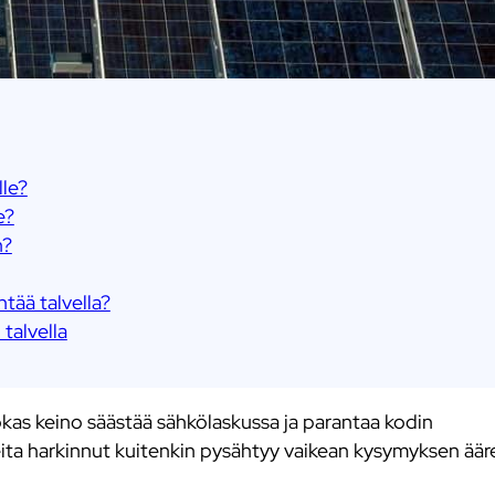
le?
e?
n?
tää talvella?
talvella
as keino säästää sähkölaskussa ja parantaa kodin
ta harkinnut kuitenkin pysähtyy vaikean kysymyksen ääre