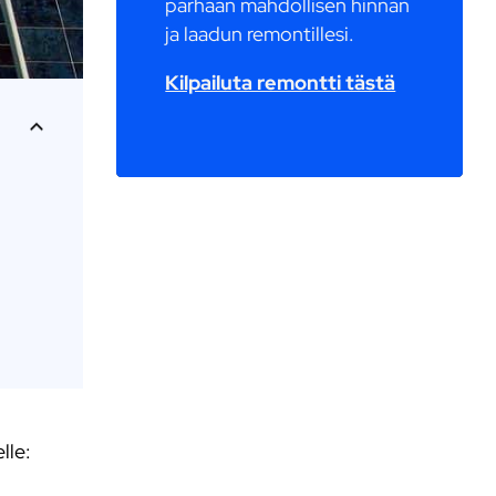
parhaan mahdollisen hinnan
ja laadun remontillesi.
Kilpailuta remontti tästä
lle: