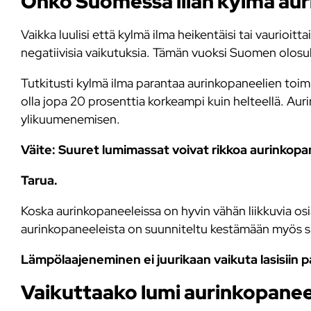
Onko Suomessa liian kylmä aur
Vaikka luulisi että kylmä ilma heikentäisi tai vaurioit
negatiivisia vaikutuksia. Tämän vuoksi Suomen olosuh
Tutkitusti kylmä ilma parantaa aurinkopaneelien toi
olla jopa 20 prosenttia korkeampi kuin helteellä. Aur
ylikuumenemisen.
Väite: Suuret lumimassat voivat rikkoa aurinkopan
Tarua.
Koska aurinkopaneeleissa on hyvin vähän liikkuvia osi
aurinkopaneeleista on suunniteltu kestämään myös su
Lämpölaajeneminen ei juurikaan vaikuta lasisiin p
Vaikuttaako lumi aurinkopanee