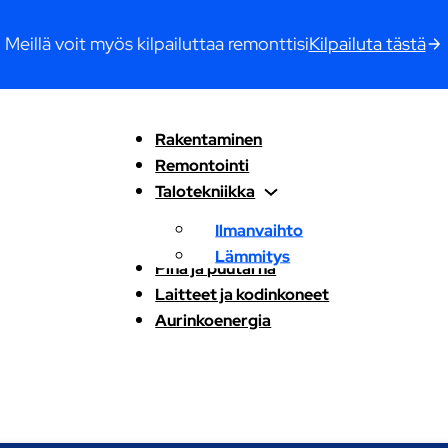
Meillä voit myös kilpailuttaa remonttisi
Kilpailuta tästä
Rakentaminen
Remontointi
Talotekniikka
Ilmanvaihto
Lämmitys
Piha ja puutarha
Laitteet ja kodinkoneet
Aurinkoenergia