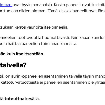
mintaan
ovat hyvin harvinaisia. Koska paneelit ovat liukkait
rttumaan niiden pintaan. Tämän lisäksi paneelit ovat läm
sukaan kerros vaurioita itse paneelia.
paneelien tuottavuutta huomattavasti. Niin kauan kuin lum
kuin haittaa paneelien toiminnan kannalta.
än kuin itse itsestään.
talvella?
tä, on aurinkopaneelien asentaminen talvella täysin mahdo
kattoturvatuotteista ei paneelien asentaminen ole yhtä
ä toteuttaa kesällä.