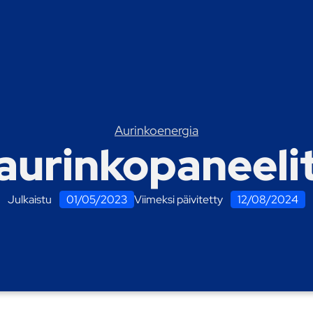
Aurinkoenergia
aurinkopaneelit
Julkaistu
01/05/2023
Viimeksi päivitetty
12/08/2024