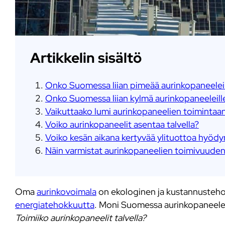
Artikkelin sisältö
Onko Suomessa liian pimeää aurinkopaneeleil
Onko Suomessa liian kylmä aurinkopaneeleill
Vaikuttaako lumi aurinkopaneelien toimintaa
Voiko aurinkopaneelit asentaa talvella?
Voiko kesän aikana kertyvää ylituottoa hyödyn
Näin varmistat aurinkopaneelien toimivuuden 
Oma
aurinkovoimala
on ekologinen ja kustannustehok
energiatehokkuutta
. Moni Suomessa aurinkopaneelei
Toimiiko aurinkopaneelit talvella?