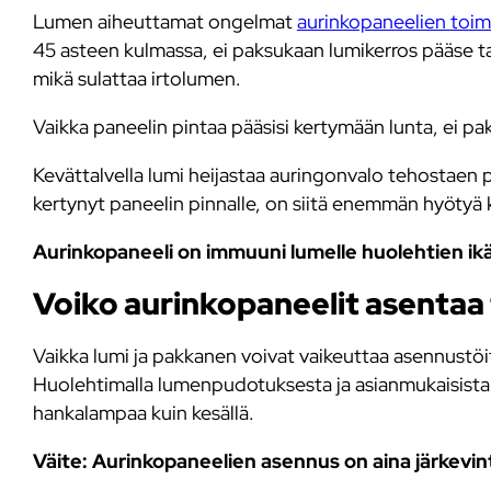
Lumen aiheuttamat ongelmat
aurinkopaneelien toi
45 asteen kulmassa, ei paksukaan lumikerros pääse ta
mikä sulattaa irtolumen.
Vaikka paneelin pintaa pääsisi kertymään lunta, ei pak
Kevättalvella lumi heijastaa auringonvalo tehostaen 
kertynyt paneelin pinnalle, on siitä enemmän hyötyä 
Aurinkopaneeli on immuuni lumelle huolehtien ikä
Voiko aurinkopaneelit asentaa 
Vaikka lumi ja pakkanen voivat vaikeuttaa asennustöi
Huolehtimalla lumenpudotuksesta ja asianmukaisista 
hankalampaa kuin kesällä.
Väite: Aurinkopaneelien asennus on aina järkevint