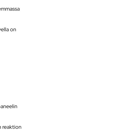
semmassa
vella on
paneelin
n reaktion