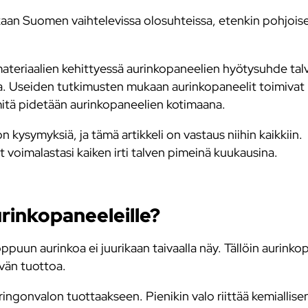
an Suomen vaihtelevissa olosuhteissa, etenkin pohjoi
 materiaalien kehittyessä aurinkopaneelien hyötysuhde tal
na. Useiden tutkimusten mukaan aurinkopaneelit toimivat
itä pidetään aurinkopaneelien kotimaana.
 kysymyksiä, ja tämä artikkeli on vastaus niihin kaikkiin.
t voimalastasi kaiken irti talven pimeinä kuukausina.
rinkopaneeleille?
puun aurinkoa ei juurikaan taivaalla näy. Tällöin aurinko
vän tuottoa.
uringonvalon tuottaakseen. Pienikin valo riittää kemiallise