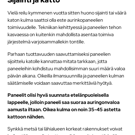
Vielä reilu kymmenen vuotta sitten huono sijainti tai väärä
katon kulma saattoi olla este aurinkopaneelien
toimivuudelle. Tekniikan kehittyessä ja paneelien tehon
kasvaessa on kuitenkin mahdollista asentaa toimiva
järjestelmä varjoisammallekin tontille.
Parhaan tuottavuuden saavuttamiseksi paneelien
sijoittelu katolle kannattaa mitata tarkkaan, jotta
paneeleihin kohdistuu mahdollisimman suuri määrä valoa
päivän aikana. Oikeilla ilmansuunnilla ja paneelien kulman
säätämiselle voidaan saavuttaa merkittäviä hyötyä.
Paneelit olisi hyvä suunnata etelänpuoleisella
lappeelle, jolloin paneeli saa suoraa auringonvaloa
aamusta iltaan. Oikea kulma on noin 35-45 astetta
kattoon nähden.
Synkkä metsä tai lähialueen korkeat rakennukset voivat