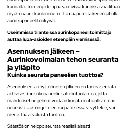
kunnalta. Toimenpidelupaa vaativissa kunnissa vaaditaan
myös naapurikuuleminen niiltä naapureilta kenen pihalle
aurinkopaneelit näkyvät.
Useimmissa tilanteissa aurinkopaneelitoimittaja
auttaa lupa-asioiden eteenpäin viemisessä.
Asennuksen jälkeen –
Aurinkovoimalan tehon seuranta
ja ylläpito
Kuinka seurata paneelien tuottoa?
Asennuksen ja käyttöönoton jälkeen on tärkeä seurata
aktiivisesti aurinkopaneelin sähköntuotantoa, jotta
mahdolliset ongelmat voidaan korjata mahdollisimman
nopeasti. Jos ongelmien korjaamisessa viivyttelee, voi
menettää arvokasta tuottoa.
Säästöä on helppo seurata reaaliaikaisesti