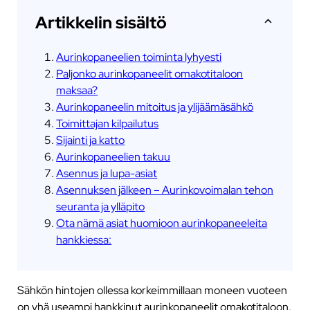
Artikkelin sisältö
Aurinkopaneelien toiminta lyhyesti
Paljonko aurinkopaneelit omakotitaloon
maksaa?
Aurinkopaneelin mitoitus ja ylijäämäsähkö
Toimittajan kilpailutus
Sijainti ja katto
Aurinkopaneelien takuu
Asennus ja lupa-asiat
Asennuksen jälkeen – Aurinkovoimalan tehon
seuranta ja ylläpito
Ota nämä asiat huomioon aurinkopaneeleita
hankkiessa:
Sähkön hintojen ollessa korkeimmillaan moneen vuoteen
on yhä useampi hankkinut aurinkopaneelit omakotitaloon.