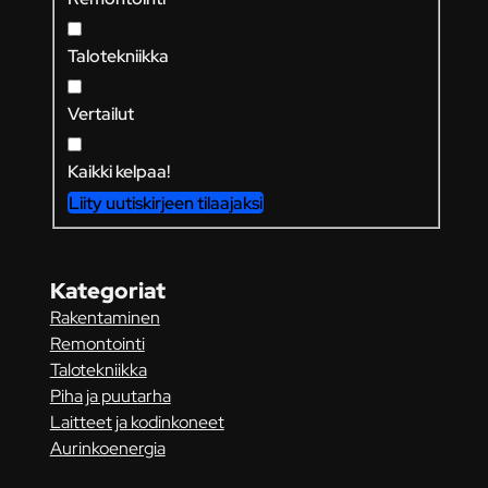
Talotekniikka
Vertailut
Kaikki kelpaa!
Liity uutiskirjeen tilaajaksi
Kategoriat
Rakentaminen
Remontointi
Talotekniikka
Piha ja puutarha
Laitteet ja kodinkoneet
Aurinkoenergia