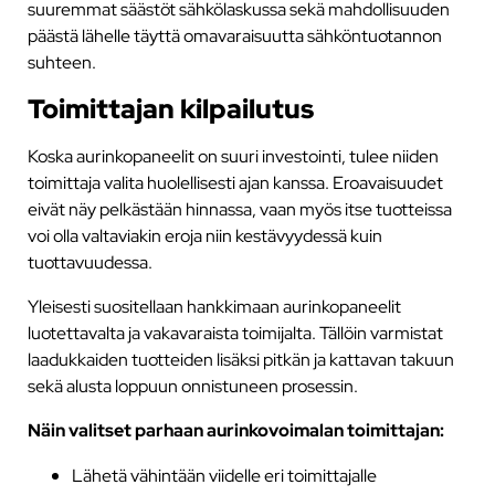
suuremmat säästöt sähkölaskussa sekä mahdollisuuden
päästä lähelle täyttä omavaraisuutta sähköntuotannon
suhteen.
Toimittajan kilpailutus
Koska aurinkopaneelit on suuri investointi, tulee niiden
toimittaja valita huolellisesti ajan kanssa. Eroavaisuudet
eivät näy pelkästään hinnassa, vaan myös itse tuotteissa
voi olla valtaviakin eroja niin kestävyydessä kuin
tuottavuudessa.
Yleisesti suositellaan hankkimaan aurinkopaneelit
luotettavalta ja vakavaraista toimijalta. Tällöin varmistat
laadukkaiden tuotteiden lisäksi pitkän ja kattavan takuun
sekä alusta loppuun onnistuneen prosessin.
Näin valitset parhaan aurinkovoimalan toimittajan:
Lähetä vähintään viidelle eri toimittajalle