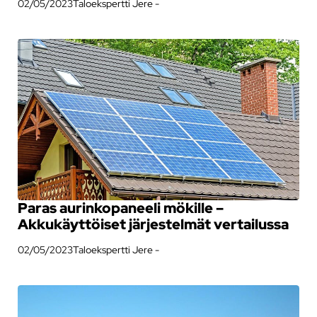
02/05/2023
Taloekspertti Jere -
Paras aurinkopaneeli mökille –
Akkukäyttöiset järjestelmät vertailussa
02/05/2023
Taloekspertti Jere -