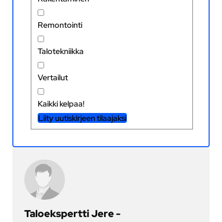
Remontointi
Talotekniikka
Vertailut
Kaikki kelpaa!
Liity uutiskirjeen tilaajaksi
Taloekspertti Jere -