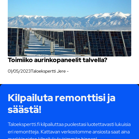
Toimiiko aurinkopaneelit talvella?
01/05/2023
Taloekspertti Jere -
Kilpailuta remonttisi ja
säästä!
Taloekspertti.fi kilpailuttaa puolestasi luotettavasti lukuisia
eri remontteja. Kattavan verkostomme ansiosta saat aina