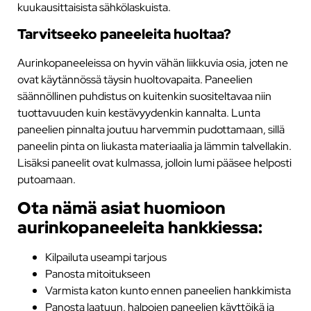
kuukausittaisista sähkölaskuista.
Tarvitseeko paneeleita huoltaa?
Aurinkopaneeleissa on hyvin vähän liikkuvia osia, joten ne
ovat käytännössä täysin huoltovapaita. Paneelien
säännöllinen puhdistus on kuitenkin suositeltavaa niin
tuottavuuden kuin kestävyydenkin kannalta. Lunta
paneelien pinnalta joutuu harvemmin pudottamaan, sillä
paneelin pinta on liukasta materiaalia ja lämmin talvellakin.
Lisäksi paneelit ovat kulmassa, jolloin lumi pääsee helposti
putoamaan.
Ota nämä asiat huomioon
aurinkopaneeleita hankkiessa:
Kilpailuta useampi tarjous
Panosta mitoitukseen
Varmista katon kunto ennen paneelien hankkimista
Panosta laatuun, halpojen paneelien käyttöikä ja