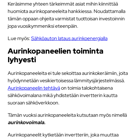
Keräsimme yhteen tärkeimmät asiat mihin kiinnittää
huomiota aurinkopaneeleita hankkiessa. Noudattamalla
tämän oppaan ohjeita varmistat tuottoisan investoinnin
jopa vuosikymmeniksi eteenpäin.
Lue myös:
Sähköauton lataus aurinkoenergialla
Aurinkopaneelien toiminta
lyhyesti
Aurinkopaneeleita ei tule sekoittaa aurinkokeräimiin, joita
hyödynnetään vesikiertoisessa lämmitysjärjestelmässä.
Aurinkopaneelin tehtävä
on toimia talokohtaisena
sähkövoimalana mikä yhdistetään invertterin kautta
suoraan sähköverkkoon.
Tämän vuoksi aurinkopaneeleita kutsutaan myös nimellä
aurinkovoimala.
Aurinkopaneelit kytketään invertteriin, joka muuttaa