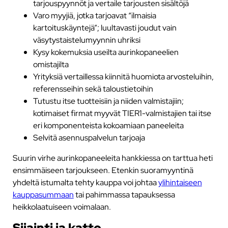
tarjouspyynnöt ja vertaile tarjousten sisältöjä
Varo myyjiä, jotka tarjoavat “ilmaisia
kartoituskäyntejä”; luultavasti joudut vain
väsytystaistelumyynnin uhriksi
Kysy kokemuksia useilta aurinkopaneelien
omistajilta
Yrityksiä vertaillessa kiinnitä huomiota arvosteluihin,
referensseihin sekä taloustietoihin
Tutustu itse tuotteisiin ja niiden valmistajiin;
kotimaiset firmat myyvät TIER1-valmistajien tai itse
eri komponenteista kokoamiaan paneeleita
Selvitä asennuspalvelun tarjoaja
Suurin virhe aurinkopaneeleita hankkiessa on tarttua heti
ensimmäiseen tarjoukseen. Etenkin suoramyyntinä
yhdeltä istumalta tehty kauppa voi johtaa
ylihintaiseen
kauppasummaan
tai pahimmassa tapauksessa
heikkolaatuiseen voimalaan.
Sijainti ja katto