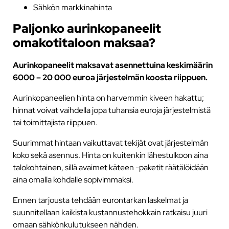
Sähkön markkinahinta
Paljonko aurinkopaneelit
omakotitaloon maksaa?
Aurinkopaneelit maksavat asennettuina keskimäärin
6000 – 20 000 euroa järjestelmän koosta riippuen.
Aurinkopaneelien hinta on harvemmin kiveen hakattu;
hinnat voivat vaihdella jopa tuhansia euroja järjestelmistä
tai toimittajista riippuen.
Suurimmat hintaan vaikuttavat tekijät ovat järjestelmän
koko sekä asennus. Hinta on kuitenkin lähestulkoon aina
talokohtainen, sillä avaimet käteen -paketit räätälöidään
aina omalla kohdalle sopivimmaksi.
Ennen tarjousta tehdään eurontarkan laskelmat ja
suunnitellaan kaikista kustannustehokkain ratkaisu juuri
omaan sähkönkulutukseen nähden.