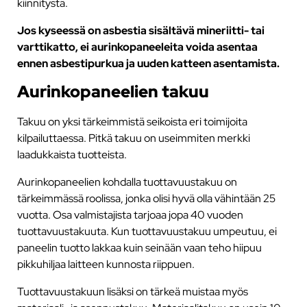
kiinnitystä.
Jos kyseessä on asbestia sisältävä mineriitti- tai
varttikatto, ei aurinkopaneeleita voida asentaa
ennen asbestipurkua ja uuden katteen asentamista.
Aurinkopaneelien takuu
Takuu on yksi tärkeimmistä seikoista eri toimijoita
kilpailuttaessa. Pitkä takuu on useimmiten merkki
laadukkaista tuotteista.
Aurinkopaneelien kohdalla tuottavuustakuu on
tärkeimmässä roolissa, jonka olisi hyvä olla vähintään 25
vuotta. Osa valmistajista tarjoaa jopa 40 vuoden
tuottavuustakuuta. Kun tuottavuustakuu umpeutuu, ei
paneelin tuotto lakkaa kuin seinään vaan teho hiipuu
pikkuhiljaa laitteen kunnosta riippuen.
Tuottavuustakuun lisäksi on tärkeä muistaa myös