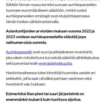
Sähkön hinnan nousu korreloi suoraan aurinkopaneelien
tuomaan euromääräiseen säästöön, minkä vuoksi
aurinkopaneelien omistajat ovat etulyöntiasemassa
tämän hetken sähkömarkkinoilla.
Asiantuntijoiden arvioiden mukaan vuonna 2022 ja
2023 voidaan aurinkopaneeleilla säästää jopa
nelinumeroisia summia.
Aurinkopaneelit
ovat suuri ja pitkäaikainen investointi,
joka oikein mitoitettuna tuo selvää säästöä sähkölaskuissa
sekä parantaa kodin
energiatehokkuutta
.
Hankintavaiheessa tulee kiinnittää huomiota useisiin eri
seikkoihin, jotta saat rahoillesi parhaan vastineen eikä
investointi valu hukkaan.
Esimerkiksi liian pieni tai suuri järjestelmä on
enemmänkin kuluerä kuin tuottava sijoitus.