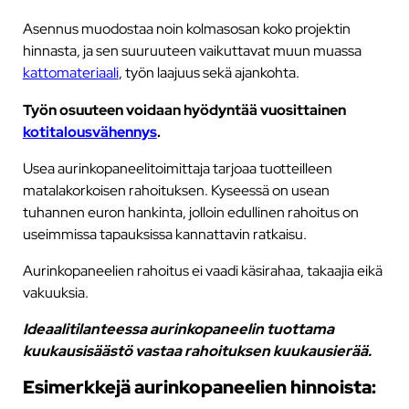
Asennus muodostaa noin kolmasosan koko projektin
hinnasta, ja sen suuruuteen vaikuttavat muun muassa
kattomateriaali
, työn laajuus sekä ajankohta.
Työn osuuteen voidaan hyödyntää vuosittainen
kotitalousvähennys
.
Usea aurinkopaneelitoimittaja tarjoaa tuotteilleen
matalakorkoisen rahoituksen. Kyseessä on usean
tuhannen euron hankinta, jolloin edullinen rahoitus on
useimmissa tapauksissa kannattavin ratkaisu.
Aurinkopaneelien rahoitus ei vaadi käsirahaa, takaajia eikä
vakuuksia.
Ideaalitilanteessa aurinkopaneelin tuottama
kuukausisäästö vastaa rahoituksen kuukausierää.
Esimerkkejä aurinkopaneelien hinnoista: