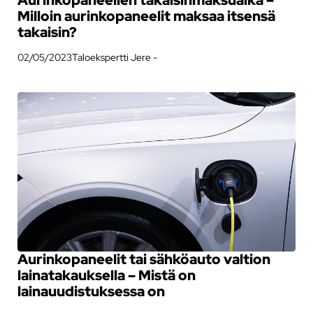
Aurinkopaneelien takaisinmaksuaika –
Milloin aurinkopaneelit maksaa itsensä
takaisin?
02/05/2023
Taloekspertti Jere -
Aurinkopaneelit tai sähköauto valtion
lainatakauksella – Mistä on
lainauudistuksessa on