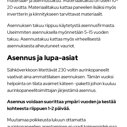
materiaali- ja asennustakuu. Materiaalitakuu on usein 10-
20 vuotta. Materiaalitakuu kattaa paneelien lisäksi myös
invertterin ja kiinnitykseen tarvittavat materiaalit.
Asennuksen takuu riippuu käytetystä asennusfirmasta.
Useimmiten asennuksella myönnetään 5-15 vuoden
takuu. Asennustakuu kattaa myös virheellisestä
asennuksesta aiheutuneet vauriot.
Asennus ja lupa-asiat
Sähköverkkoon liitettävät 230 voltin aurinkopaneelit
vaativat aina ammattilaisen asennuksen. Tämän vuoksi
helpointa on tilata avaimet käteen -paketti johon kuuluu
aurinkopaneelitoimittajan järjestämä asennus.
Asennus voidaan suorittaa ympäri vuoden ja kestää
kohteesta riippuen 1-2 päivää.
Muutamaa poikkeusta lukuun ottamatta
aurinkopaneelien asentaminen ei vaadi toimenpidelupaa