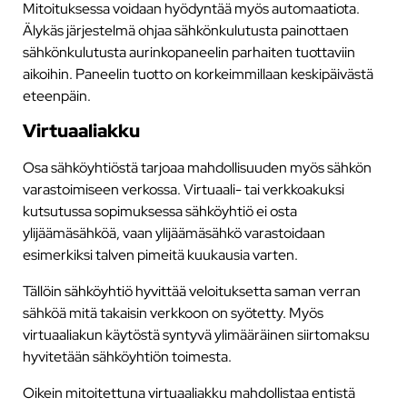
Mitoituksessa voidaan hyödyntää myös automaatiota.
Älykäs järjestelmä ohjaa sähkönkulutusta painottaen
sähkönkulutusta aurinkopaneelin parhaiten tuottaviin
aikoihin. Paneelin tuotto on korkeimmillaan keskipäivästä
eteenpäin.
Virtuaaliakku
Osa sähköyhtiöstä tarjoaa mahdollisuuden myös sähkön
varastoimiseen verkossa. Virtuaali- tai verkkoakuksi
kutsutussa sopimuksessa sähköyhtiö ei osta
ylijäämäsähköä, vaan ylijäämäsähkö varastoidaan
esimerkiksi talven pimeitä kuukausia varten.
Tällöin sähköyhtiö hyvittää veloituksetta saman verran
sähköä mitä takaisin verkkoon on syötetty. Myös
virtuaaliakun käytöstä syntyvä ylimääräinen siirtomaksu
hyvitetään sähköyhtiön toimesta.
Oikein mitoitettuna virtuaaliakku mahdollistaa entistä