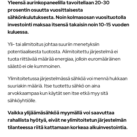
Yleensä aurinkopaneelilla tavoitellaan 20-30
prosentin osuutta vuosittaisesta
sähkönkulutuksesta. Noin kolmasosan vuosituotolla
investointi maksaa itsensä takaisin noin 10-15 vuoden
kuluessa.
Yli- tai alimitoitus johtaa suuriin menetyksiin
potentiaalisesta tuotosta. Alimitoitettu järjestelmä ei
tuota riittävää määrää energiaa, jolloin euromääräinen
säästö ei ole kummoinen.
Ylimitoitetussa järjestelmässä sähköä voi mennä hukkaan
suuriakin määriä. Itse tuotettu sähkö on aina
arvokkaampaa kun käytät sen itse etkä myy sitä
sähköyhtiölle.
Vaikka ylijäämäsähköä myymällä voi saavuttaa
rahallista hyötyä, eivät ne ylimitoitetun järjestelmän
tilanteessa riitä kattamaan korkeaa alkuinvestointia.