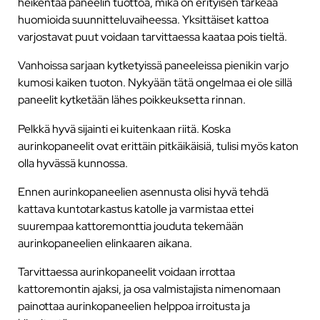
heikentää paneelin tuottoa, mikä on erityisen tärkeää
huomioida suunnitteluvaiheessa. Yksittäiset kattoa
varjostavat puut voidaan tarvittaessa kaataa pois tieltä.
Vanhoissa sarjaan kytketyissä paneeleissa pienikin varjo
kumosi kaiken tuoton. Nykyään tätä ongelmaa ei ole sillä
paneelit kytketään lähes poikkeuksetta rinnan.
Pelkkä hyvä sijainti ei kuitenkaan riitä. Koska
aurinkopaneelit ovat erittäin pitkäikäisiä, tulisi myös katon
olla hyvässä kunnossa.
Ennen aurinkopaneelien asennusta olisi hyvä tehdä
kattava kuntotarkastus katolle ja varmistaa ettei
suurempaa kattoremonttia jouduta tekemään
aurinkopaneelien elinkaaren aikana.
Tarvittaessa aurinkopaneelit voidaan irrottaa
kattoremontin ajaksi, ja osa valmistajista nimenomaan
painottaa aurinkopaneelien helppoa irroitusta ja