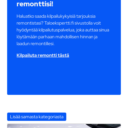
remonttisi!
Haluatko saada kilpailukykyisiä tarjouksia
remontistasi? Taloekspertti.fi sivustolla voit
hyödyntää kilpailutuspalvelua, joka auttaa sinua
löytämään parhaan mahdollisen hinnan ja
laadun remontillesi.
Kilpailuta remontti tästä
Lisää samasta kategoriasta