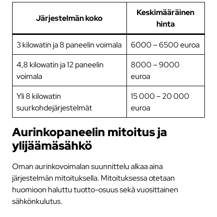
Keskimääräinen
Järjestelmän koko
hinta
3 kilowatin ja 8 paneelin voimala
6000 – 6500 euroa
4,8 kilowatin ja 12 paneelin
8000 – 9000
voimala
euroa
Yli 8 kilowatin
15 000 – 20 000
suurkohdejärjestelmät
euroa
Aurinkopaneelin mitoitus ja
ylijäämäsähkö
Oman aurinkovoimalan suunnittelu alkaa aina
järjestelmän mitoituksella. Mitoituksessa otetaan
huomioon haluttu tuotto-osuus sekä vuosittainen
sähkönkulutus.