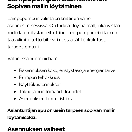
Sopivan mallin löytäminen
Lämpöpumpun valinta on kriittinen vaihe
asennusprosessissa. On tärkeää löytää malli, joka vastaa
kodin lämmitystarpeita. Liian pieni pumppu ei riitä, kun
taas ylimitoitettu laite voi nostaa sähkönkulutusta
tarpeettomasti.
Valinnassa huomioidaan:
Rakennuksen koko, eristystaso ja energiantarve
Pumpun tehokkuus
Käyttökustannukset
Takuu ja huoltomahdollisuudet
Asennuksen kokonaishinta
Asiantuntijan apu on usein tarpeen sopivan mallin
löytämiseksi.
Asennuksen vaiheet