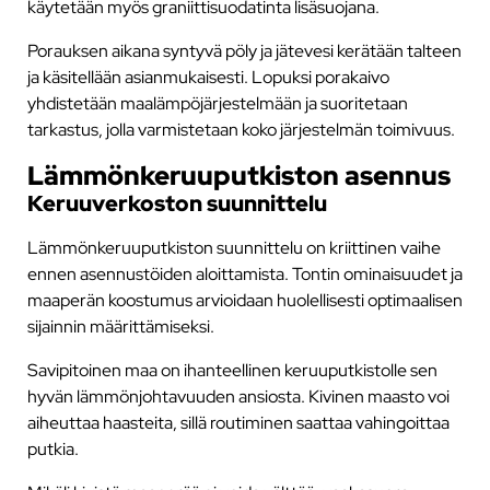
käytetään myös graniittisuodatinta lisäsuojana.
Porauksen aikana syntyvä pöly ja jätevesi kerätään talteen
ja käsitellään asianmukaisesti. Lopuksi porakaivo
yhdistetään maalämpöjärjestelmään ja suoritetaan
tarkastus, jolla varmistetaan koko järjestelmän toimivuus.
Lämmönkeruuputkiston asennus
Keruuverkoston suunnittelu
Lämmönkeruuputkiston suunnittelu on kriittinen vaihe
ennen asennustöiden aloittamista. Tontin ominaisuudet ja
maaperän koostumus arvioidaan huolellisesti optimaalisen
sijainnin määrittämiseksi.
Savipitoinen maa on ihanteellinen keruuputkistolle sen
hyvän lämmönjohtavuuden ansiosta. Kivinen maasto voi
aiheuttaa haasteita, sillä routiminen saattaa vahingoittaa
putkia.