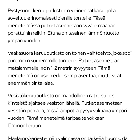
Pystysuora keruuputkisto on yleinen ratkaisu, joka
soveltuu erinomaisesti pienille tonteille. Tässä
menetelmässä putket asennetaan syvälle maahan
porattuihin reikiin. Etuna on tasainen lämmöntuotto
ympäri vuoden.
Vaakasuora keruuputkisto on toinen vaihtoehto, joka sopii
paremmin suuremmille tonteille. Putket asennetaan
matalammalle, noin 1-2 metrin syvyyteen. Tämä
menetelmä on usein edullisempi asentaa, mutta vaatii
enemmän pinta-alaa.
Vesistökeruuputkisto on mahdollinen ratkaisu, jos
kiinteistö sijaitsee vesistön lähellä. Putket asennetaan
vesistön pohjaan, missä lämpötila pysyy vakaana ympäri
vuoden. Tämä menetelmä tarjoaa tehokkaan
lämmönkeruun.
Maalämpöjärjestelmän valinnassa on tärkeää huomioida