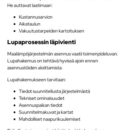
He auttavat laatimaan:
Kustannusarvion
Aikataulun
Vakuutustarpeiden kartoituksen
Lupaprosessin läpivienti
Maalämpöjärjestelmän asennus vaatii toimenpideluvan.
Lupahakemus on tehtävä hyvissä ajoin ennen
asennustöiden aloittamista.
Lupahakemukseen tarvitaan:
Tiedot suunnitellusta järjestelmästä
Tekniset ominaisuudet
Asennuspaikan tiedot
Suunnitelmakuvat ja kartat
Mahdolliset naapurikuulemiset