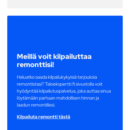
Meillä voit kilpailuttaa
remonttisi!
Haluatko saada kilpailukykyisiä tarjouksia
remontistasi? Taloekspertti.fi sivustolla voit
hyödyntää kilpailutuspalvelua, joka auttaa sinua
löytämään parhaan mahdollisen hinnan ja
laadun remontillesi.
Kilpailuta remontti tästä