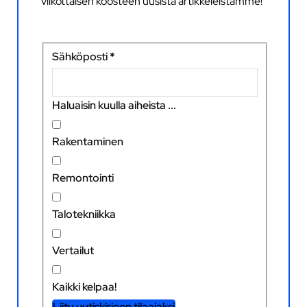
viikottaisen koosteen uusista artikkeleistamme!
Sähköposti
*
Haluaisin kuulla aiheista ...
Rakentaminen
Remontointi
Talotekniikka
Vertailut
Kaikki kelpaa!
Liity uutiskirjeen tilaajaksi