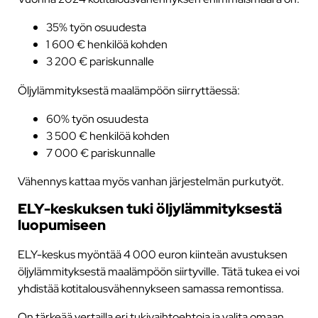
35% työn osuudesta
1 600 € henkilöä kohden
3 200 € pariskunnalle
Öljylämmityksestä maalämpöön siirryttäessä:
60% työn osuudesta
3 500 € henkilöä kohden
7 000 € pariskunnalle
Vähennys kattaa myös vanhan järjestelmän purkutyöt.
ELY-keskuksen tuki öljylämmityksestä
luopumiseen
ELY-keskus myöntää 4 000 euron kiinteän avustuksen
öljylämmityksestä maalämpöön siirtyville. Tätä tukea ei voi
yhdistää kotitalousvähennykseen samassa remontissa.
On tärkeää vertailla eri tukivaihtoehtoja ja valita omaan