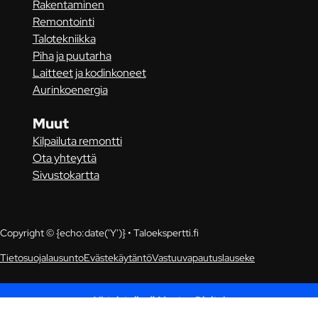
Rakentaminen
Remontointi
Talotekniikka
Piha ja puutarha
Laitteet ja kodinkoneet
Aurinkoenergia
Muut
Kilpailuta remontti
Ota yhteyttä
Sivustokartta
Copyright © {echo:date('Y')} • Taloekspertti.fi
Tietosuojalausunto
Evästekäytäntö
Vastuuvapautuslauseke
Yhteistyössä Muutos Digital