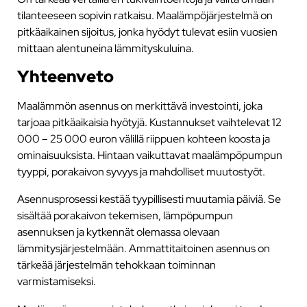
tilanteeseen sopivin ratkaisu. Maalämpöjärjestelmä on
pitkäaikainen sijoitus, jonka hyödyt tulevat esiin vuosien
mittaan alentuneina lämmityskuluina.
Yhteenveto
Maalämmön asennus on merkittävä investointi, joka
tarjoaa pitkäaikaisia hyötyjä. Kustannukset vaihtelevat 12
000 – 25 000 euron välillä riippuen kohteen koosta ja
ominaisuuksista. Hintaan vaikuttavat maalämpöpumpun
tyyppi, porakaivon syvyys ja mahdolliset muutostyöt.
Asennusprosessi kestää tyypillisesti muutamia päiviä. Se
sisältää porakaivon tekemisen, lämpöpumpun
asennuksen ja kytkennät olemassa olevaan
lämmitysjärjestelmään. Ammattitaitoinen asennus on
tärkeää järjestelmän tehokkaan toiminnan
varmistamiseksi.