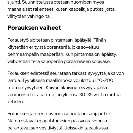
sijainti. Suunnittelussa otetaan huomioon myös
maanalaiset rakenteet, kuten kaapelit ja putket, jotta
vältytään vahingoilta.
Porauksen vaiheet
Poraustyö aloitetaan pintamaan läpäisyllä. Tähän
käytetään erityistä poranterää, joka soveltuu
pehmeämpään maaperään. Kun pintamaa on läpäisty,
vaihdetaan terä kallioperän poraamiseen sopivaksi.
Porauksen edetessä seurataan tarkasti syvyyttä ja kaivon
laatua. Tyypillisesti maalämpökaivo ulottuu 120-200
metrin syvyyteen. Kaivon aktiivinen syvyys, jossa
lämmönsiirto tapahtuu, on yleensä 30-35 wattia metriä
kohden.
Porauksen jälkeen kaivoon asennetaan suojaputket.
Nämä estävät epäpuhtauksien pääsyn kaivoon ja
parantavat sen vesitiiviyttä. Joissakin tapauksissa