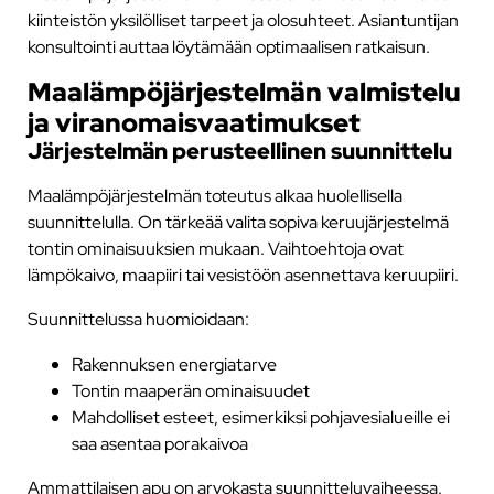
kiinteistön yksilölliset tarpeet ja olosuhteet. Asiantuntijan
konsultointi auttaa löytämään optimaalisen ratkaisun.
Maalämpöjärjestelmän valmistelu
ja viranomaisvaatimukset
Järjestelmän perusteellinen suunnittelu
Maalämpöjärjestelmän toteutus alkaa huolellisella
suunnittelulla. On tärkeää valita sopiva keruujärjestelmä
tontin ominaisuuksien mukaan. Vaihtoehtoja ovat
lämpökaivo, maapiiri tai vesistöön asennettava keruupiiri.
Suunnittelussa huomioidaan:
Rakennuksen energiatarve
Tontin maaperän ominaisuudet
Mahdolliset esteet, esimerkiksi pohjavesialueille ei
saa asentaa porakaivoa
Ammattilaisen apu on arvokasta suunnitteluvaiheessa.