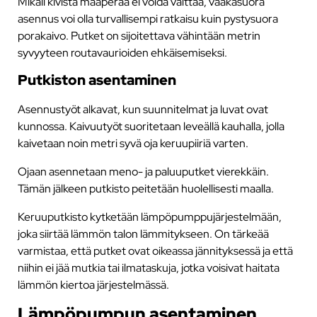
Mikäli kivistä maaperää ei voida välttää, vaakasuora
asennus voi olla turvallisempi ratkaisu kuin pystysuora
porakaivo. Putket on sijoitettava vähintään metrin
syvyyteen routavaurioiden ehkäisemiseksi.
Putkiston asentaminen
Asennustyöt alkavat, kun suunnitelmat ja luvat ovat
kunnossa. Kaivuutyöt suoritetaan leveällä kauhalla, jolla
kaivetaan noin metri syvä oja keruupiiriä varten.
Ojaan asennetaan meno- ja paluuputket vierekkäin.
Tämän jälkeen putkisto peitetään huolellisesti maalla.
Keruuputkisto kytketään lämpöpumppujärjestelmään,
joka siirtää lämmön talon lämmitykseen. On tärkeää
varmistaa, että putket ovat oikeassa jännityksessä ja että
niihin ei jää mutkia tai ilmataskuja, jotka voisivat haitata
lämmön kiertoa järjestelmässä.
Lämpöpumpun asentaminen