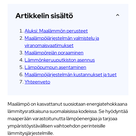
Artikkelin sisältö
Aluksi: Maalämmön perusteet
Maalämpöjärjestelmän valmistelu ja
viranomaisvaatimukset
Maalämpöreiän poraaminen
Lämmönkeruuputkiston asennus
Lämpöpumpun asentaminen
Maalämpöjärjestelmän kustannukset ja tuet
Yhteenveto
Maalämpö on kasvattanut suosiotaan energiatehokkaana
lämmitysratkaisuna suomalaisissa kodeissa. Se hyödyntää
maaperään varastoitunutta lämpöenergiaa ja tarjoaa
ympäristöystävällisen vaihtoehdon perinteisille
lämmitysjärjestelmille.