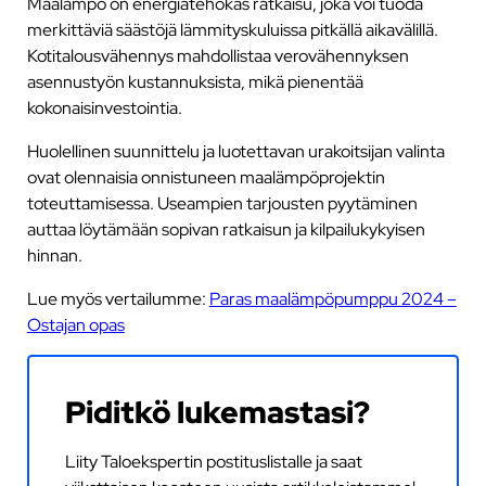
Maalämpö on energiatehokas ratkaisu, joka voi tuoda
merkittäviä säästöjä lämmityskuluissa pitkällä aikavälillä.
Kotitalousvähennys mahdollistaa verovähennyksen
asennustyön kustannuksista, mikä pienentää
kokonaisinvestointia.
Huolellinen suunnittelu ja luotettavan urakoitsijan valinta
ovat olennaisia onnistuneen maalämpöprojektin
toteuttamisessa. Useampien tarjousten pyytäminen
auttaa löytämään sopivan ratkaisun ja kilpailukykyisen
hinnan.
Lue myös vertailumme:
Paras maalämpöpumppu 2024 –
Ostajan opas
Piditkö lukemastasi?
Liity Taloekspertin postituslistalle ja saat