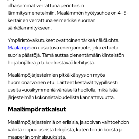
alhaisemmat verrattuna perinteisiin
lämmitysmenetelmiin. Maalämmön hyötysuhde on 4–5-
kertainen verrattuna esimerkiksi suoraan
sähkölämmitykseen.
Ympäristövaikutukset ovat toinen tärkeä näkökohta.
Maalämpö
on uusiutuva energiamuoto, joka ei tuota
suoria päästöjä. Tämä auttaa pienentämään kiinteistön
hiilijalanjälkeä ja tukee kestävää kehitystä.
Maalämpöjärjestelmien pitkäikäisyys on myös
huomionarvoinen etu. Laitteet kestävät tyypillisesti
useita vuosikymmeniä vähäisellä huollolla, mikä lisää
järjestelmän kokonaistaloudellista kannattavuutta.
Maalämpöratkaisut
Maalämpöjärjestelmiä on erilaisia, ja sopivan vaihtoehdon
valinta riippuu useista tekijöistä, kuten tontin koosta ja
maaperän ominaisuuksista.