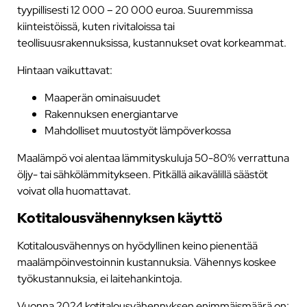
tyypillisesti 12 000 – 20 000 euroa. Suuremmissa
kiinteistöissä, kuten rivitaloissa tai
teollisuusrakennuksissa, kustannukset ovat korkeammat.
Hintaan vaikuttavat:
Maaperän ominaisuudet
Rakennuksen energiantarve
Mahdolliset muutostyöt lämpöverkossa
Maalämpö voi alentaa lämmityskuluja 50-80% verrattuna
öljy- tai sähkölämmitykseen. Pitkällä aikavälillä säästöt
voivat olla huomattavat.
Kotitalousvähennyksen käyttö
Kotitalousvähennys on hyödyllinen keino pienentää
maalämpöinvestoinnin kustannuksia. Vähennys koskee
työkustannuksia, ei laitehankintoja.
Vuonna 2024 kotitalousvähennyksen enimmäismäärä on: