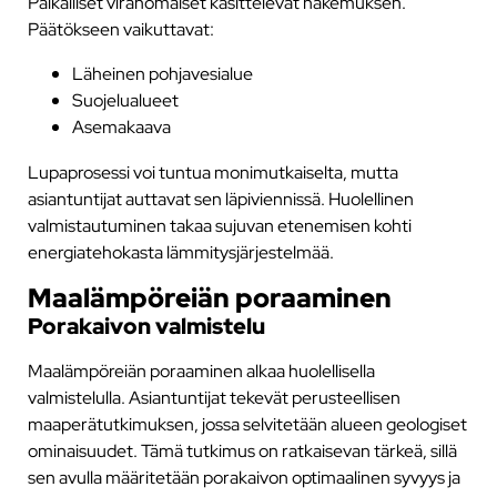
Paikalliset viranomaiset käsittelevät hakemuksen.
Päätökseen vaikuttavat:
Läheinen pohjavesialue
Suojelualueet
Asemakaava
Lupaprosessi voi tuntua monimutkaiselta, mutta
asiantuntijat auttavat sen läpiviennissä. Huolellinen
valmistautuminen takaa sujuvan etenemisen kohti
energiatehokasta lämmitysjärjestelmää.
Maalämpöreiän poraaminen
Porakaivon valmistelu
Maalämpöreiän poraaminen alkaa huolellisella
valmistelulla. Asiantuntijat tekevät perusteellisen
maaperätutkimuksen, jossa selvitetään alueen geologiset
ominaisuudet. Tämä tutkimus on ratkaisevan tärkeä, sillä
sen avulla määritetään porakaivon optimaalinen syvyys ja