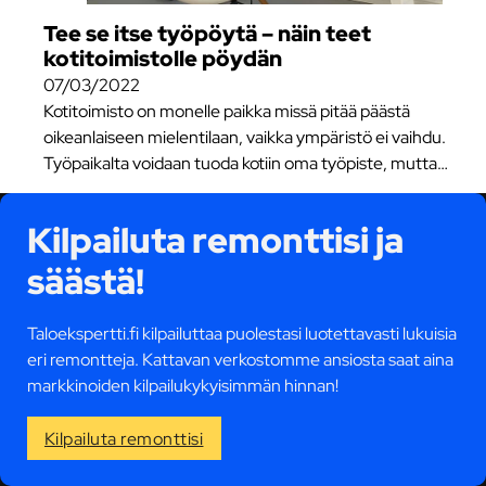
Tee se itse työpöytä – näin teet
kotitoimistolle pöydän
07/03/2022
Kotitoimisto on monelle paikka missä pitää päästä
oikeanlaiseen mielentilaan, vaikka ympäristö ei vaihdu.
Työpaikalta voidaan tuoda kotiin oma työpiste, mutta…
Kilpailuta remonttisi ja
säästä!
Taloekspertti.fi kilpailuttaa puolestasi luotettavasti lukuisia
eri remontteja. Kattavan verkostomme ansiosta saat aina
markkinoiden kilpailukykyisimmän hinnan!
Kilpailuta remonttisi