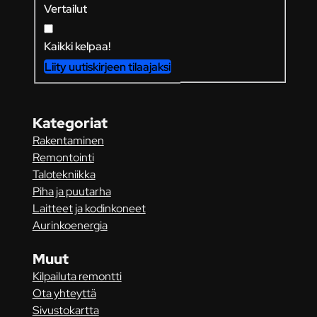
Vertailut
Kaikki kelpaa!
Liity uutiskirjeen tilaajaksi
Kategoriat
Rakentaminen
Remontointi
Talotekniikka
Piha ja puutarha
Laitteet ja kodinkoneet
Aurinkoenergia
Muut
Kilpailuta remontti
Ota yhteyttä
Sivustokartta