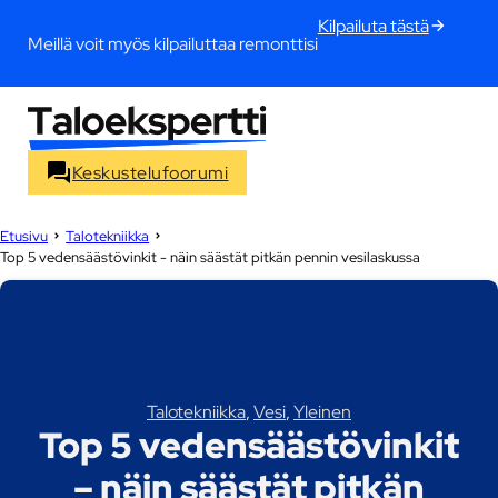
Kilpailuta tästä
Meillä voit myös kilpailuttaa remonttisi
Keskustelufoorumi
Etusivu
Talotekniikka
Top 5 vedensäästövinkit - näin säästät pitkän pennin vesilaskussa
Talotekniikka
,
Vesi
,
Yleinen
Top 5 vedensäästövinkit
– näin säästät pitkän