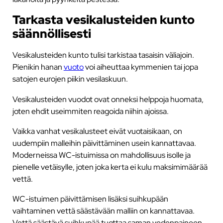
Tarkasta vesikalusteiden kunto
säännöllisesti
Vesikalusteiden kunto tulisi tarkistaa tasaisin väliajoin.
Pienikin hanan
vuoto
voi aiheuttaa kymmenien tai jopa
satojen eurojen piikin vesilaskuun.
Vesikalusteiden vuodot ovat onneksi helppoja huomata,
joten ehdit useimmiten reagoida niihin ajoissa.
Vaikka vanhat vesikalusteet eivät vuotaisikaan, on
uudempiin malleihin päivittäminen usein kannattavaa.
Moderneissa WC-istuimissa on mahdollisuus isolle ja
pienelle vetäisylle, joten joka kerta ei kulu maksimimäärää
vettä.
WC-istuimen päivittämisen lisäksi suihkupään
vaihtaminen vettä säästävään malliin on kannattavaa.
Vettä säästävä suihkupää tuottaa saman vedenpaineen