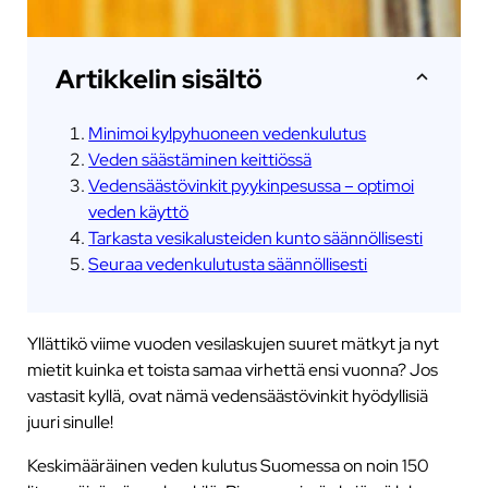
Artikkelin sisältö
Minimoi kylpyhuoneen vedenkulutus
Veden säästäminen keittiössä
Vedensäästövinkit pyykinpesussa – optimoi
veden käyttö
Tarkasta vesikalusteiden kunto säännöllisesti
Seuraa vedenkulutusta säännöllisesti
Yllättikö viime vuoden vesilaskujen suuret mätkyt ja nyt
mietit kuinka et toista samaa virhettä ensi vuonna? Jos
vastasit kyllä, ovat nämä vedensäästövinkit hyödyllisiä
juuri sinulle!
Keskimääräinen veden kulutus Suomessa on noin 150