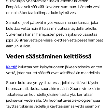
Suihkuajan lyhentämisen lisäksi laskemalla veden
lämpötilaa voit säästää sievoisen summan. Lämmin vesi
on noin 3 kertaa kalliimpaa kuin kylmä vesi.
Samat ohjeet pätevät myös vessan hanan kanssa, joka
kuluttaa vettä noin 9 litraa minuutissa täydellä teholla.
Sulkemalla hanan hampaiden pesun ajaksi voit säästää
jopa 36 litraa vettä päivässä, olettaen että peset hampaat
aamuin ja illoin.
Veden säästäminen keittiössä
Keittiö
kuluttaa heti kylpyhuoneen jälkeen toiseksi eniten
vettä, joten suuret säästöt ovat keittiössäkin mahdollisia.
Suurin kulutus syntyy tiskatessa, jolloin vettä voi täysin
huomaamatta kulua suuriakin määriä. Suurin virhe käsin
tiskatessa on huuhdella jokainen astia yksi kerrallaan
juoksevan veden alla. On huomattavasti ekologisempaa
täyttää tiskiallas vedellä ja käyttää samaa vettä usempiin