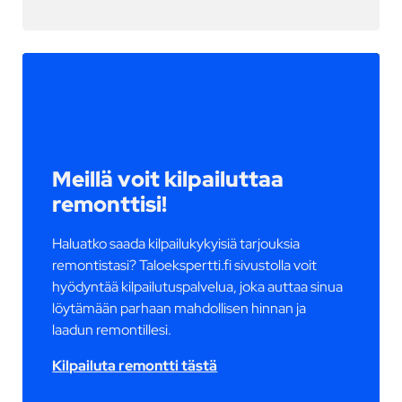
Meillä voit kilpailuttaa
remonttisi!
Haluatko saada kilpailukykyisiä tarjouksia
remontistasi? Taloekspertti.fi sivustolla voit
hyödyntää kilpailutuspalvelua, joka auttaa sinua
löytämään parhaan mahdollisen hinnan ja
laadun remontillesi.
Kilpailuta remontti tästä