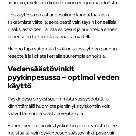
astioihin, mielellään koko tiskivuoreen jos mahdollista.
Jos käytössä on astianpesukone kannattaa käsin
tiskaamista vältellä, sekä pestä vain täysin koneellisia.
Lisäksi astioiden liiallista esipesua ja huuhtelua ennen
koneeseen laittamista kannattaa vältellä.
Helppo tapa vähentää tiskiä on suosia yhden pannun
reseptejä ja kokata kerralla suurempia annoksia.
Vedensäästövinkit
pyykinpesussa – optimoi veden
käyttö
Pyykinpesu on yksi suurimmista vesisyöpöistä, ja
kiinnittämällä huomiota pieniin yksityiskohtiin voit
saavuttaa suuria säästöjä vesilaskuja.
Ennen pienempiin yksityiskohtiin perehtymistä tulee
muistaa tärkein pyykinpesun säästövinkki: pese vain