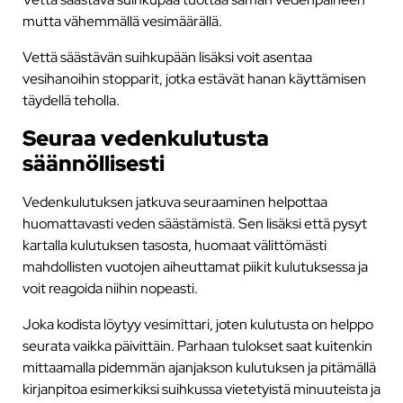
mutta vähemmällä vesimäärällä.
Vettä säästävän suihkupään lisäksi voit asentaa
vesihanoihin stopparit, jotka estävät hanan käyttämisen
täydellä teholla.
Seuraa vedenkulutusta
säännöllisesti
Vedenkulutuksen jatkuva seuraaminen helpottaa
huomattavasti veden säästämistä. Sen lisäksi että pysyt
kartalla kulutuksen tasosta, huomaat välittömästi
mahdollisten vuotojen aiheuttamat piikit kulutuksessa ja
voit reagoida niihin nopeasti.
Joka kodista löytyy vesimittari, joten kulutusta on helppo
seurata vaikka päivittäin. Parhaan tulokset saat kuitenkin
mittaamalla pidemmän ajanjakson kulutuksen ja pitämällä
kirjanpitoa esimerkiksi suihkussa vietetyistä minuuteista ja