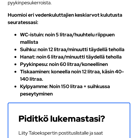
pyykinpesukerroista.
Huomioi eri vedenkuluttajien keskiarvot kulutusta
seuratessasi:
WC-istuin: noin 5 litraa/huuhtelu riippuen
mallista
Suihku: noin 12 litraa/minuutti täydellä teholla
Hanat: noin 6 litraa/minuutti täydellä teholla
Pyykinpesu: noin 60 litraa/koneellinen
Tiskaaminen: koneella noin 12 litraa, käsin 40-
140 litraa.
Kylpyamme: Noin 150 litraa + suihkussa
peseytyminen
Piditkö lukemastasi?
Liity Taloekspertin postituslistalle ja saat