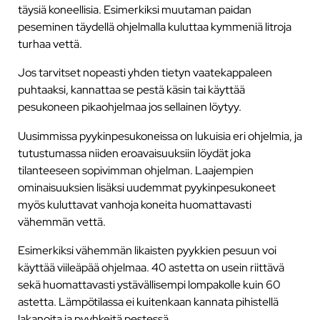
täysiä koneellisia. Esimerkiksi muutaman paidan
peseminen täydellä ohjelmalla kuluttaa kymmeniä litroja
turhaa vettä.
Jos tarvitset nopeasti yhden tietyn vaatekappaleen
puhtaaksi, kannattaa se pestä käsin tai käyttää
pesukoneen pikaohjelmaa jos sellainen löytyy.
Uusimmissa pyykinpesukoneissa on lukuisia eri ohjelmia, ja
tutustumassa niiden eroavaisuuksiin löydät joka
tilanteeseen sopivimman ohjelman. Laajempien
ominaisuuksien lisäksi uudemmat pyykinpesukoneet
myös kuluttavat vanhoja koneita huomattavasti
vähemmän vettä.
Esimerkiksi vähemmän likaisten pyykkien pesuun voi
käyttää viileäpää ohjelmaa. 40 astetta on usein riittävä
sekä huomattavasti ystävällisempi lompakolle kuin 60
astetta. Lämpötilassa ei kuitenkaan kannata pihistellä
lakanoita ja pyyhkeitä pestessä.