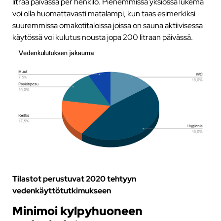
litraa päivässä per henkilö. Pienemmissä yksiössä lukema
voi olla huomattavasti matalampi, kun taas esimerkiksi
suuremmissa omakotitaloissa joissa on sauna aktiivisessa
käytössä voi kulutus nousta jopa 200 litraan päivässä.
Tilastot perustuvat 2020 tehtyyn
vedenkäyttötutkimukseen
Minimoi kylpyhuoneen