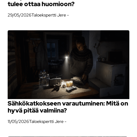
tulee ottaa huomioon?
29/05/2026
Taloekspertti Jere -
Sähkökatkokseen varautuminen: Mitä on
hyvä pitää valmiina?
11/05/2026
Taloekspertti Jere -