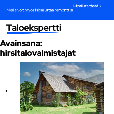
Kilpailuta tästä
Meillä voit myös kilpailuttaa remonttisi
Avainsana:
hirsitalovalmistajat