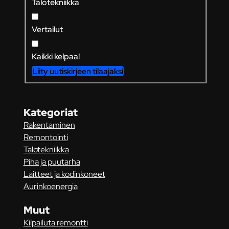
Talotekniikka
Vertailut
Kaikki kelpaa!
Liity uutiskirjeen tilaajaksi
Kategoriat
Rakentaminen
Remontointi
Talotekniikka
Piha ja puutarha
Laitteet ja kodinkoneet
Aurinkoenergia
Muut
Kilpailuta remontti