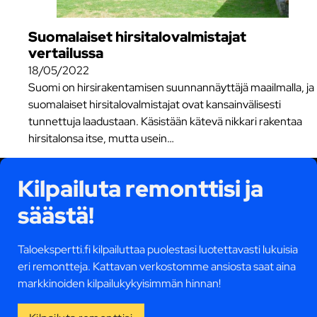
Suomalaiset hirsitalovalmistajat
vertailussa
18/05/2022
Suomi on hirsirakentamisen suunnannäyttäjä maailmalla, ja
suomalaiset hirsitalovalmistajat ovat kansainvälisesti
tunnettuja laadustaan. Käsistään kätevä nikkari rakentaa
hirsitalonsa itse, mutta usein…
Kilpailuta remonttisi ja
säästä!
Taloekspertti.fi kilpailuttaa puolestasi luotettavasti lukuisia
eri remontteja. Kattavan verkostomme ansiosta saat aina
markkinoiden kilpailukykyisimmän hinnan!