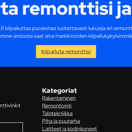
uta remonttisi ja
fi kilpailuttaa puolestasi luotettavasti lukuisia eri remon
mme ansiosta saat aina markkinoiden kilpailukykyisimmä
Kilpailuta remonttisi
Kategoriat
Rakentaminen
nttivinkit
Remontointi
Talotekniikka
Piha ja puutarha
Laitteet ja kodinkoneet