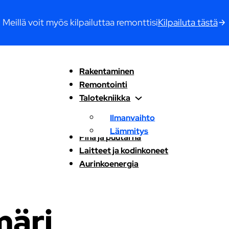
Meillä voit myös kilpailuttaa remonttisi
Kilpailuta tästä
Rakentaminen
Remontointi
Talotekniikka
Ilmanvaihto
Lämmitys
Piha ja puutarha
Laitteet ja kodinkoneet
Aurinkoenergia
märi