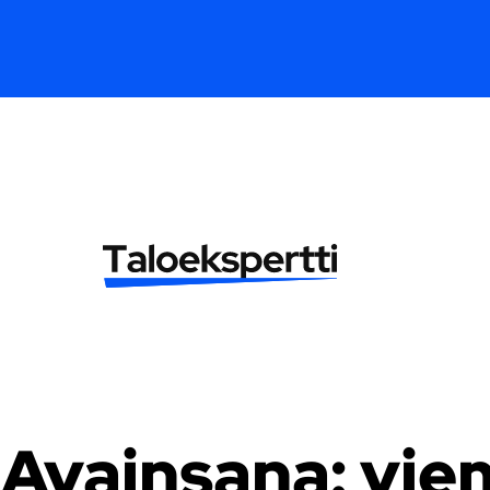
Avainsana:
vie