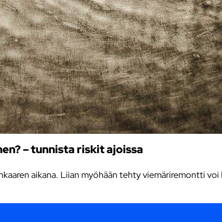
n? – tunnista riskit ajoissa
kaaren aikana. Liian myöhään tehty viemäriremontti voi kä