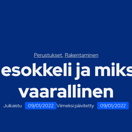
Perustukset
,
Rakentaminen
esokkeli ja miksi
vaarallinen
Julkaistu
09/01/2022
Viimeksi päivitetty
09/01/2022