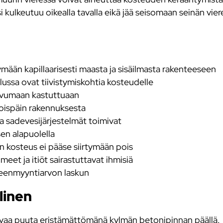
vesi kulkeutuu oikealla tavalla eikä jää seisomaan seinän vie
mään kapillaarisesti maasta ja sisäilmasta rakenteeseen
ussa ovat tiivistymiskohtia kosteudelle
ivumaan kastuttuaan
poispäin rakennuksesta
ja sadevesijärjestelmät toimivat
en alapuolella
 kosteus ei pääse siirtymään pois
et ja itiöt sairastuttavat ihmisiä
lleenmyyntiarvon laskun
llinen
uvaa puuta eristämättömänä kylmän betonipinnan päällä.