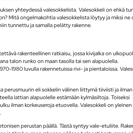
uksen yhteydessä valesokkelista. Valesokkeli on ehkä tu
on? Mitä ongelmakohtia valesokkelista löytyy ja miksi ne 
 niin tunnettu ja samalla pelätty rakenne.
tettävä rakenteellinen ratkaisu, jossa kivijalka on ulkopuo
na talon runko on maan tasolla tai sen alapuolella.
1970-1980 luvulla rakennetuissa rivi- ja pientaloissa. Vale
a perusmuurin eli sokkelin välinen liittymä tiiviisti ja ilman
teella lattian alapuolelle estämään kylmäsiltoja. Toiseksi
lku ilman korkeuseroja etuovella. Valesokkeli on yleinen
a.
betonisen perustan päällä. Tästä syntyy vale-etuliite. Rak