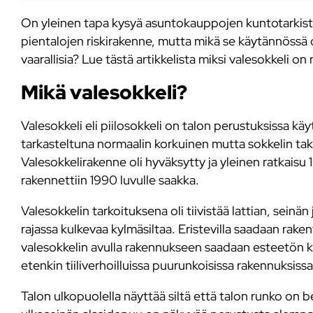
On yleinen tapa kysyä asuntokauppojen kuntotarkist
pientalojen riskirakenne, mutta mikä se käytännössä 
vaarallisia? Lue tästä artikkelista miksi valesokkeli on
Mikä valesokkeli?
Valesokkeli eli piilosokkeli on talon perustuksissa käy
tarkasteltuna normaalin korkuinen mutta sokkelin taka
Valesokkelirakenne oli hyväksytty ja yleinen ratkaisu 
rakennettiin 1990 luvulle saakka.
Valesokkelin tarkoituksena oli tiivistää lattian, seinän j
rajassa kulkevaa kylmäsiltaa. Eristevilla saadaan raken
valesokkelin avulla rakennukseen saadaan esteetön ku
etenkin tiiliverhoilluissa puurunkoisissa rakennuksiss
Talon ulkopuolella näyttää siltä että talon runko on 