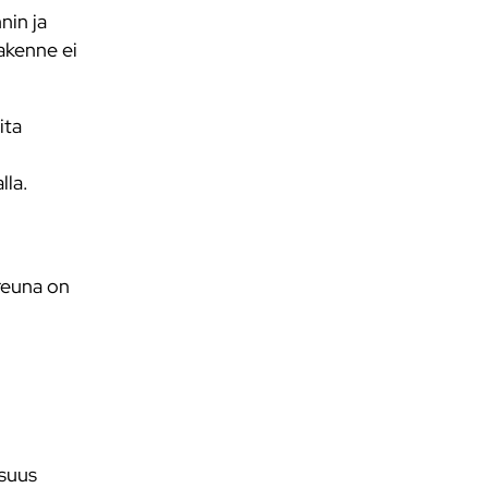
nin ja
akenne ei
ita
lla.
areuna on
isuus