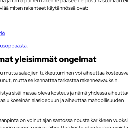
na ja tämä puinen rakenne pääsee helposti kastumaan ei
lviää miten rakenteet käytännössä ovat:
riö
tusoppaasta
.
lmat yleisimmät ongelmat
tu mutta salaojien tukkeutuminen voi aiheuttaa kosteusva
ntunut, mutta se kannattaa tarkastaa rakenneavauksin.
ivistyä sisäilmassa oleva kosteus ja nämä yhdessä aiheutta
ttaa ulkoseinän alasidepuun ja aiheuttaa mahdollisuuden
anpinta on voinut ajan saatossa nousta karikkeen vuoksi 
 muurin vieressä voivat aiheuttaa kosteuden kerääntymist