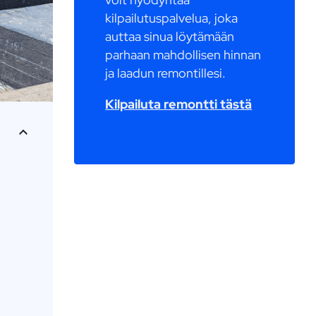
kilpailutuspalvelua, joka
auttaa sinua löytämään
parhaan mahdollisen hinnan
ja laadun remontillesi.
Kilpailuta remontti tästä