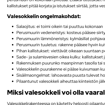
kallistukset pitää korjata ja istutukset siirtää, jotta 
Valesokkelin ongelmakohdat:
Salaojitus: ei toimi oikein tai puuttuu kokonaan
Perusmuurin vedeneristys: kosteus pääsee siirty
Perusmuurin lämmöneristys: kylmäsillat pohjaval
Perusmuurin tuuletus: rakenne pääsee hyvin ku
Pihan kallistukset: viettävät oikeaan suuntaan 
Sade- ja sulamisvesien oikea kulku: kallistukset 
Rakennuksen puurunko maanpinnan tasolla tai s
Valesokkelin puurakenne ei pääse kuivumaan kun
Sisäilmaongelmat: lahoavasta puusta tulevat home
Pilaantunut valesokkeli aiheuttaa kiinteistön jä
Miksi valesokkeli voi olla vaara
Valesokkelirakenteessa on käytetty helposti pilaant