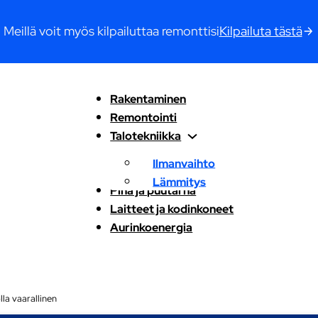
Meillä voit myös kilpailuttaa remonttisi
Kilpailuta tästä
Rakentaminen
Remontointi
Talotekniikka
Ilmanvaihto
Lämmitys
Piha ja puutarha
Laitteet ja kodinkoneet
Aurinkoenergia
lla vaarallinen