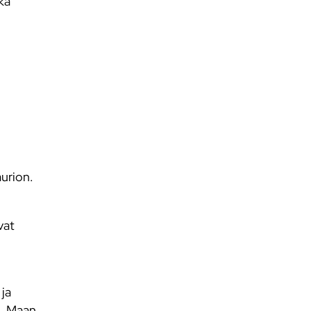
kä
urion.
vat
ja
ä. Maan