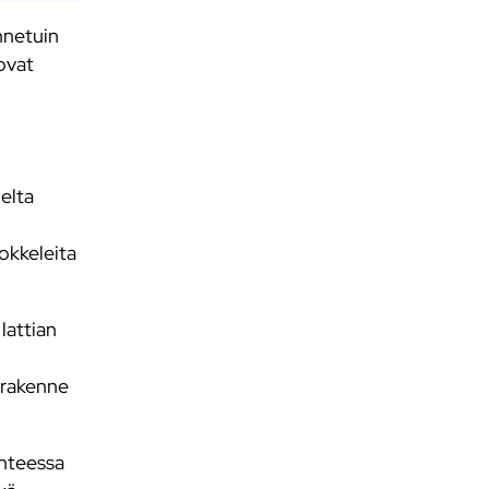
nnetuin
ovat
lelta
sokkeleita
 lattian
 rakenne
enteessa