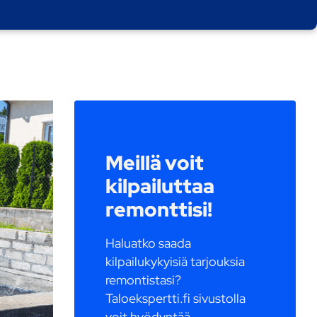
Meillä voit
kilpailuttaa
remonttisi!
Haluatko saada
kilpailukykyisiä tarjouksia
remontistasi?
Taloekspertti.fi sivustolla
voit hyödyntää