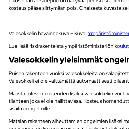
ulkoseinän alasidepuu on näkyvää perustusta alempa
kosteus pääse siirtymään pois. Oheisesta kuvasta se
Valesokkelin havainnekuva – Kuva:
Ympäristöministe
Lue lisää riskirakenteista ympäristöministeriön
koulu
Valesokkelin yleisimmät onge
Puisen rakenteen vuoksi valesokkeleita on salaojitet
Valesokkeli ei ole välttämättä automaattisesti pilaa
Maasta tulevan kosteuden lisäksi valesokkeliin voi ti
tilanteen joka ei ole hallittavissa. Kosteus homehdu
sisäilmaongelmille.
Matalan rakenteen aiheuttamien ongelmien lisäksi ma
perusmuuri on kokonaan piilossa. Lisäksi istutukset