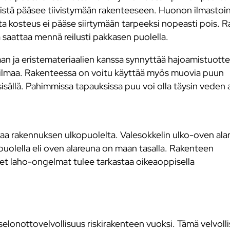
eistä pääsee tiivistymään rakenteeseen. Huonon ilmastoin
a kosteus ei pääse siirtymään tarpeeksi nopeasti pois. R
saattaa mennä reilusti pakkasen puolella.
n ja eristemateriaalien kanssa synnyttää hajoamistuotte
ata ilmaa. Rakenteessa on voitu käyttää myös muovia puun
sällä. Pahimmissa tapauksissa puu voi olla täysin veden a
staa rakennuksen ulkopuolelta. Valesokkelin ulko-oven al
puolella eli oven alareuna on maan tasalla. Rakenteen
set laho-ongelmat tulee tarkastaa oikeaoppisella
elonottovelvollisuus riskirakenteen vuoksi. Tämä velvoll