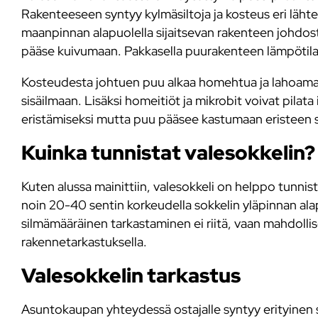
Rakenteeseen syntyy kylmäsiltoja ja kosteus eri läht
maanpinnan alapuolella sijaitsevan rakenteen johdost
pääse kuivumaan. Pakkasella puurakenteen lämpötila 
Kosteudesta johtuen puu alkaa homehtua ja lahoamaa
sisäilmaan. Lisäksi homeitiöt ja mikrobit voivat pil
eristämiseksi mutta puu pääsee kastumaan eristeen si
Kuinka tunnistat valesokkelin?
Kuten alussa mainittiin, valesokkeli on helppo tunni
noin 20-40 sentin korkeudella sokkelin yläpinnan ala
silmämääräinen tarkastaminen ei riitä, vaan mahdolli
rakennetarkastuksella.
Valesokkelin tarkastus
Asuntokaupan yhteydessä ostajalle syntyy erityinen s